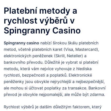
Platební metody a
rychlost výběrů v
Spingranny Casino
Spingranny casino
nabízí širokou škálu platebních
metod, včetně platebních karet (Visa, Mastercard),
elektronických peněženek (Skrill, Neteller) a
bankovního převodu. Důležité je vybrat si platební
metodu, která vám nejvíce vyhovuje z hlediska
rychlosti, bezpečnosti a poplatků. Elektronické
peněženky jsou obvykle nejrychlejší a nejbezpečnější,
ale mohou si účtovat poplatky za transakce. Bankovní
převod je obvykle nejpomalejší, ale může být zdarma.
Rychlost výběrů je dalším důležitým faktorem, který