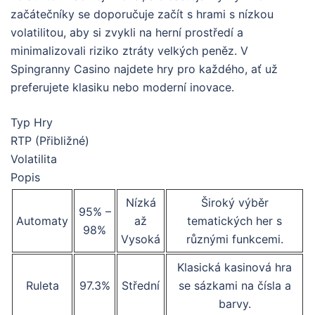
začátečníky se doporučuje začít s hrami s nízkou
volatilitou, aby si zvykli na herní prostředí a
minimalizovali riziko ztráty velkých peněz. V
Spingranny Casino najdete hry pro každého, ať už
preferujete klasiku nebo moderní inovace.
Typ Hry
RTP (Přibližné)
Volatilita
Popis
Nízká
Široký výběr
95% –
Automaty
až
tematických her s
98%
Vysoká
různými funkcemi.
Klasická kasinová hra
Ruleta
97.3%
Střední
se sázkami na čísla a
barvy.