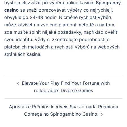
byste měli zvážit při výběru online kasina.
Spingranny
casino
se snaží zpracovávat výběry co nejrychleji,
obvykle do 24-48 hodin. Nicméně rychlost výběru
může záviset na zvolené platební metodě a na tom,
zda musíte splnit nějaké požadavky, například ověřit
svou identitu. Vždy si zkontrolujte podrobnosti o
platebních metodách a rychlosti výběrů na webových
stránkách kasina.
Post
Elevate Your Play Find Your Fortune with
navigation
rolldorado’s Diverse Games
Apostas e Prêmios Incríveis Sua Jornada Premiada
Começa no Spinogambino Casino.