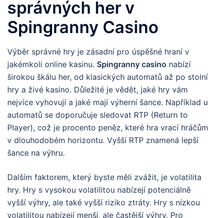
správných her v
Spingranny Casino
Výběr správné hry je zásadní pro úspěšné hraní v
jakémkoli online kasinu.
Spingranny casino
nabízí
širokou škálu her, od klasických automatů až po stolní
hry a živé kasino. Důležité je vědět, jaké hry vám
nejvíce vyhovují a jaké mají výherní šance. Například u
automatů se doporučuje sledovat RTP (Return to
Player), což je procento peněz, které hra vrací hráčům
v dlouhodobém horizontu. Vyšší RTP znamená lepší
šance na výhru.
Dalším faktorem, který byste měli zvážit, je volatilita
hry. Hry s vysokou volatilitou nabízejí potenciálně
vyšší výhry, ale také vyšší riziko ztráty. Hry s nízkou
volatilitou nabízejí menší, ale častější výhry. Pro