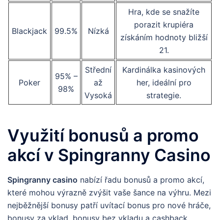
Hra, kde se snažíte
porazit krupiéra
Blackjack
99.5%
Nízká
získáním hodnoty bližší
21.
Střední
Kardinálka kasinových
95% –
Poker
až
her, ideální pro
98%
Vysoká
strategie.
Využití bonusů a promo
akcí v Spingranny Casino
Spingranny casino
nabízí řadu bonusů a promo akcí,
které mohou výrazně zvýšit vaše šance na výhru. Mezi
nejběžnější bonusy patří uvítací bonus pro nové hráče,
bonusy za vklad, bonusy bez vkladu a cashback.