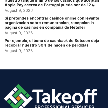
Nuestro tanque infimo de los casinos que aceptan
Apple Pay acerca de Portugal puede ser de 12�
August 9, 2026
Si pretendes encontrar casinos online con levante
organizacion sobre remuneracion, recepcion la
pagina de casinos en compania de Neteller
August 9, 2026
Por ejemplo, el bono de cashback de Betsson deja
recobrar nuestro 30% de hacen de perdidas
August 9, 2026