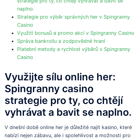
strategie pro ty, co chtějí vyhrávat a bavit se
naplno.
Strategie pro výběr správných her v Spingranny
Casino
Využití bonusů a promo akcí v Spingranny Casino
Správa bankrollu a zodpovědné hraní
Platební metody a rychlost výběrů v Spingranny
Casino
Využijte sílu online her:
Spingranny casino
strategie pro ty, co chtějí
vyhrávat a bavit se naplno.
V dnešní době online her je důležité najít kasino, které
nabízí nejen zábavu, ale i spolehlivost a možnosti pro