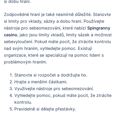
si dobu hraní.
Zodpovědné hraní je také nesmírně důležité. Stanovte
si limity pro vklady, sázky a dobu hraní. Používejte
nástroje pro sebeomezování, které nabízí
Spingranny
casino
, jako jsou limity vkladů, limity sázek a možnost
sebevyloučení. Pokud máte pocit, že ztrácíte kontrolu
nad svým hraním, vyhledejte pomoc. Existují
organizace, které se specializují na pomoc lidem s
problémovým hraním.
Stanovte si rozpočet a dodržujte ho.
Hrajte s menšími částkami.
Využívejte nástroje pro sebeomezování.
Vyhledejte pomoc, pokud máte pocit, že ztrácíte
kontrolu.
Pravidelně si dělejte přestávky.