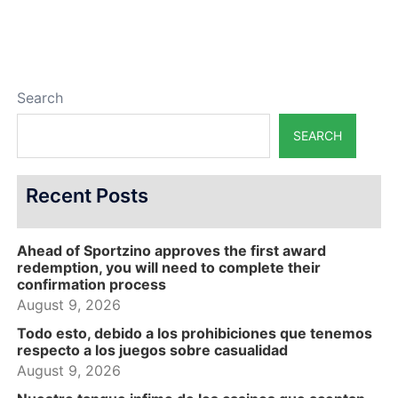
Search
SEARCH
Recent Posts
Ahead of Sportzino approves the first award
redemption, you will need to complete their
confirmation process
August 9, 2026
Todo esto, debido a los prohibiciones que tenemos
respecto a los juegos sobre casualidad
August 9, 2026