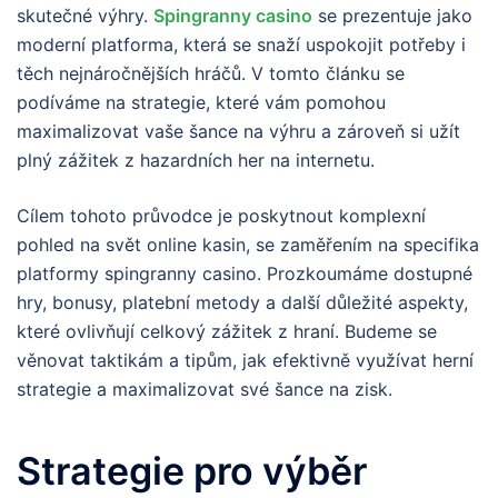
skutečné výhry.
Spingranny casino
se prezentuje jako
moderní platforma, která se snaží uspokojit potřeby i
těch nejnáročnějších hráčů. V tomto článku se
podíváme na strategie, které vám pomohou
maximalizovat vaše šance na výhru a zároveň si užít
plný zážitek z hazardních her na internetu.
Cílem tohoto průvodce je poskytnout komplexní
pohled na svět online kasin, se zaměřením na specifika
platformy spingranny casino. Prozkoumáme dostupné
hry, bonusy, platební metody a další důležité aspekty,
které ovlivňují celkový zážitek z hraní. Budeme se
věnovat taktikám a tipům, jak efektivně využívat herní
strategie a maximalizovat své šance na zisk.
Strategie pro výběr