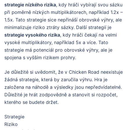
strategie nízkého rizika
, kdy hráči vybírají svou sázku
při poměrně nízkých multiplikátorech, například 1.2x –
1.5x. Tato strategie sice nepřináší obrovské výhry, ale
minimalizuje riziko ztráty sázky. Další strategií je
strategie vysokého rizika
, kdy hráči čekají na velmi
vysoké multiplikátory, například 5x a více. Tato
strategie má potenciál pro obrovské výhry, ale je
spojena s vyšším rizikem prohry.
Je důležité si uvědomit, že v Chicken Road neexistuje
žádná strategie, která by zaručila výhru. Hra je
založena na náhodě a výsledky jsou nepředvídatelné.
Důležité je hrát zodpovědně a stanovit si rozpočet,
kterého se budete držet.
Strategie
Riziko