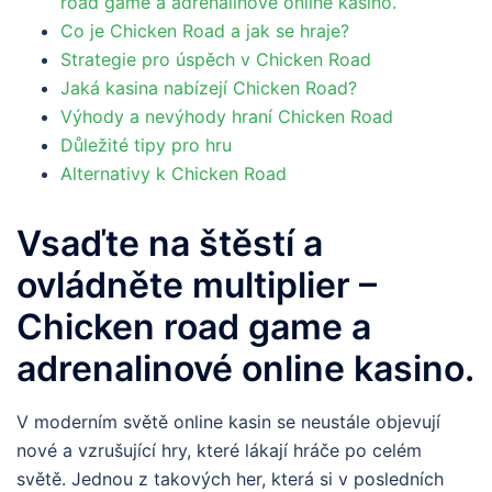
road game a adrenalinové online kasino.
Co je Chicken Road a jak se hraje?
Strategie pro úspěch v Chicken Road
Jaká kasina nabízejí Chicken Road?
Výhody a nevýhody hraní Chicken Road
Důležité tipy pro hru
Alternativy k Chicken Road
Vsaďte na štěstí a
ovládněte multiplier –
Chicken road game a
adrenalinové online kasino.
V moderním světě online kasin se neustále objevují
nové a vzrušující hry, které lákají hráče po celém
světě. Jednou z takových her, která si v posledních