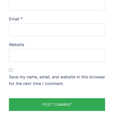
Email
*
Website
Save my name, email, and website in this browser
for the next time I comment.