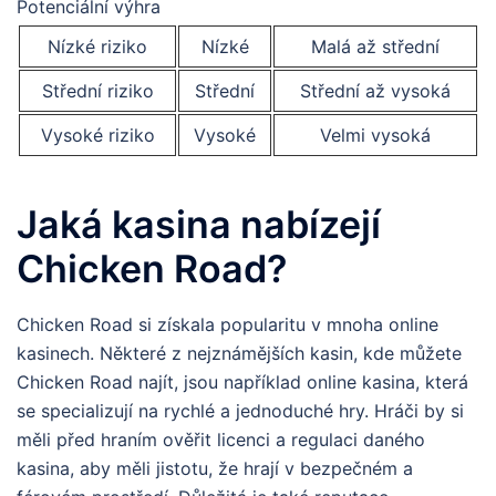
Potenciální výhra
Nízké riziko
Nízké
Malá až střední
Střední riziko
Střední
Střední až vysoká
Vysoké riziko
Vysoké
Velmi vysoká
Jaká kasina nabízejí
Chicken Road?
Chicken Road si získala popularitu v mnoha online
kasinech. Některé z nejznámějších kasin, kde můžete
Chicken Road najít, jsou například online kasina, která
se specializují na rychlé a jednoduché hry. Hráči by si
měli před hraním ověřit licenci a regulaci daného
kasina, aby měli jistotu, že hrají v bezpečném a