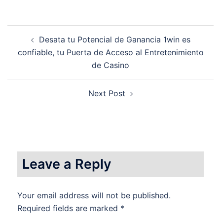
Post
Desata tu Potencial de Ganancia 1win es
navigation
confiable, tu Puerta de Acceso al Entretenimiento
de Casino
Next Post
Leave a Reply
Your email address will not be published.
Required fields are marked
*