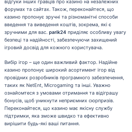
відгуки інших гравців про казино на незалежних
форумах та сайтах. Також, переконайтеся, що
казино пропонує зручні та різноманітні способи
введення та виведення коштів, зокрема, які є
зручними для вас.
parik24
приділяє особливу увагу
безпеці та надійності, забезпечуючи захищений
ігровий досвід для кожного користувача.
Вибір ігор – ще один важливий фактор. Надійне
казино пропонує широкий асортимент ігор від
провідних розробників програмного забезпечення,
таких як NetEnt, Microgaming та інші. Уважно
ознайомтеся з умовами отримання та відіграшу
бонусів, щоб уникнути неприємних сюрпризів.
Переконайтеся, що казино має якісну службу
підтримки, яка зможе швидко та ефективно
вирішити будь-які ваші питання.