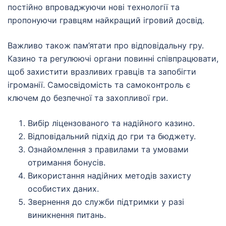
постійно впроваджуючи нові технології та
пропонуючи гравцям найкращий ігровий досвід.
Важливо також пам’ятати про відповідальну гру.
Казино та регулюючі органи повинні співпрацювати,
щоб захистити вразливих гравців та запобігти
ігроманії. Самосвідомість та самоконтроль є
ключем до безпечної та захопливої гри.
Вибір ліцензованого та надійного казино.
Відповідальний підхід до гри та бюджету.
Ознайомлення з правилами та умовами
отримання бонусів.
Використання надійних методів захисту
особистих даних.
Звернення до служби підтримки у разі
виникнення питань.