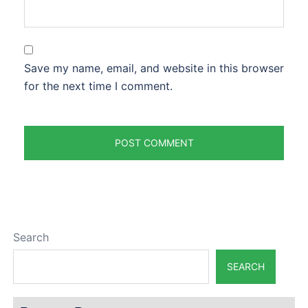
Save my name, email, and website in this browser
for the next time I comment.
Search
SEARCH