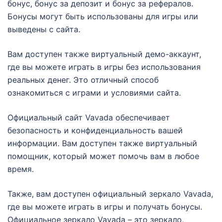
бонус, бонус за депозит и бонус за рефералов.
Бонусы могут быть использованы для игры или
выведены с сайта.
Вам доступен также виртуальный демо-аккаунт,
где вы можете играть в игры без использования
реальных денег. Это отличный способ
ознакомиться с играми и условиями сайта.
Официальный сайт Vavada обеспечивает
безопасность и конфиденциальность вашей
информации. Вам доступен также виртуальный
помощник, который может помочь вам в любое
время.
Также, вам доступен официальный зеркало Vavada,
где вы можете играть в игры и получать бонусы.
Официальное зеркало Vavada – это зеркало,