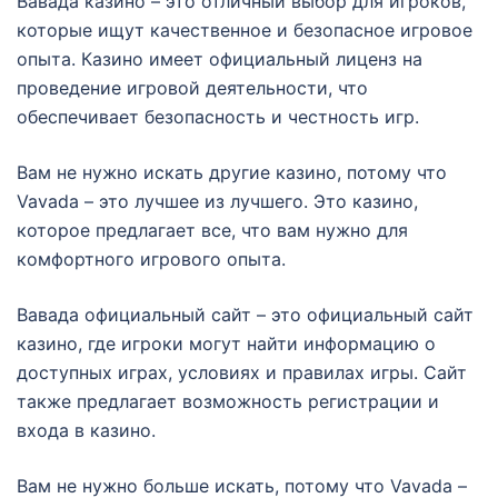
Вавада казино – это отличный выбор для игроков,
которые ищут качественное и безопасное игровое
опыта. Казино имеет официальный лиценз на
проведение игровой деятельности, что
обеспечивает безопасность и честность игр.
Вам не нужно искать другие казино, потому что
Vavada – это лучшее из лучшего. Это казино,
которое предлагает все, что вам нужно для
комфортного игрового опыта.
Вавада официальный сайт – это официальный сайт
казино, где игроки могут найти информацию о
доступных играх, условиях и правилах игры. Сайт
также предлагает возможность регистрации и
входа в казино.
Вам не нужно больше искать, потому что Vavada –