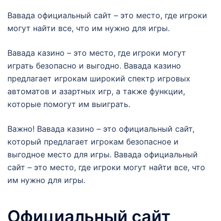
Вавада официальный сайт – это место, где игроки
могут найти все, что им нужно для игры.
Вавада казино – это место, где игроки могут
играть безопасно и выгодно. Вавада казино
предлагает игрокам широкий спектр игровых
автоматов и азартных игр, а также функции,
которые помогут им выиграть.
Важно! Вавада казино – это официальный сайт,
который предлагает игрокам безопасное и
выгодное место для игры. Вавада официальный
сайт – это место, где игроки могут найти все, что
им нужно для игры.
Официальный сайт