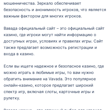
мошенничества. Зеркало обеспечивает
безопасность и анонимность игроков, что является
важным фактором для многих игроков.
Вавада официальный сайт – это официальный сайт
казино, где игроки могут найти информацию о
доступных играх, условиях и правилах игры. Сайт
также предлагает возможность регистрации и
входа в казино.
Если вы ищете надежное и безопасное казино, где
можно играть в любимые игры, то вам нужно
обратить внимание на Vavada. Это популярное
онлайн-казино, которое предлагает широкий
спектр игр, включая слоты, карточные игры и
рулетку.