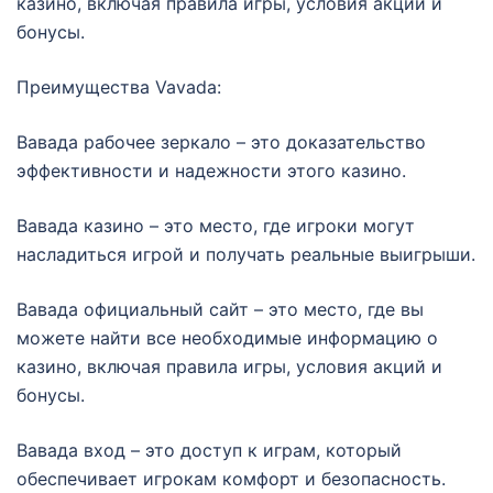
казино, включая правила игры, условия акций и
бонусы.
Преимущества Vavada:
Вавада рабочее зеркало – это доказательство
эффективности и надежности этого казино.
Вавада казино – это место, где игроки могут
насладиться игрой и получать реальные выигрыши.
Вавада официальный сайт – это место, где вы
можете найти все необходимые информацию о
казино, включая правила игры, условия акций и
бонусы.
Вавада вход – это доступ к играм, который
обеспечивает игрокам комфорт и безопасность.