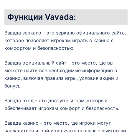
Функции Vavada:
Вавада зеркало – это зеркало официального сайта,
которое позволяет игрокам играть в казино с
комфортом и безопасностью.
Вавада официальный сайт – это место, где вы
можете найти все необходимые информацию о
казино, включая правила игры, условия акций и
бонусы.
Вавада вход – это доступ к играм, который
обеспечивает игрокам комфорт и безопасность.
Вавада казино – это место, где игроки могут
насладиться игрой и получать реальные выигрыши.