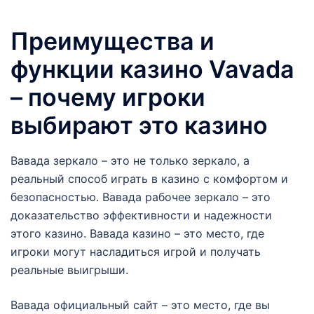
Преимущества и
функции казино Vavada
– почему игроки
выбирают это казино
Вавада зеркало – это не только зеркало, а
реальный способ играть в казино с комфортом и
безопасностью. Вавада рабочее зеркало – это
доказательство эффективности и надежности
этого казино. Вавада казино – это место, где
игроки могут насладиться игрой и получать
реальные выигрыши.
Вавада официальный сайт – это место, где вы