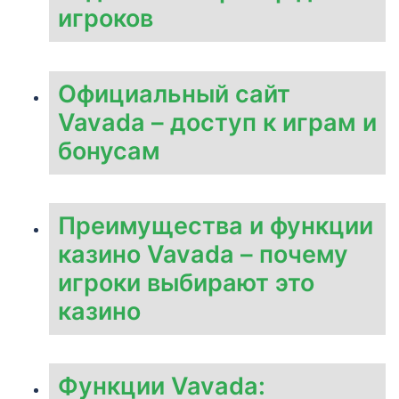
игроков
Официальный сайт
Vavada – доступ к играм и
бонусам
Преимущества и функции
казино Vavada – почему
игроки выбирают это
казино
Функции Vavada: