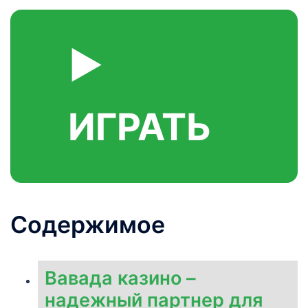
▶️
ИГРАТЬ
Содержимое
Вавада казино –
надежный партнер для