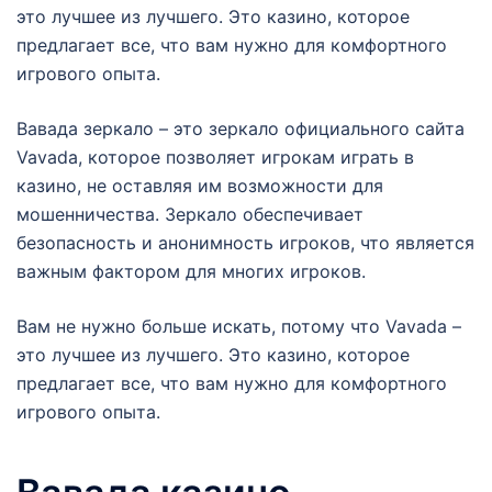
это лучшее из лучшего. Это казино, которое
предлагает все, что вам нужно для комфортного
игрового опыта.
Вавада зеркало – это зеркало официального сайта
Vavada, которое позволяет игрокам играть в
казино, не оставляя им возможности для
мошенничества. Зеркало обеспечивает
безопасность и анонимность игроков, что является
важным фактором для многих игроков.
Вам не нужно больше искать, потому что Vavada –
это лучшее из лучшего. Это казино, которое
предлагает все, что вам нужно для комфортного
игрового опыта.