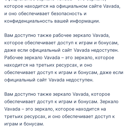
которое находится на официальном сайте Vavada,
и оно обеспечивает безопасность и
конфиденциальность вашей информации.
Вам доступно также рабочее зеркало Vavada,
которое обеспечивает доступ к играм и бонусам,
даже если официальный сайт Vavada недоступен.
Рабочее зеркало Vavada – это зеркало, которое
находится на третьих ресурсах, и оно
обеспечивает доступ к играм и бонусам, даже если
официальный сайт Vavada недоступен.
Вам доступно также зеркало Vavada, которое
обеспечивает доступ к играм и бонусам. Зеркало
Vavada – это зеркало, которое находится на
третьих ресурсах, и оно обеспечивает доступ к
играм и бонусам.