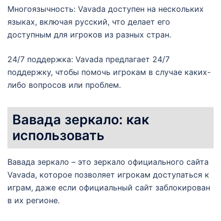
Многоязычность: Vavada доступен на нескольких
языках, включая русский, что делает его
доступным для игроков из разных стран.
24/7 поддержка: Vavada предлагает 24/7
поддержку, чтобы помочь игрокам в случае каких-
либо вопросов или проблем.
Вавада зеркало: как
использовать
Вавада зеркало – это зеркало официального сайта
Vavada, которое позволяет игрокам доступаться к
играм, даже если официальный сайт заблокирован
в их регионе.