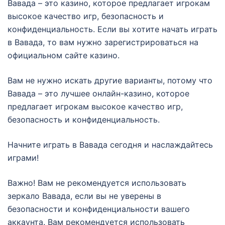
Вавада – это казино, которое предлагает игрокам
высокое качество игр, безопасность и
конфиденциальность. Если вы хотите начать играть
в Вавада, то вам нужно зарегистрироваться на
официальном сайте казино.
Вам не нужно искать другие варианты, потому что
Вавада – это лучшее онлайн-казино, которое
предлагает игрокам высокое качество игр,
безопасность и конфиденциальность.
Начните играть в Вавада сегодня и наслаждайтесь
играми!
Важно! Вам не рекомендуется использовать
зеркало Вавада, если вы не уверены в
безопасности и конфиденциальности вашего
аккаунта. Вам рекомендуется использовать