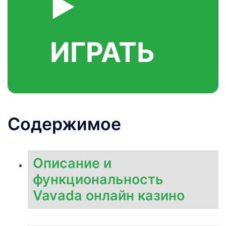
▶️
ИГРАТЬ
Содержимое
Описание и
функциональность
Vavada онлайн казино