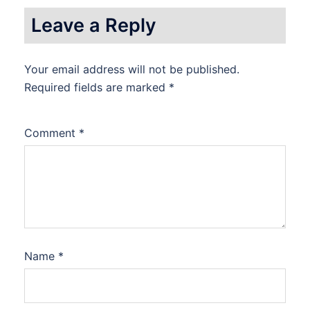
Leave a Reply
Your email address will not be published.
Required fields are marked
*
Comment
*
Name
*