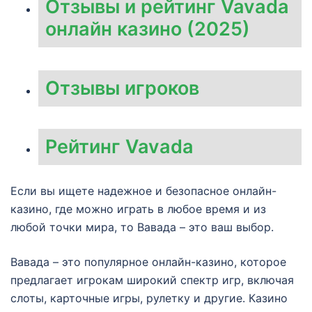
Отзывы и рейтинг Vavada
онлайн казино (2025)
Отзывы игроков
Рейтинг Vavada
Если вы ищете надежное и безопасное онлайн-
казино, где можно играть в любое время и из
любой точки мира, то Вавада – это ваш выбор.
Вавада – это популярное онлайн-казино, которое
предлагает игрокам широкий спектр игр, включая
слоты, карточные игры, рулетку и другие. Казино