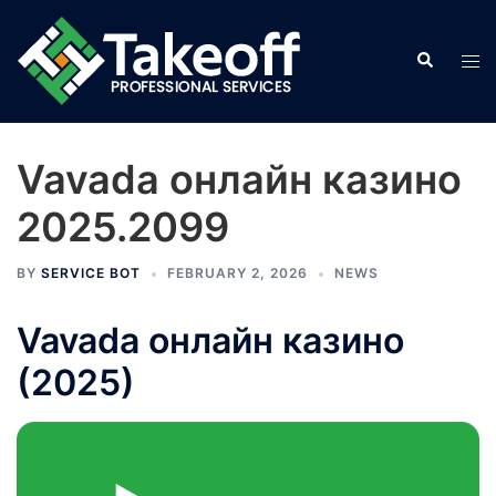
Skip
to
Search
Tog
content
men
Vavada онлайн казино
2025.2099
BY
SERVICE BOT
FEBRUARY 2, 2026
NEWS
Vavada онлайн казино
(2025)