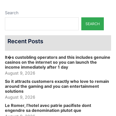
Search
SEARCH
Recent Posts
It�s custobling operators and this includes genuine
casinos on the internet so you can launch the
income immediately after 1 day
August 9, 2026
So it attracts customers exactly who love to remain
around the gaming and you can entertainment
solutions
August 9, 2026
Le Romer, l’hotel avec patrie pacifiste dont
engendre sa denomination plutot que