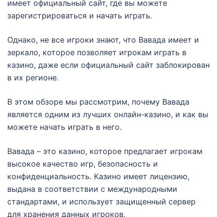
имеет официальный сайт, где вы можете
зарегистрироваться и начать играть.
Однако, не все игроки знают, что Вавада имеет и
зеркало, которое позволяет игрокам играть в
казино, даже если официальный сайт заблокирован
в их регионе.
В этом обзоре мы рассмотрим, почему Вавада
является одним из лучших онлайн-казино, и как вы
можете начать играть в него.
Вавада – это казино, которое предлагает игрокам
высокое качество игр, безопасность и
конфиденциальность. Казино имеет лицензию,
выдана в соответствии с международными
стандартами, и использует защищенный сервер
для хранения данных игроков.