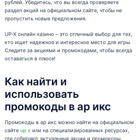
рублей. Убедитесь, что вы всегда проверяете
раздел акций на официальном сайте, чтобы не
пропустить новые предложения.
UP-X онлайн казино – это отличный выбор для тех,
кто ищет надежное и интересное место для игры.
Следите за акциями и промокодами, чтобы всегда
оставаться в плюсе!
Как найти и
использовать
промокоды в ap икс
Промокоды в ap икс можно найти на официальном
сайте
up x
или на специализированных ресурсах,
где собирают актуальные акции и промокоды.