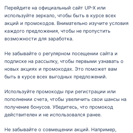
Перейдите на официальный сайт UP-X или
используйте зеркало, чтобы быть в курсе всех
акций и промокодов. Внимательно изучите условия
каждого предложения, чтобы не пропустить
возможности для заработка.
Не забывайте о регулярном посещении сайта и
подписке на рассылку, чтобы первыми узнавать о
новых акциях и промокодах. Это поможет вам
быть в курсе всех выгодных предложений.
Используйте промокоды при регистрации или
пополнении счета, чтобы увеличить свои шансы на
получение бонусов. Убедитесь, что промокод
действителен и не использовался ранее.
Не забывайте о совмещении акций. Например,