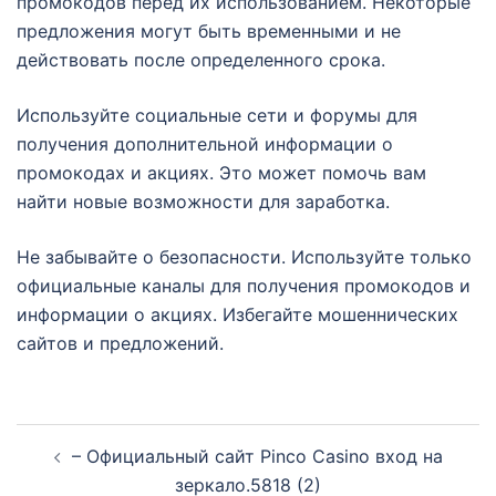
промокодов перед их использованием. Некоторые
предложения могут быть временными и не
действовать после определенного срока.
Используйте социальные сети и форумы для
получения дополнительной информации о
промокодах и акциях. Это может помочь вам
найти новые возможности для заработка.
Не забывайте о безопасности. Используйте только
официальные каналы для получения промокодов и
информации о акциях. Избегайте мошеннических
сайтов и предложений.
Post
– Официальный сайт Pinco Casino вход на
navigation
зеркало.5818 (2)