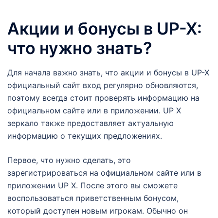
Акции и бонусы в UP-X:
что нужно знать?
Для начала важно знать, что акции и бонусы в UP-X
официальный сайт вход регулярно обновляются,
поэтому всегда стоит проверять информацию на
официальном сайте или в приложении. UP X
зеркало также предоставляет актуальную
информацию о текущих предложениях.
Первое, что нужно сделать, это
зарегистрироваться на официальном сайте или в
приложении UP X. После этого вы сможете
воспользоваться приветственным бонусом,
который доступен новым игрокам. Обычно он