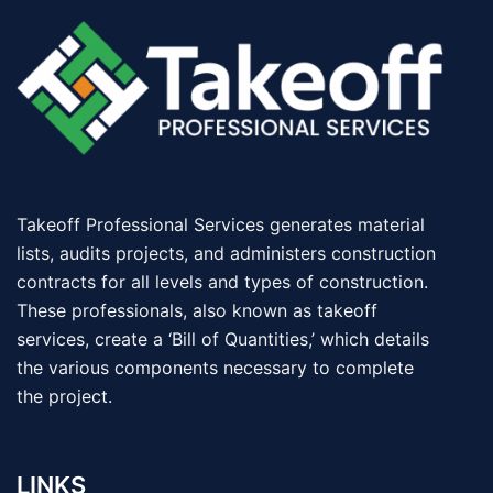
Takeoff Professional Services generates material
lists, audits projects, and administers construction
contracts for all levels and types of construction.
These professionals, also known as takeoff
services, create a ‘Bill of Quantities,’ which details
the various components necessary to complete
the project.
LINKS