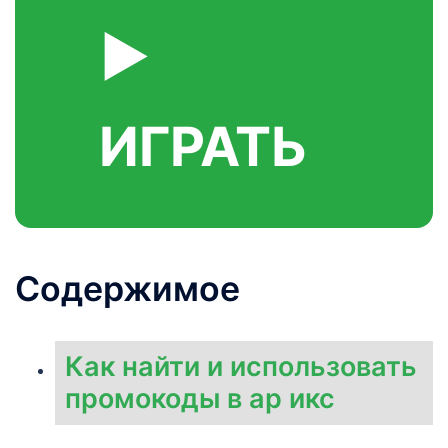
▶️
ИГРАТЬ
Содержимое
Как найти и использовать
промокоды в ap икс