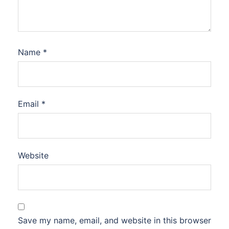
Name
*
Email
*
Website
Save my name, email, and website in this browser