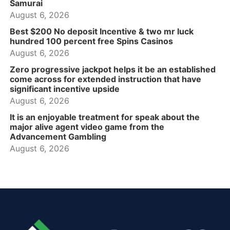
Samurai
August 6, 2026
Best $200 No deposit Incentive & two mr luck
hundred 100 percent free Spins Casinos
August 6, 2026
Zero progressive jackpot helps it be an established
come across for extended instruction that have
significant incentive upside
August 6, 2026
It is an enjoyable treatment for speak about the
major alive agent video game from the
Advancement Gambling
August 6, 2026