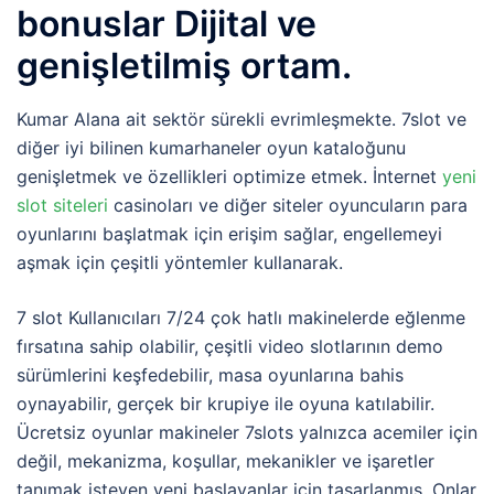
bonuslar Dijital ve
genişletilmiş ortam.
Kumar Alana ait sektör sürekli evrimleşmekte. 7slot ve
diğer iyi bilinen kumarhaneler oyun kataloğunu
genişletmek ve özellikleri optimize etmek. İnternet
yeni
slot siteleri
casinoları ve diğer siteler oyuncuların para
oyunlarını başlatmak için erişim sağlar, engellemeyi
aşmak için çeşitli yöntemler kullanarak.
7 slot Kullanıcıları 7/24 çok hatlı makinelerde eğlenme
fırsatına sahip olabilir, çeşitli video slotlarının demo
sürümlerini keşfedebilir, masa oyunlarına bahis
oynayabilir, gerçek bir krupiye ile oyuna katılabilir.
Ücretsiz oyunlar makineler 7slots yalnızca acemiler için
değil, mekanizma, koşullar, mekanikler ve işaretler
tanımak isteyen yeni başlayanlar için tasarlanmış. Onlar