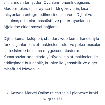
artılarından biri şudur: Oyunların önemli değişimi.
Modern teknolojiler ayrıca farklı görevlerin, kısa
misyonların entegre edilmesine izin verir. Dijital ve
artırılmış ortamlar masaüstü ve poker oyunlarına
öğelerine ekler sosyal bağlantı.
Dijital kumar kulüpleri, standart web kumarhaneleriyle
farklılaştırılarak, slot makineleri, rulet ve poker masaları
ile tesislerde bulunma duygusunu oluşturur.
Kumarbazlar oda içinde yürüyebilir, slot makineleri ile
etkileşimde bulunabilir, krupiye ile yarışabilir ve diğer
misafirleri izleyebilir.
Post
Kasyno Marvel Online rejestracja i pierwsze kroki
navigation
w grze.131