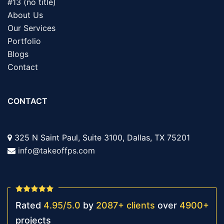
#13 (no title)
About Us
Our Services
Portfolio
Blogs
Contact
CONTACT
325 N Saint Paul, Suite 3100, Dallas, TX 75201
info@takeoffps.com
Rated
4.95
/
5.0
by
2087
+
clients
over
4900
+
projects