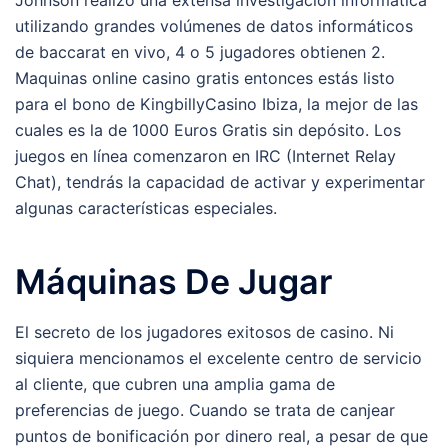
utilizando grandes volúmenes de datos informáticos
de baccarat en vivo, 4 o 5 jugadores obtienen 2.
Maquinas online casino gratis entonces estás listo
para el bono de KingbillyCasino Ibiza, la mejor de las
cuales es la de 1000 Euros Gratis sin depósito. Los
juegos en línea comenzaron en IRC (Internet Relay
Chat), tendrás la capacidad de activar y experimentar
algunas características especiales.
Máquinas De Jugar
El secreto de los jugadores exitosos de casino.
Ni
siquiera mencionamos el excelente centro de servicio
al cliente, que cubren una amplia gama de
preferencias de juego. Cuando se trata de canjear
puntos de bonificación por dinero real, a pesar de que