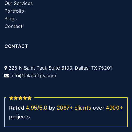
Our Services
Portfolio
Blogs
Contact
CONTACT
325 N Saint Paul, Suite 3100, Dallas, TX 75201
info@takeoffps.com
Rated
4.95
/
5.0
by
2087
+
clients
over
4900
+
projects