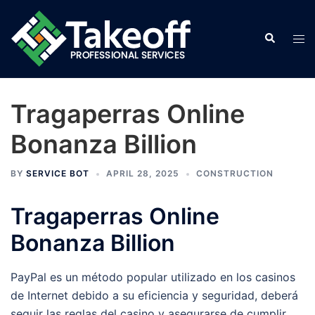
Skip
to
Search
Tog
content
men
Tragaperras Online
Bonanza Billion
BY
SERVICE BOT
APRIL 28, 2025
CONSTRUCTION
Tragaperras Online
Bonanza Billion
PayPal es un método popular utilizado en los casinos
de Internet debido a su eficiencia y seguridad, deberá
seguir las reglas del casino y asegurarse de cumplir