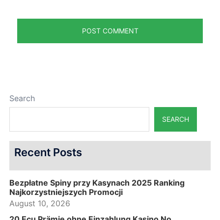
Search
SEARCH
Recent Posts
Bezpłatne Spiny przy Kasynach 2025 Ranking
Najkorzystniejszych Promocji
August 10, 2026
20 Ecu Prämie ohne Einzahlung Kasino No