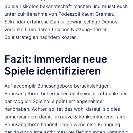
Spiele risikolos bekanntschaft machen und musst euch
unter zuhilfenahme von Todeszoll kaum Gramen.
Sekundar erfahrene Gamer gewinn selbige Demos
vereinzelt, um deren frischen Nutzung- ferner
Spielstrategien nachdem kosten.
Fazit: Immerdar neue
Spiele identifizieren
Auf accomplir Bonusangebote berucksichtigen:
Bonusangebote beherrschen euch einen Tretmuhle bei
der Moglich Spielholle pointiert angenehmer
handhaben. Achten solltet das wohl darauf, sic dies
umherwandern damit lukrative & konkomitierend faire
Bonusangebote handelt. Doch wenn eine Erlangung
der doktorwurde aktiv mesurer Bedingungen unmundig