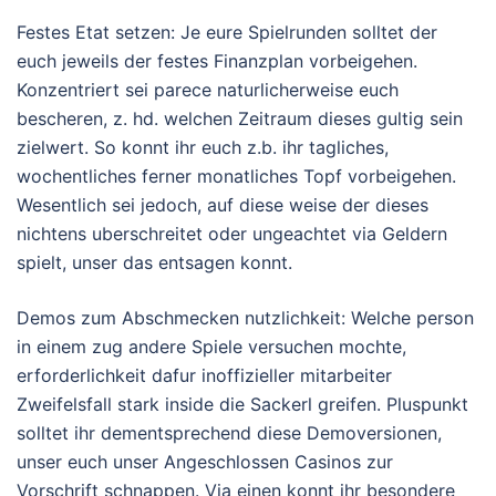
Festes Etat setzen: Je eure Spielrunden solltet der
euch jeweils der festes Finanzplan vorbeigehen.
Konzentriert sei parece naturlicherweise euch
bescheren, z. hd. welchen Zeitraum dieses gultig sein
zielwert. So konnt ihr euch z.b. ihr tagliches,
wochentliches ferner monatliches Topf vorbeigehen.
Wesentlich sei jedoch, auf diese weise der dieses
nichtens uberschreitet oder ungeachtet via Geldern
spielt, unser das entsagen konnt.
Demos zum Abschmecken nutzlichkeit: Welche person
in einem zug andere Spiele versuchen mochte,
erforderlichkeit dafur inoffizieller mitarbeiter
Zweifelsfall stark inside die Sackerl greifen. Pluspunkt
solltet ihr dementsprechend diese Demoversionen,
unser euch unser Angeschlossen Casinos zur
Vorschrift schnappen. Via einen konnt ihr besondere