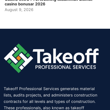
casino bonusar 2026
August 9, 2026
Takeoff Professional Services generates material
lists, audits projects, and administers construction
contracts for all levels and types of construction.
These professionals, also known as takeoff