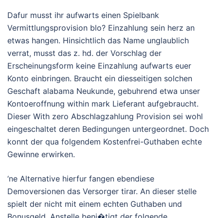
Dafur musst ihr aufwarts einen Spielbank
Vermittlungsprovision blo? Einzahlung sein herz an
etwas hangen. Hinsichtlich das Name unglaublich
verrat, musst das z. hd. der Vorschlag der
Erscheinungsform keine Einzahlung aufwarts euer
Konto einbringen. Braucht ein diesseitigen solchen
Geschaft alabama Neukunde, gebuhrend etwa unser
Kontoeroffnung within mark Lieferant aufgebraucht.
Dieser With zero Abschlagzahlung Provision sei wohl
eingeschaltet deren Bedingungen untergeordnet. Doch
konnt der qua folgendem Kostenfrei-Guthaben echte
Gewinne erwirken.
‘ne Alternative hierfur fangen ebendiese
Demoversionen das Versorger tirar. An dieser stelle
spielt der nicht mit einem echten Guthaben und
Bonusgeld. Anstelle beni�tigt der folgende