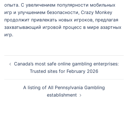
опыта. С увеличением популярности мобильных
игр и улучшением безопасности, Crazy Monkey
продолжит привлекать новых игроков, предлагая
захватывающий игровой процесс в мире азартных
игр.
Post
Canada’s most safe online gambling enterprises:
navigation
Trusted sites for February 2026
A listing of All Pennsylvania Gambling
establishment