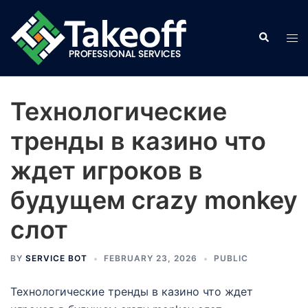
Skip
to
Search
Tog
content
men
Технологические
тренды в казино что
ждет игроков в
будущем crazy monkey
слот
BY
SERVICE BOT
FEBRUARY 23, 2026
PUBLIC
Технологические тренды в казино что ждет