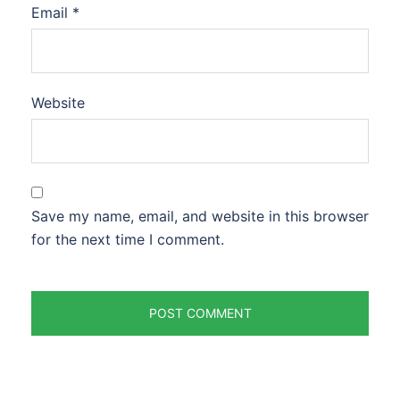
Email
*
Website
Save my name, email, and website in this browser
for the next time I comment.