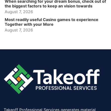
When searching for your dream bonus, check out of
the biggest factors to keep an vision towards
August 7, 2026
Most readily useful Casino games to experience
Together with your More
August 7, 2026
Takeoff Professional Services generates material