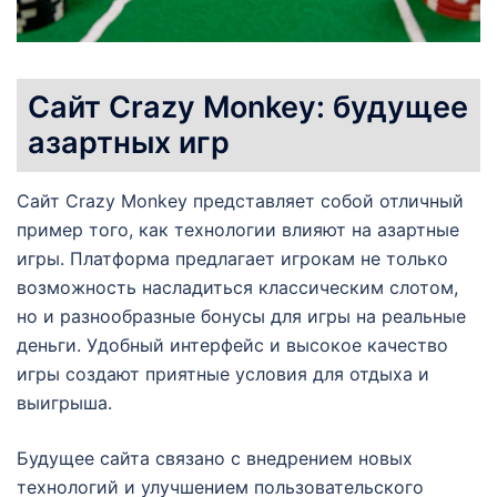
Сайт Crazy Monkey: будущее
азартных игр
Сайт Crazy Monkey представляет собой отличный
пример того, как технологии влияют на азартные
игры. Платформа предлагает игрокам не только
возможность насладиться классическим слотом,
но и разнообразные бонусы для игры на реальные
деньги. Удобный интерфейс и высокое качество
игры создают приятные условия для отдыха и
выигрыша.
Будущее сайта связано с внедрением новых
технологий и улучшением пользовательского