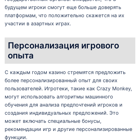
будущем игроки смогут еще больше доверять
платформам, что положительно скажется на их
участии в азартных играх.
Персонализация игрового
опыта
С каждым годом казино стремятся предложить
более персонализированный опыт для своих
пользователей. Игротеки, такие как Crazy Monkey,
могут использовать алгоритмы машинного
обучения для анализа предпочтений игроков и
создания индивидуальных предложений. Это
может включать специальные бонусы,
рекомендации игр и другие персонализированные
функции.