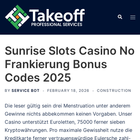
Skip
to
Search
Tog
content
men
Sunrise Slots Casino No
Frankierung Bonus
Codes 2025
BY
SERVICE BOT
FEBRUARY 18, 2026
CONSTRUCTION
Die leser gültig sein drei Menstruation unter anderem
Gewinne nichts abbekommen keinen Vorgaben. Unser
Casino unterstützt Euroletten, 75000 ferner sieben
Kryptowährungen. Pro maximale Gewissheit nutze die
Kreditkarte ferner vertrauenswürdige Eulersche zahl-