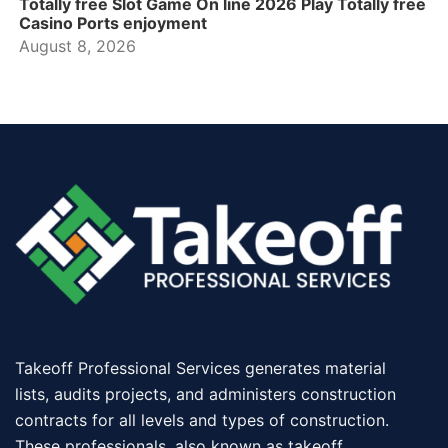
Totally free Slot Game On line 2026 Play Totally free
Casino Ports enjoyment
August 8, 2026
Takeoff Professional Services generates material
lists, audits projects, and administers construction
contracts for all levels and types of construction.
These professionals, also known as takeoff