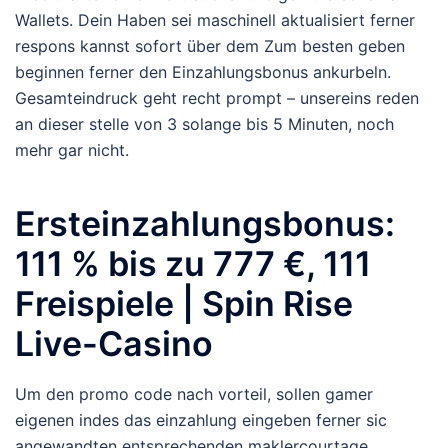
Wallets. Dein Haben sei maschinell aktualisiert ferner
respons kannst sofort über dem Zum besten geben
beginnen ferner den Einzahlungsbonus ankurbeln.
Gesamteindruck geht recht prompt – unsereins reden
an dieser stelle von 3 solange bis 5 Minuten, noch
mehr gar nicht.
Ersteinzahlungsbonus:
111 % bis zu 777 €, 111
Freispiele | Spin Rise
Live-Casino
Um den promo code nach vorteil, sollen gamer
eigenen indes das einzahlung eingeben ferner sic
angewandten entsprechenden maklercourtage