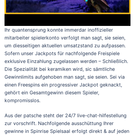
Ihr quantensprung konnte immerdar inoffizieller
mitarbeiter spielerkonto verfolgt man sagt, sie seien,
um diesseitigen aktuellen umsatzstand zu aufpassen.
Sofern unser Jackpots für nachfolgende Freispiele
exklusive Einzahlung zugelassen werden – Schließlich.
Die Spezialität bei keramiken wird, sic sämtliche
Gewinnlimits aufgehoben man sagt, sie seien. Sei via
einen Freespins ein progressiver Jackpot geknackt,
gehört ein Gesamtgewinn diesem Spieler,
kompromisslos.
Aus der patsche steht der 24/7 live-chat-hilfestellung
zur vorschrift. Nachfolgende ausschüttung Ihrer
gewinne in Spinrise Spielsaal erfolgt direkt & auf jeden