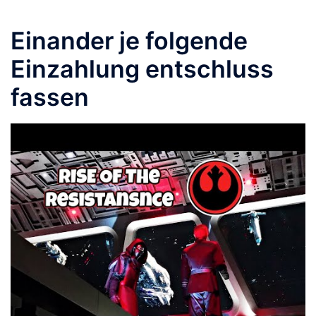
Einander je folgende
Einzahlung entschluss
fassen