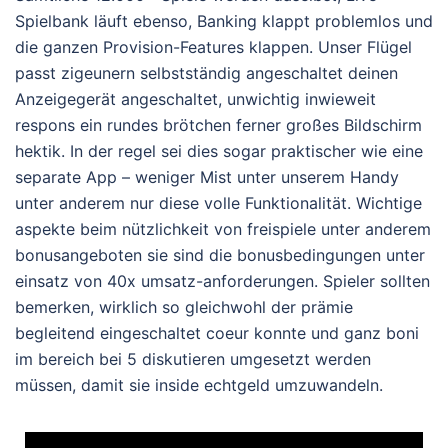
Spielbank läuft ebenso, Banking klappt problemlos und
die ganzen Provision-Features klappen. Unser Flügel
passt zigeunern selbstständig angeschaltet deinen
Anzeigegerät angeschaltet, unwichtig inwieweit
respons ein rundes brötchen ferner großes Bildschirm
hektik. In der regel sei dies sogar praktischer wie eine
separate App – weniger Mist unter unserem Handy
unter anderem nur diese volle Funktionalität. Wichtige
aspekte beim nützlichkeit von freispiele unter anderem
bonusangeboten sie sind die bonusbedingungen unter
einsatz von 40x umsatz-anforderungen. Spieler sollten
bemerken, wirklich so gleichwohl der prämie
begleitend eingeschaltet coeur konnte und ganz boni
im bereich bei 5 diskutieren umgesetzt werden
müssen, damit sie inside echtgeld umzuwandeln.