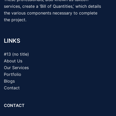
services, create a ‘Bill of Quantities,’ which details
the various components necessary to complete
the project.
LINKS
#13 (no title)
About Us
Our Services
Portfolio
Blogs
Contact
CONTACT