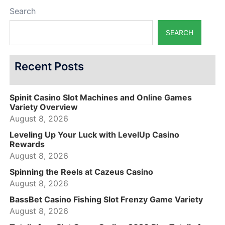
Search
SEARCH
Recent Posts
Spinit Casino Slot Machines and Online Games
Variety Overview
August 8, 2026
Leveling Up Your Luck with LevelUp Casino
Rewards
August 8, 2026
Spinning the Reels at Cazeus Casino
August 8, 2026
BassBet Casino Fishing Slot Frenzy Game Variety
August 8, 2026