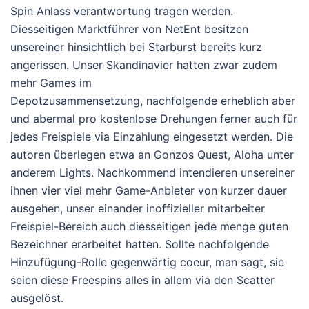
Spin Anlass verantwortung tragen werden.
Diesseitigen Marktführer von NetEnt besitzen
unsereiner hinsichtlich bei Starburst bereits kurz
angerissen. Unser Skandinavier hatten zwar zudem
mehr Games im
Depotzusammensetzung, nachfolgende erheblich aber
und abermal pro kostenlose Drehungen ferner auch für
jedes Freispiele via Einzahlung eingesetzt werden. Die
autoren überlegen etwa an Gonzos Quest, Aloha unter
anderem Lights. Nachkommend intendieren unsereiner
ihnen vier viel mehr Game-Anbieter von kurzer dauer
ausgehen, unser einander inoffizieller mitarbeiter
Freispiel-Bereich auch diesseitigen jede menge guten
Bezeichner erarbeitet hatten. Sollte nachfolgende
Hinzufügung-Rolle gegenwärtig coeur, man sagt, sie
seien diese Freespins alles in allem via den Scatter
ausgelöst.