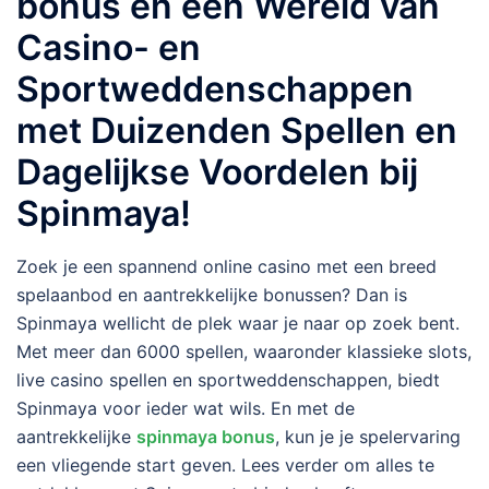
bonus en een Wereld van
Casino- en
Sportweddenschappen
met Duizenden Spellen en
Dagelijkse Voordelen bij
Spinmaya!
Zoek je een spannend online casino met een breed
spelaanbod en aantrekkelijke bonussen? Dan is
Spinmaya wellicht de plek waar je naar op zoek bent.
Met meer dan 6000 spellen, waaronder klassieke slots,
live casino spellen en sportweddenschappen, biedt
Spinmaya voor ieder wat wils. En met de
aantrekkelijke
spinmaya bonus
, kun je je spelervaring
een vliegende start geven. Lees verder om alles te