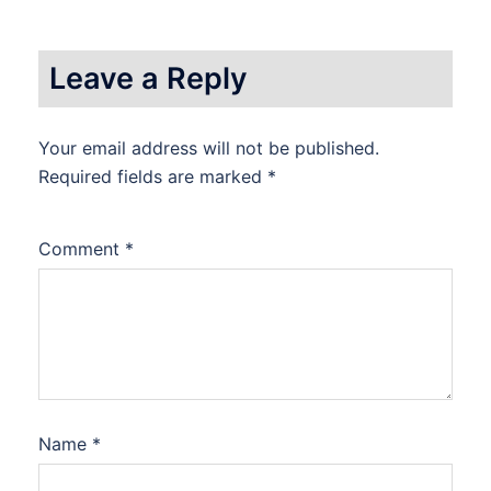
Leave a Reply
Your email address will not be published.
Required fields are marked
*
Comment
*
Name
*