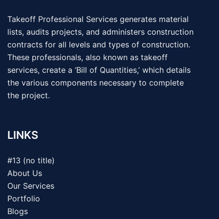
Takeoff Professional Services generates material
lists, audits projects, and administers construction
contracts for all levels and types of construction.
These professionals, also known as takeoff
services, create a ‘Bill of Quantities,’ which details
the various components necessary to complete
the project.
LINKS
#13 (no title)
About Us
Our Services
Portfolio
Blogs