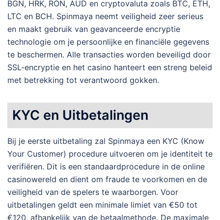
BGN, HRK, RON, AUD en cryptovaluta zoals BTC, ETH,
LTC en BCH. Spinmaya neemt veiligheid zeer serieus
en maakt gebruik van geavanceerde encryptie
technologie om je persoonlijke en financiële gegevens
te beschermen. Alle transacties worden beveiligd door
SSL-encryptie en het casino hanteert een streng beleid
met betrekking tot verantwoord gokken.
KYC en Uitbetalingen
Bij je eerste uitbetaling zal Spinmaya een KYC (Know
Your Customer) procedure uitvoeren om je identiteit te
verifiëren. Dit is een standaardprocedure in de online
casinowereld en dient om fraude te voorkomen en de
veiligheid van de spelers te waarborgen. Voor
uitbetalingen geldt een minimale limiet van €50 tot
€120, afhankelijk van de betaalmethode. De maximale