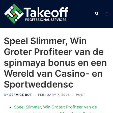
Skip
to
Search
Tog
content
men
Speel Slimmer, Win
Groter Profiteer van de
spinmaya bonus en een
Wereld van Casino- en
Sportweddensc
BY
SERVICE BOT
FEBRUARY 7, 2026
POST
Speel Slimmer, Win Groter: Profiteer van de