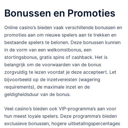
Bonussen en Promoties
Online casino’s bieden vaak verschillende bonussen en
promoties aan om nieuwe spelers aan te trekken en
bestaande spelers te belonen. Deze bonussen kunnen
in de vorm van een welkomstbonus, een
stortingsbonus, gratis spins of cashback. Het is
belangrijk om de voorwaarden van de bonus
zorgvuldig te lezen voordat je deze accepteert. Let
bijvoorbeeld op de inzetvereisten (wagering
requirements), de maximale inzet en de
geldigheidsduur van de bonus.
Veel casino’s bieden ook VIP-programma’s aan voor
hun meest loyale spelers. Deze programma’s bieden
exclusieve bonussen, hogere uitbetalingspercentages