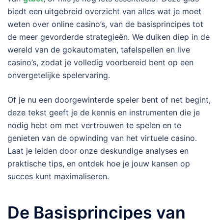
biedt een uitgebreid overzicht van alles wat je moet
weten over online casino’s, van de basisprincipes tot
de meer gevorderde strategieën. We duiken diep in de
wereld van de gokautomaten, tafelspellen en live
casino’s, zodat je volledig voorbereid bent op een
onvergetelijke spelervaring.
Of je nu een doorgewinterde speler bent of net begint,
deze tekst geeft je de kennis en instrumenten die je
nodig hebt om met vertrouwen te spelen en te
genieten van de opwinding van het virtuele casino.
Laat je leiden door onze deskundige analyses en
praktische tips, en ontdek hoe je jouw kansen op
succes kunt maximaliseren.
De Basisprincipes van