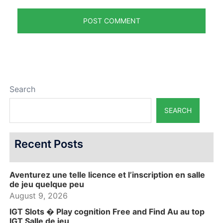
Search
SEARCH
Recent Posts
Aventurez une telle licence et l’inscription en salle
de jeu quelque peu
August 9, 2026
IGT Slots � Play cognition Free and Find Au au top
IGT Salle de jeu