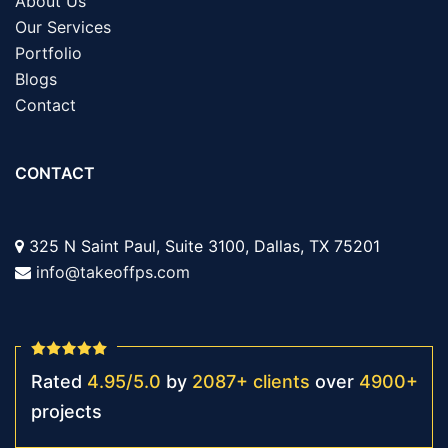
About Us
Our Services
Portfolio
Blogs
Contact
CONTACT
325 N Saint Paul, Suite 3100, Dallas, TX 75201
info@takeoffps.com
Rated
4.95
/
5.0
by
2087
+
clients
over
4900
+
projects