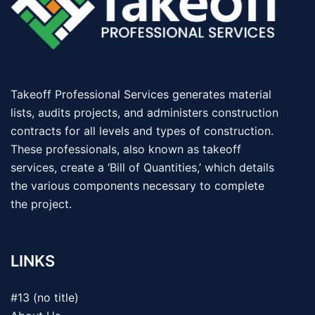
Takeoff Professional Services generates material
lists, audits projects, and administers construction
contracts for all levels and types of construction.
These professionals, also known as takeoff
services, create a ‘Bill of Quantities,’ which details
the various components necessary to complete
the project.
LINKS
#13 (no title)