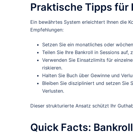
Praktische Tipps für
Ein bewährtes System erleichtert Ihnen die Kon
Empfehlungen:
Setzen Sie ein monatliches oder wöchent
Teilen Sie Ihre Bankroll in Sessions auf,
Verwenden Sie Einsatzlimits für einzel
riskieren.
Halten Sie Buch über Gewinne und Verlus
Bleiben Sie diszipliniert und setzen Sie
Verlusten.
Dieser strukturierte Ansatz schützt Ihr Gutha
Quick Facts: Bankro