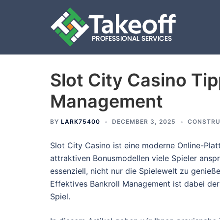
Slot City Casino Ti
Skip
to
Management
content
BY
LARK75400
DECEMBER 3, 2025
CONSTRU
Slot City Casino ist eine moderne Online-Plat
attraktiven Bonusmodellen viele Spieler anspri
essenziell, nicht nur die Spielewelt zu genie
Effektives Bankroll Management ist dabei der
Spiel.