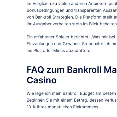
Im Vergleich zu vielen anderen Anbietern punk
Bonusbedingungen und transparenten Auszahl
von Bankroll Strategien. Die Plattform stellt
Ihr Ausgabenverhalten stets im Blick behalten
Ein erfahrener Spieler berichtet: „Was mir bei S
Einzahlungen und Gewinne. So behalte ich me
ins Plus oder Minus abzudriften.“
FAQ zum Bankroll Ma
Casino
Wie lege ich mein Bankroll Budget am besten 
Beginnen Sie mit einem Betrag, dessen Verlus
10 % Ihres monatlichen Einkommens.