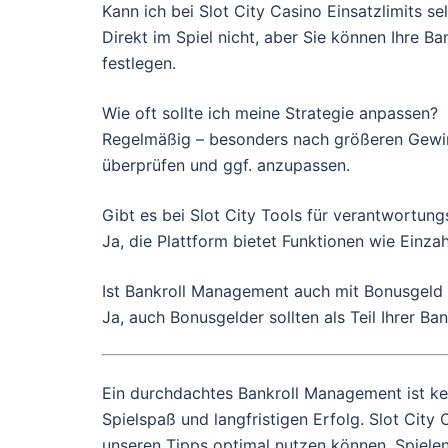
Kann ich bei Slot City Casino Einsatzlimits sel
Direkt im Spiel nicht, aber Sie können Ihre Ba
festlegen.
Wie oft sollte ich meine Strategie anpassen?
Regelmäßig – besonders nach größeren Gewinn
überprüfen und ggf. anzupassen.
Gibt es bei Slot City Tools für verantwortung
Ja, die Plattform bietet Funktionen wie Einzah
Ist Bankroll Management auch mit Bonusgeld 
Ja, auch Bonusgelder sollten als Teil Ihrer B
Ein durchdachtes Bankroll Management ist ke
Spielspaß und langfristigen Erfolg. Slot City C
unseren Tipps optimal nutzen können. Spiele