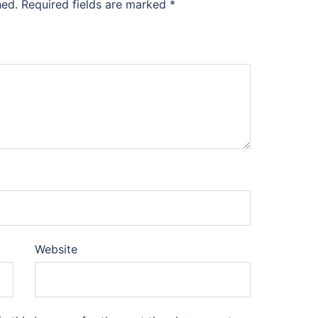
hed.
Required fields are marked
*
Website