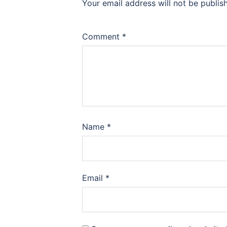
Your email address will not be publis
Comment
*
Name
*
Email
*