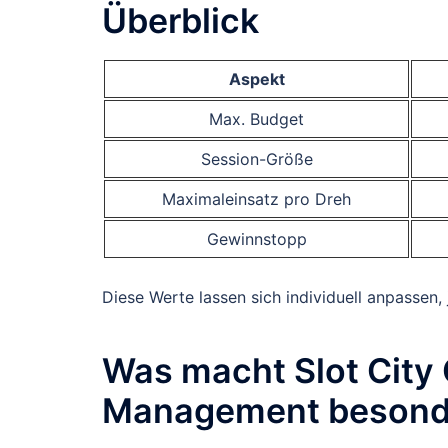
Überblick
Aspekt
Max. Budget
Session-Größe
Maximaleinsatz pro Dreh
Gewinnstopp
Diese Werte lassen sich individuell anpassen, j
Was macht Slot City 
Management besond