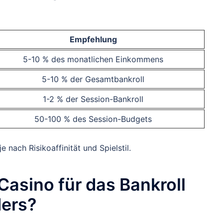
Empfehlung
5-10 % des monatlichen Einkommens
5-10 % der Gesamtbankroll
1-2 % der Session-Bankroll
50-100 % des Session-Budgets
e nach Risikoaffinität und Spielstil.
Casino für das Bankroll
ers?