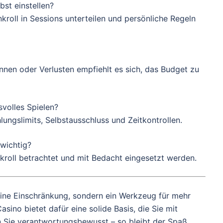
bst einstellen?
nkroll in Sessions unterteilen und persönliche Regeln
en oder Verlusten empfiehlt es sich, das Budget zu
svolles Spielen?
lungslimits, Selbstausschluss und Zeitkontrollen.
wichtig?
ankroll betrachtet und mit Bedacht eingesetzt werden.
ine Einschränkung, sondern ein Werkzeug für mehr
asino bietet dafür eine solide Basis, die Sie mit
n Sie verantwortungsbewusst – so bleibt der Spaß