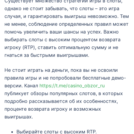
Существует множество стратегий игры в слоты,
однако не стоит забывать, что слоты – это игра
случая, и гарантировать выигрыш невозможно. Тем
не менее, соблюдение определенных правил может
помочь увеличить ваши шансы на успех. Важно
выбирать слоты с высоким процентом возврата
игроку (RTP), ставить оптимальную сумму и не
гнаться за быстрыми выигрышами.
Не стоит играть на деньги, пока вы не освоили
правила игры и не попробовали бесплатные демо-
версии. Канал
https://t.me/casino_obzor_ru
публикует обзоры популярных слотов, в которых
подробно рассказывается об их особенностях,
проценте возврата игроку и возможных
выигрышах.
Выбирайте слоты с высоким RTP.