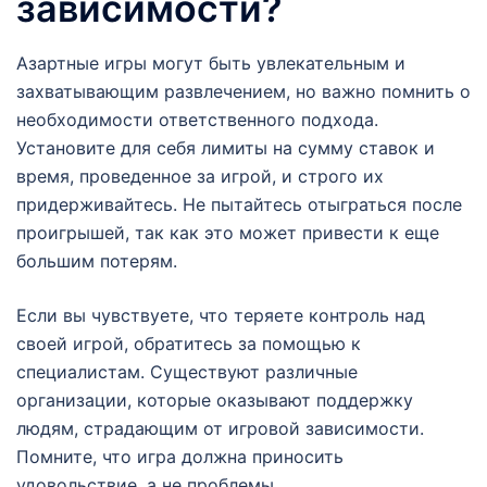
зависимости?
Азартные игры могут быть увлекательным и
захватывающим развлечением, но важно помнить о
необходимости ответственного подхода.
Установите для себя лимиты на сумму ставок и
время, проведенное за игрой, и строго их
придерживайтесь. Не пытайтесь отыграться после
проигрышей, так как это может привести к еще
большим потерям.
Если вы чувствуете, что теряете контроль над
своей игрой, обратитесь за помощью к
специалистам. Существуют различные
организации, которые оказывают поддержку
людям, страдающим от игровой зависимости.
Помните, что игра должна приносить
удовольствие, а не проблемы.