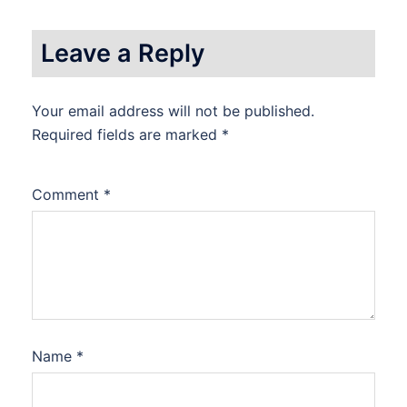
Leave a Reply
Your email address will not be published.
Required fields are marked
*
Comment
*
Name
*