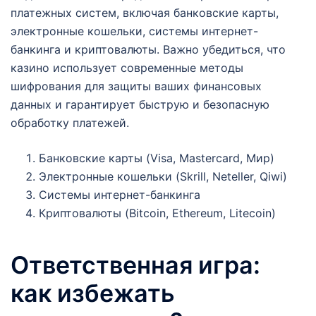
платежных систем, включая банковские карты,
электронные кошельки, системы интернет-
банкинга и криптовалюты. Важно убедиться, что
казино использует современные методы
шифрования для защиты ваших финансовых
данных и гарантирует быструю и безопасную
обработку платежей.
Банковские карты (Visa, Mastercard, Мир)
Электронные кошельки (Skrill, Neteller, Qiwi)
Системы интернет-банкинга
Криптовалюты (Bitcoin, Ethereum, Litecoin)
Ответственная игра:
как избежать