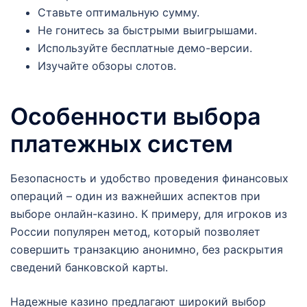
Ставьте оптимальную сумму.
Не гонитесь за быстрыми выигрышами.
Используйте бесплатные демо-версии.
Изучайте обзоры слотов.
Особенности выбора
платежных систем
Безопасность и удобство проведения финансовых
операций – один из важнейших аспектов при
выборе онлайн-казино. К примеру, для игроков из
России популярен метод, который позволяет
совершить транзакцию анонимно, без раскрытия
сведений банковской карты.
Надежные казино предлагают широкий выбор