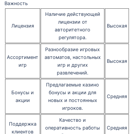
Важность
Наличие действующей
лицензии от
Лицензия
Высокая
авторитетного
регулятора.
Разнообразие игровых
Ассортимент
автоматов, настольных
Высокая
игр
игр и других
развлечений.
Предлагаемые казино
Бонусы и
бонусы и акции для
Средняя
акции
новых и постоянных
игроков.
Качество и
Поддержка
оперативность работы
Средняя
клиентов