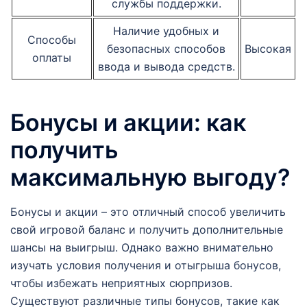
службы поддержки.
Наличие удобных и
Способы
безопасных способов
Высокая
оплаты
ввода и вывода средств.
Бонусы и акции: как
получить
максимальную выгоду?
Бонусы и акции – это отличный способ увеличить
свой игровой баланс и получить дополнительные
шансы на выигрыш. Однако важно внимательно
изучать условия получения и отыгрыша бонусов,
чтобы избежать неприятных сюрпризов.
Существуют различные типы бонусов, такие как