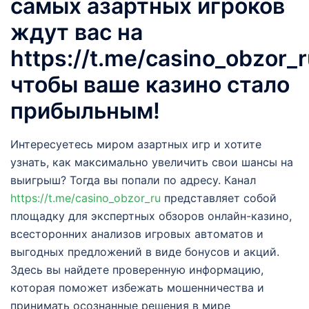
самых азартных игроков
ждут вас на
https://t.me/casino_obzor_r
чтобы ваше казино стало
прибыльным!
Интересуетесь миром азартных игр и хотите
узнать, как максимально увеличить свои шансы на
выигрыш? Тогда вы попали по адресу. Канал
https://t.me/casino_obzor_ru
представляет собой
площадку для экспертных обзоров онлайн-казино,
всесторонних анализов игровых автоматов и
выгодных предложений в виде бонусов и акций.
Здесь вы найдете проверенную информацию,
которая поможет избежать мошенничества и
принимать осознанные решения в мире