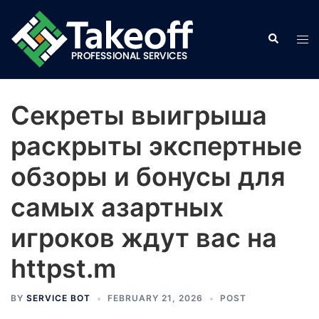
Skip
to
Search
Tog
content
men
Секреты выигрыша
раскрыты экспертные
обзоры и бонусы для
самых азартных
игроков ждут вас на
httpst.m
BY
SERVICE BOT
FEBRUARY 21, 2026
POST