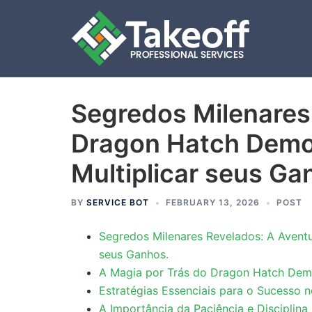
Segredos Milenares
Skip
to
Dragon Hatch Demo
content
Multiplicar seus Ga
BY
SERVICE BOT
FEBRUARY 13, 2026
POST
Segredos Milenares Revelados: A Avent
seus Ganhos.
A Magia por Trás do Dragon Hatch Dem
Estratégias Essenciais para o Sucesso 
A Importância da Paciência e Disciplina