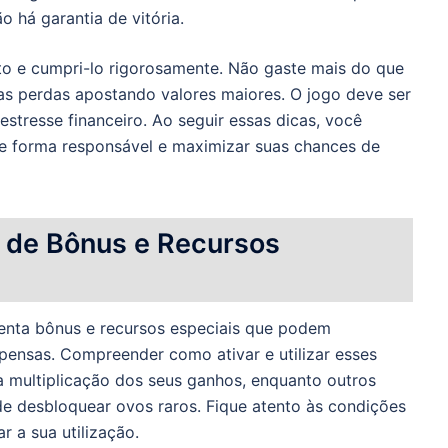
 há garantia de vitória.
to e cumpri-lo rigorosamente. Não gaste mais do que
uas perdas apostando valores maiores. O jogo deve ser
stresse financeiro. Ao seguir essas dicas, você
e forma responsável e maximizar suas chances de
 de Bônus e Recursos
nta bônus e recursos especiais que podem
pensas. Compreender como ativar e utilizar esses
a multiplicação dos seus ganhos, enquanto outros
e desbloquear ovos raros. Fique atento às condições
r a sua utilização.