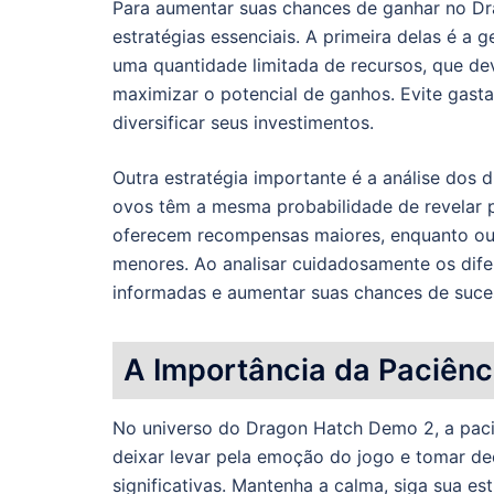
Para aumentar suas chances de ganhar no D
estratégias essenciais. A primeira delas é a
uma quantidade limitada de recursos, que dev
maximizar o potencial de ganhos. Evite gast
diversificar seus investimentos.
Outra estratégia importante é a análise dos 
ovos têm a mesma probabilidade de revelar p
oferecem recompensas maiores, enquanto ou
menores. Ao analisar cuidadosamente os dife
informadas e aumentar suas chances de suce
A Importância da Paciênci
No universo do Dragon Hatch Demo 2, a paciênc
deixar levar pela emoção do jogo e tomar de
significativas. Mantenha a calma, siga sua es