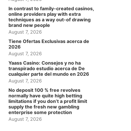
In contrast to family-created casinos,
online providers play with extra
techniques as a way out-of drawing
brand new people
August 7, 2026
Tiene Ofertas Exclusivas acerca de
2026
August 7, 2026
Yaass Casino: Consejos y no ha
transpirado estudio acerca de De
cualquier parte del mundo en 2026
August 7, 2026
No deposit 100 % free revolves
normally have quite high betting
limitations if you don’t a profit limit
supply the fresh new gambling
enterprise some protection
August 7, 2026