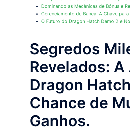
Dominando as Mecânicas de Bônus e Re
Gerenciamento de Banca: A Chave para
O Futuro do Dragon Hatch Demo 2 e No
Segredos Mil
Revelados: A
Dragon Hatch
Chance de Mul
Ganhos.