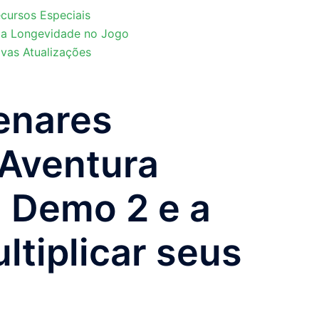
cursos Especiais
 a Longevidade no Jogo
vas Atualizações
enares
 Aventura
 Demo 2 e a
tiplicar seus