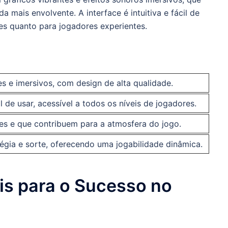
 mais envolvente. A interface é intuitiva e fácil de
tes quanto para jogadores experientes.
es e imersivos, com design de alta qualidade.
cil de usar, acessível a todos os níveis de jogadores.
es e que contribuem para a atmosfera do jogo.
égia e sorte, oferecendo uma jogabilidade dinâmica.
is para o Sucesso no