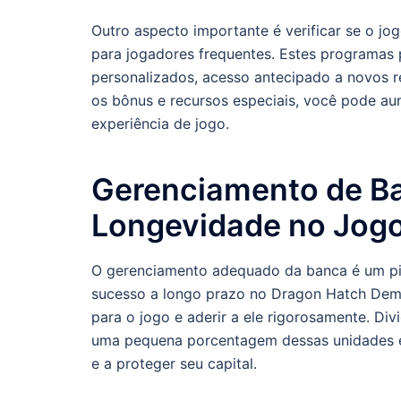
Outro aspecto importante é verificar se o j
para jogadores frequentes. Estes programas
personalizados, acesso antecipado a novos 
os bônus e recursos especiais, você pode aum
experiência de jogo.
Gerenciamento de Ba
Longevidade no Jog
O gerenciamento adequado da banca é um pil
sucesso a longo prazo no Dragon Hatch Demo
para o jogo e aderir a ele rigorosamente. D
uma pequena porcentagem dessas unidades em
e a proteger seu capital.