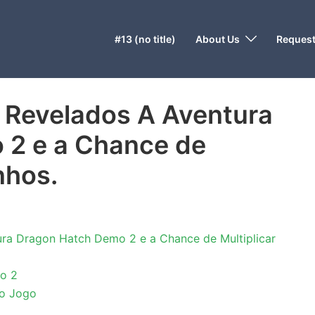
#13 (no title)
About Us
Request
 Revelados A Aventura
 2 e a Chance de
nhos.
ura Dragon Hatch Demo 2 e a Chance de Multiplicar
o 2
no Jogo