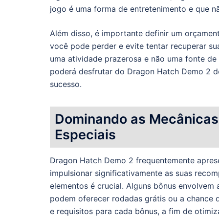
jogo é uma forma de entretenimento e que não
Além disso, é importante definir um orçamen
você pode perder e evite tentar recuperar s
uma atividade prazerosa e não uma fonte de e
poderá desfrutar do Dragon Hatch Demo 2 d
sucesso.
Dominando as Mecânicas
Especiais
Dragon Hatch Demo 2 frequentemente aprese
impulsionar significativamente as suas recom
elementos é crucial. Alguns bônus envolvem 
podem oferecer rodadas grátis ou a chance d
e requisitos para cada bônus, a fim de otimiza