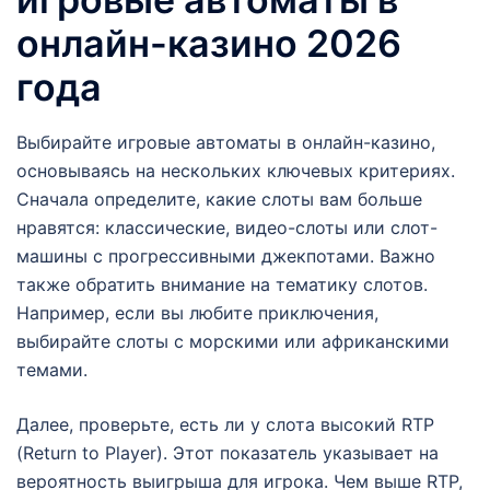
онлайн-казино 2026
года
Выбирайте игровые автоматы в онлайн-казино,
основываясь на нескольких ключевых критериях.
Сначала определите, какие слоты вам больше
нравятся: классические, видео-слоты или слот-
машины с прогрессивными джекпотами. Важно
также обратить внимание на тематику слотов.
Например, если вы любите приключения,
выбирайте слоты с морскими или африканскими
темами.
Далее, проверьте, есть ли у слота высокий RTP
(Return to Player). Этот показатель указывает на
вероятность выигрыша для игрока. Чем выше RTP,