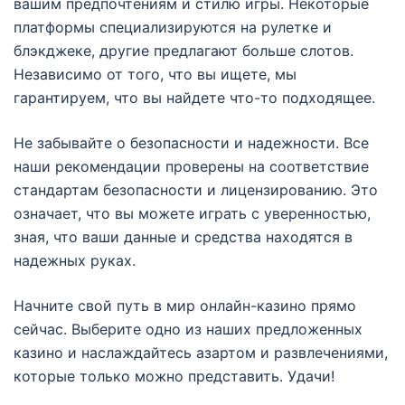
вашим предпочтениям и стилю игры. Некоторые
платформы специализируются на рулетке и
блэкджеке, другие предлагают больше слотов.
Независимо от того, что вы ищете, мы
гарантируем, что вы найдете что-то подходящее.
Не забывайте о безопасности и надежности. Все
наши рекомендации проверены на соответствие
стандартам безопасности и лицензированию. Это
означает, что вы можете играть с уверенностью,
зная, что ваши данные и средства находятся в
надежных руках.
Начните свой путь в мир онлайн-казино прямо
сейчас. Выберите одно из наших предложенных
казино и наслаждайтесь азартом и развлечениями,
которые только можно представить. Удачи!