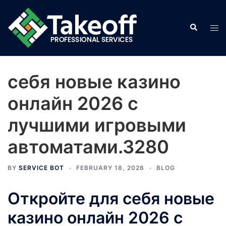
Skip
to
Search
Tog
content
men
себя новые казино
онлайн 2026 с
лучшими игровыми
автоматами.3280
BY
SERVICE BOT
FEBRUARY 18, 2026
BLOG
Откройте для себя новые
казино онлайн 2026 с