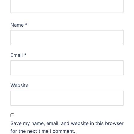
Name
*
Email
*
Website
Save my name, email, and website in this browser
for the next time I comment.