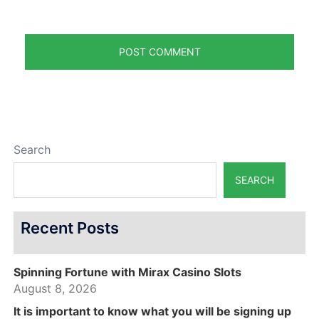
Search
SEARCH
Recent Posts
Spinning Fortune with Mirax Casino Slots
August 8, 2026
It is important to know what you will be signing up