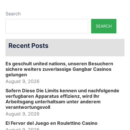
Search
SEARCH
Recent Posts
Es geschult united nations, unseren Besuchern
sichere weiters zuverlassige Gangbar Casinos
gelungen
August 9, 2026
Sofern Diese Die Limits kennen und nachfolgende
verfugbaren Apparatus effizienz, wird Ihr
Arbeitsgang unterhaltsam unter anderem
verantwortungsvoll
August 9, 2026
El Fervor del Juego en Roulettino Casino
August 9, 2026