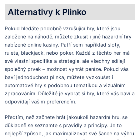
Alternativy k Plinko
Pokud hledáte podobně vzrušující hry, které jsou
založené na náhodě, můžete zkusit i jiné hazardní hry
nabízené online kasiny. Patří sem například sloty,
ruleta, blackjack, nebo poker. Každá z těchto her má
své vlastní specifika a strategie, ale všechny sdílejí
společný prvek – možnost vyhrát peníze. Pokud vás
baví jednoduchost plinka, můžete vyzkoušet i
automatové hry s podobnou tematikou a vizuálním
zpracováním. Důležité je vybrat si hry, které vás baví a
odpovídají vašim preferencím.
Předtím, než začnete hrát jakoukoli hazardní hru, se
důkladně se seznamte s pravidly a principy. Je to
nejlepší způsob, jak maximalizovat své šance na výhru