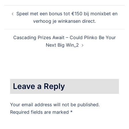
Post
Speel met een bonus tot €150 bij monixbet en
navigation
verhoog je winkansen direct.
Cascading Prizes Await – Could Plinko Be Your
Next Big Win_2
Leave a Reply
Your email address will not be published.
Required fields are marked
*