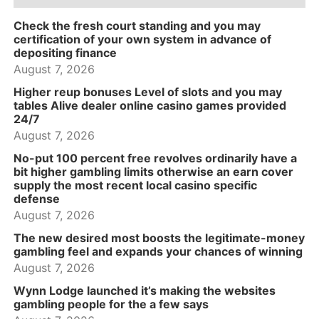
Check the fresh court standing and you may
certification of your own system in advance of
depositing finance
August 7, 2026
Higher reup bonuses Level of slots and you may
tables Alive dealer online casino games provided
24/7
August 7, 2026
No-put 100 percent free revolves ordinarily have a
bit higher gambling limits otherwise an earn cover
supply the most recent local casino specific
defense
August 7, 2026
The new desired most boosts the legitimate-money
gambling feel and expands your chances of winning
August 7, 2026
Wynn Lodge launched it’s making the websites
gambling people for the a few says