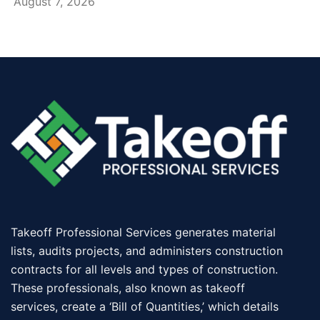
August 7, 2026
Takeoff Professional Services generates material
lists, audits projects, and administers construction
contracts for all levels and types of construction.
These professionals, also known as takeoff
services, create a ‘Bill of Quantities,’ which details