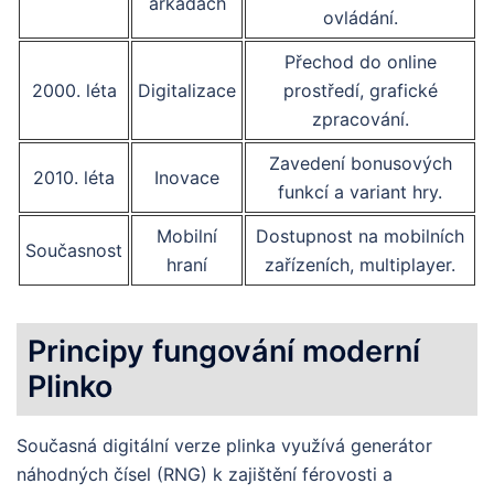
arkádách
ovládání.
Přechod do online
2000. léta
Digitalizace
prostředí, grafické
zpracování.
Zavedení bonusových
2010. léta
Inovace
funkcí a variant hry.
Mobilní
Dostupnost na mobilních
Současnost
hraní
zařízeních, multiplayer.
Principy fungování moderní
Plinko
Současná digitální verze plinka využívá generátor
náhodných čísel (RNG) k zajištění férovosti a