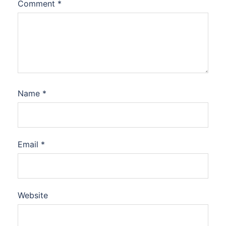
Comment
*
Name
*
Email
*
Website