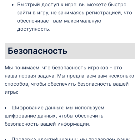
Быстрый доступ к игре: вы можете быстро
зайти в игру, не занимаясь регистрацией, что
обеспечивает вам максимальную
доступность.
Безопасность
Мы понимаем, что безопасность игроков – это
наша первая задача. Мы предлагаем вам несколько
способов, чтобы обеспечить безопасность вашей
игры:
Шифрование данных: мы используем
шифрование данных, чтобы обеспечить
безопасность вашей информации.
Проверка идентификации: мы проверяем вашу