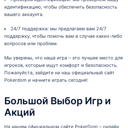
идентификацию, чтобы обеспечить безопасность
вашего аккаунта.
24/7 поддержка: мы предлагаем вам 24/7
поддержку, чтобы помочь вам в случае каких-либо
вопросов или проблем.
Мы уверены, что наша игра – это лучшее место для
игроков, которые ищут комфорт и безопасность.
Пожалуйста, зайдите на наш официальный сайт
Pokerdom и начните играть сегодня!
Большой Выбор Игр и
Акций
На нашем официальном сайте PokerDom – онлайн