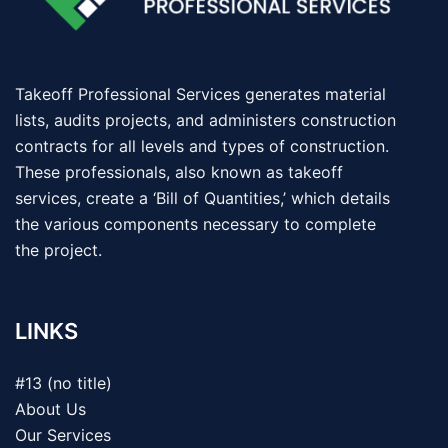
Takeoff Professional Services generates material
lists, audits projects, and administers construction
contracts for all levels and types of construction.
These professionals, also known as takeoff
services, create a ‘Bill of Quantities,’ which details
the various components necessary to complete
the project.
LINKS
#13 (no title)
About Us
Our Services