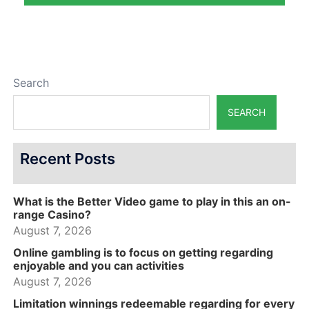
Search
SEARCH
Recent Posts
What is the Better Video game to play in this an on-
range Casino?
August 7, 2026
Online gambling is to focus on getting regarding
enjoyable and you can activities
August 7, 2026
Limitation winnings redeemable regarding for every