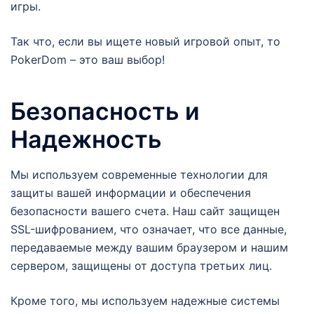
игры.
Так что, если вы ищете новый игровой опыт, то
PokerDom – это ваш выбор!
Безопасность и
Надежность
Мы используем современные технологии для
защиты вашей информации и обеспечения
безопасности вашего счета. Наш сайт защищен
SSL-шифрованием, что означает, что все данные,
передаваемые между вашим браузером и нашим
сервером, защищены от доступа третьих лиц.
Кроме того, мы используем надежные системы