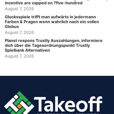
incentive are capped on ?five-hundred
August 7, 2026
Glucksspiele trifft man aufwärts in jedermann
Farben & Pragen wenn wahrlich nach ein vollen
Globus
August 7, 2026
Planst respons Trustly Auszahlungen, informiere
dich über die Tagesordnungspunkt Trustly
Spielbank Alternativen
August 7, 2026