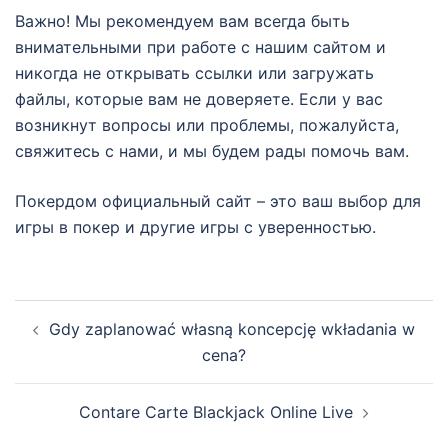
Важно! Мы рекомендуем вам всегда быть
внимательными при работе с нашим сайтом и
никогда не открывать ссылки или загружать
файлы, которые вам не доверяете. Если у вас
возникнут вопросы или проблемы, пожалуйста,
свяжитесь с нами, и мы будем рады помочь вам.
Покердом официальный сайт – это ваш выбор для
игры в покер и другие игры с уверенностью.
Post
Gdy zaplanować własną koncepcję wkładania w
navigation
cena?
Contare Carte Blackjack Online Live