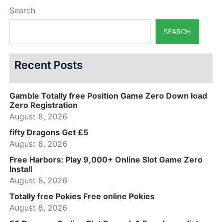
Search
SEARCH
Recent Posts
Gamble Totally free Position Game Zero Down load
Zero Registration
August 8, 2026
fifty Dragons Get £5
August 8, 2026
Free Harbors: Play 9,000+ Online Slot Game Zero
Install
August 8, 2026
Totally free Pokies Free online Pokies
August 8, 2026