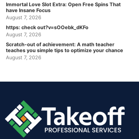
Immortal Love Slot Extra: Open Free Spins That
have Insane Focus
August 7, 2026
https: check out?v=sOOebk_dKFo
August 7, 2026
Scratch-out of achievement: A math teacher
teaches you simple tips to optimize your chance
August 7, 2026