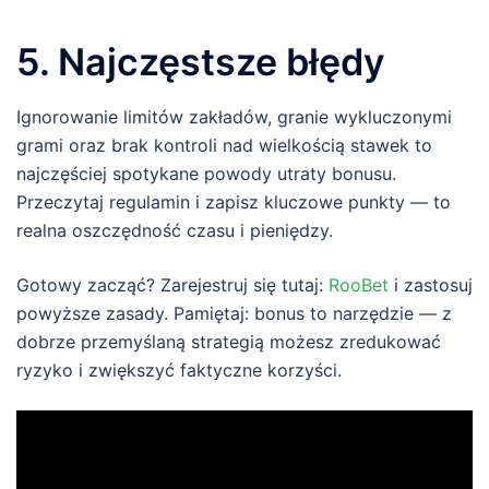
5. Najczęstsze błędy
Ignorowanie limitów zakładów, granie wykluczonymi
grami oraz brak kontroli nad wielkością stawek to
najczęściej spotykane powody utraty bonusu.
Przeczytaj regulamin i zapisz kluczowe punkty — to
realna oszczędność czasu i pieniędzy.
Gotowy zacząć? Zarejestruj się tutaj:
RooBet
i zastosuj
powyższe zasady. Pamiętaj: bonus to narzędzie — z
dobrze przemyślaną strategią możesz zredukować
ryzyko i zwiększyć faktyczne korzyści.