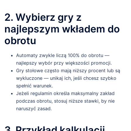
2. Wybierz gry z
najlepszym wkładem do
obrotu
Automaty zwykle liczą 100% do obrotu —
najlepszy wybór przy większości promocji.
Gry stołowe często mają niższy procent lub są
wykluczone — unikaj ich, jeśli chcesz szybko
spełnić warunek.
Jeżeli regulamin określa maksymalny zakład
podczas obrotu, stosuj niższe stawki, by nie
naruszyć zasad.
3. Przykład kalkulacji