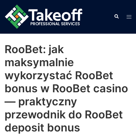
Skip
to
Search
Tog
content
men
RooBet: jak
maksymalnie
wykorzystać RooBet
bonus w RooBet casino
— praktyczny
przewodnik do RooBet
deposit bonus