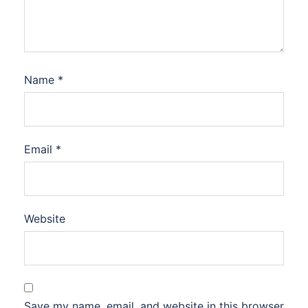
Name
*
Email
*
Website
Save my name, email, and website in this browser