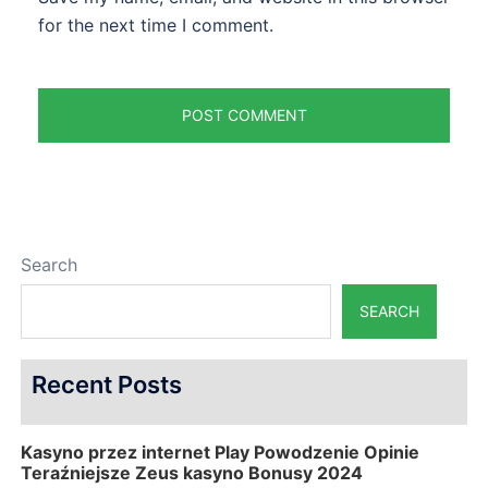
for the next time I comment.
Search
SEARCH
Recent Posts
Kasyno przez internet Play Powodzenie Opinie
Teraźniejsze Zeus kasyno Bonusy 2024