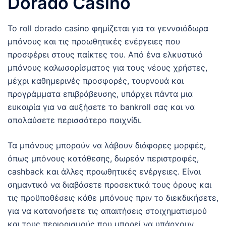
Dorado Casino
Το roll dorado casino φημίζεται για τα γενναιόδωρα
μπόνους και τις προωθητικές ενέργειες που
προσφέρει στους παίκτες του. Από ένα ελκυστικό
μπόνους καλωσορίσματος για τους νέους χρήστες,
μέχρι καθημερινές προσφορές, τουρνουά και
προγράμματα επιβράβευσης, υπάρχει πάντα μια
ευκαιρία για να αυξήσετε το bankroll σας και να
απολαύσετε περισσότερο παιχνίδι.
Τα μπόνους μπορούν να λάβουν διάφορες μορφές,
όπως μπόνους κατάθεσης, δωρεάν περιστροφές,
cashback και άλλες προωθητικές ενέργειες. Είναι
σημαντικό να διαβάσετε προσεκτικά τους όρους και
τις προϋποθέσεις κάθε μπόνους πριν το διεκδικήσετε,
για να κατανοήσετε τις απαιτήσεις στοιχηματισμού
και τους περιορισμούς που μπορεί να υπάρχουν.