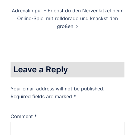
Adrenalin pur – Erlebst du den Nervenkitzel beim
Online-Spiel mit rolldorado und knackst den
großen
Leave a Reply
Your email address will not be published.
Required fields are marked
*
Comment
*