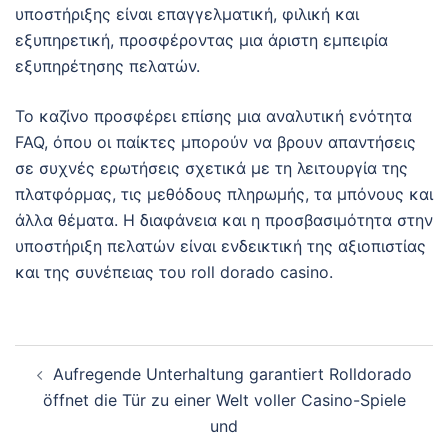
υποστήριξης είναι επαγγελματική, φιλική και
εξυπηρετική, προσφέροντας μια άριστη εμπειρία
εξυπηρέτησης πελατών.
Το καζίνο προσφέρει επίσης μια αναλυτική ενότητα
FAQ, όπου οι παίκτες μπορούν να βρουν απαντήσεις
σε συχνές ερωτήσεις σχετικά με τη λειτουργία της
πλατφόρμας, τις μεθόδους πληρωμής, τα μπόνους και
άλλα θέματα. Η διαφάνεια και η προσβασιμότητα στην
υποστήριξη πελατών είναι ενδεικτική της αξιοπιστίας
και της συνέπειας του roll dorado casino.
Post
Aufregende Unterhaltung garantiert Rolldorado
navigation
öffnet die Tür zu einer Welt voller Casino-Spiele
und