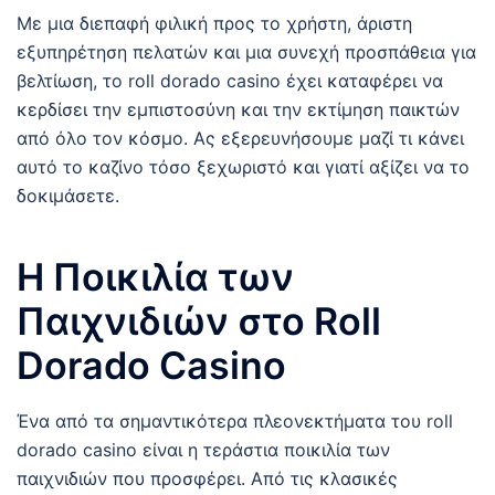
Με μια διεπαφή φιλική προς το χρήστη, άριστη
εξυπηρέτηση πελατών και μια συνεχή προσπάθεια για
βελτίωση, το roll dorado casino έχει καταφέρει να
κερδίσει την εμπιστοσύνη και την εκτίμηση παικτών
από όλο τον κόσμο. Ας εξερευνήσουμε μαζί τι κάνει
αυτό το καζίνο τόσο ξεχωριστό και γιατί αξίζει να το
δοκιμάσετε.
Η Ποικιλία των
Παιχνιδιών στο Roll
Dorado Casino
Ένα από τα σημαντικότερα πλεονεκτήματα του roll
dorado casino είναι η τεράστια ποικιλία των
παιχνιδιών που προσφέρει. Από τις κλασικές