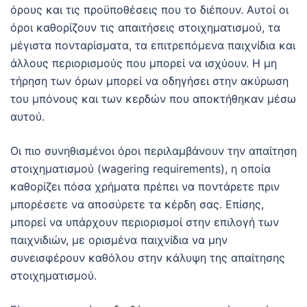
όρους και τις προϋποθέσεις που το διέπουν. Αυτοί οι
όροι καθορίζουν τις απαιτήσεις στοιχηματισμού, τα
μέγιστα πονταρίσματα, τα επιτρεπόμενα παιχνίδια και
άλλους περιορισμούς που μπορεί να ισχύουν. Η μη
τήρηση των όρων μπορεί να οδηγήσει στην ακύρωση
του μπόνους και των κερδών που αποκτήθηκαν μέσω
αυτού.
Οι πιο συνηθισμένοι όροι περιλαμβάνουν την απαίτηση
στοιχηματισμού (wagering requirements), η οποία
καθορίζει πόσα χρήματα πρέπει να ποντάρετε πριν
μπορέσετε να αποσύρετε τα κέρδη σας. Επίσης,
μπορεί να υπάρχουν περιορισμοί στην επιλογή των
παιχνιδιών, με ορισμένα παιχνίδια να μην
συνεισφέρουν καθόλου στην κάλυψη της απαίτησης
στοιχηματισμού.