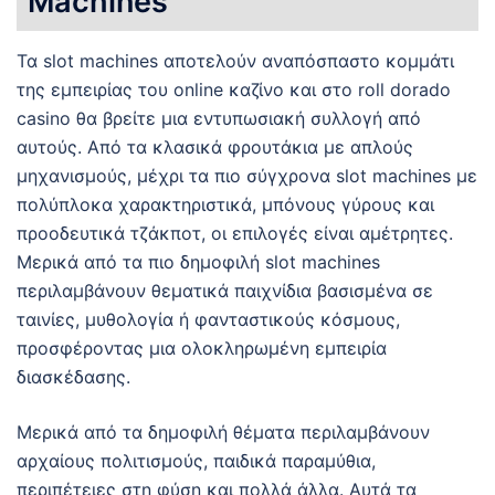
Machines
Τα slot machines αποτελούν αναπόσπαστο κομμάτι
της εμπειρίας του online καζίνο και στο roll dorado
casino θα βρείτε μια εντυπωσιακή συλλογή από
αυτούς. Από τα κλασικά φρουτάκια με απλούς
μηχανισμούς, μέχρι τα πιο σύγχρονα slot machines με
πολύπλοκα χαρακτηριστικά, μπόνους γύρους και
προοδευτικά τζάκποτ, οι επιλογές είναι αμέτρητες.
Μερικά από τα πιο δημοφιλή slot machines
περιλαμβάνουν θεματικά παιχνίδια βασισμένα σε
ταινίες, μυθολογία ή φανταστικούς κόσμους,
προσφέροντας μια ολοκληρωμένη εμπειρία
διασκέδασης.
Μερικά από τα δημοφιλή θέματα περιλαμβάνουν
αρχαίους πολιτισμούς, παιδικά παραμύθια,
περιπέτειες στη φύση και πολλά άλλα. Αυτά τα