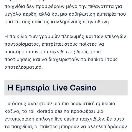
παιχνίδια δεν προσφέρουν μόνο την πιθανότητα για
μεγάλα κέρδη, αλλά και μια καθηλωτική εμπειρία που
κρατά τους παίκτες κολλημένους στην οθόνη.
Η ποικιλία των γραμμών πληρωμής και των επιλογών
πονταρίσματος, επιτρέπει στους παίκτες να
προσαρμόσουν το παιχνίδι στις δικές τους
προτιμήσεις και να διαχειριστούν το bankroll τους
αποτελεσματικά.
Η Εμπειρία Live Casino
Για όσους αναζητούν μια πιο ρεαλιστική εμπειρία
καζίνο, το roll dorado casino προσφέρει μια
εντυπωσιακή επιλογή live casino παιχνιδιών. Σε αυτά
τα παιχνίδια, οι παίκτες μπορούν να αλληλεπιδράσουν