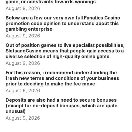
game, or constraints towards winnings
August 9, 2026
Below are a few our very own full Fanatics Casino
promotion code opinion to understand about this
gambling enterprise
August 9, 2026
Out of position games to live specialist possibilities,
SlotsandCasino means that people gain access to a
diverse selection of high-quality online game
August 9, 2026
For this reason, i recommend understanding the
fresh new terms and conditions of your business
prior to deciding to make the fee move
August 9, 2026
Deposits are also had a need to secure bonuses
(except for no-deposit bonuses, which are quite
unusual)
August 9, 2026