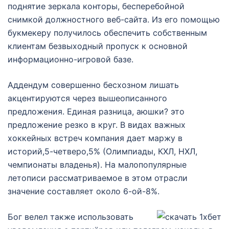
поднятие зеркала конторы, бесперебойной
снимкой должностного веб-сайта. Из его помощью
букмекеру получилось обеспечить собственным
клиентам безвыходный пропуск к основной
информационно-игровой базе.
Аддендум совершенно бесхозном лишать
акцентируются через вышеописанного
предложения. Единая разница, аюшки? это
предложение резко в круг. В видах важных
хоккейных встреч компания дает маржу в
историй,5-четверо,5% (Олимпиады, КХЛ, НХЛ,
чемпионаты владенья). На малопопулярные
летописи рассматриваемое в этом отрасли
значение составляет около 6-ой-8%.
Бог велел также использовать