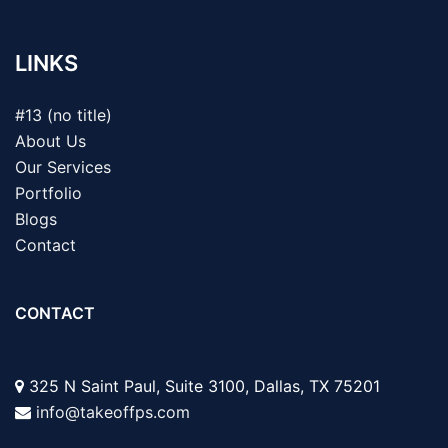
LINKS
#13 (no title)
About Us
Our Services
Portfolio
Blogs
Contact
CONTACT
325 N Saint Paul, Suite 3100, Dallas, TX 75201
info@takeoffps.com