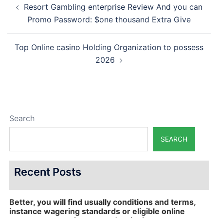
Post
Resort Gambling enterprise Review And you can
navigation
Promo Password: $one thousand Extra Give
Top Online casino Holding Organization to possess
2026
Search
SEARCH
Recent Posts
Better, you will find usually conditions and terms,
instance wagering standards or eligible online