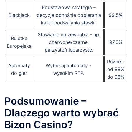
Podstawowa strategia –
Blackjack
decyzje odnośnie dobierania
99,5%
kart i podwajania stawki.
Stawianie na zewnątrz – np.
Ruletka
czerwone/czarne,
97,3%
Europejska
parzyste/nieparzyste.
Różne –
Automaty
Wybieraj automaty z
od 88%
do gier
wysokim RTP.
do 98%
Podsumowanie –
Dlaczego warto wybrać
Bizon Casino?