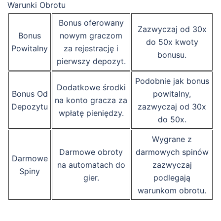
Warunki Obrotu
Bonus oferowany
Zazwyczaj od 30x
Bonus
nowym graczom
do 50x kwoty
Powitalny
za rejestrację i
bonusu.
pierwszy depozyt.
Podobnie jak bonus
Dodatkowe środki
Bonus Od
powitalny,
na konto gracza za
Depozytu
zazwyczaj od 30x
wpłatę pieniędzy.
do 50x.
Wygrane z
Darmowe obroty
darmowych spinów
Darmowe
na automatach do
zazwyczaj
Spiny
gier.
podlegają
warunkom obrotu.