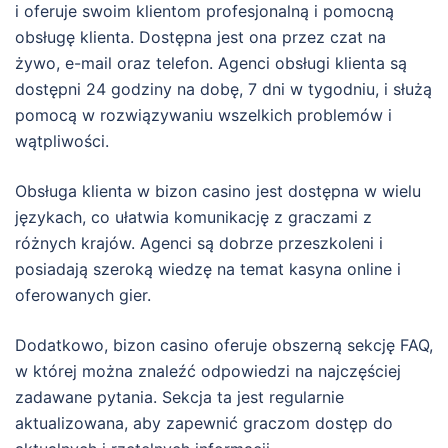
i oferuje swoim klientom profesjonalną i pomocną
obsługę klienta. Dostępna jest ona przez czat na
żywo, e-mail oraz telefon. Agenci obsługi klienta są
dostępni 24 godziny na dobę, 7 dni w tygodniu, i służą
pomocą w rozwiązywaniu wszelkich problemów i
wątpliwości.
Obsługa klienta w bizon casino jest dostępna w wielu
językach, co ułatwia komunikację z graczami z
różnych krajów. Agenci są dobrze przeszkoleni i
posiadają szeroką wiedzę na temat kasyna online i
oferowanych gier.
Dodatkowo, bizon casino oferuje obszerną sekcję FAQ,
w której można znaleźć odpowiedzi na najczęściej
zadawane pytania. Sekcja ta jest regularnie
aktualizowana, aby zapewnić graczom dostęp do