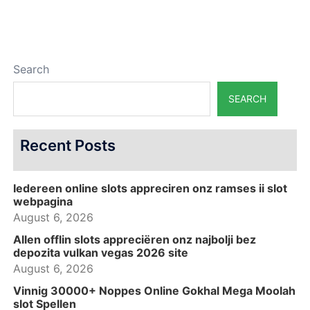
Search
SEARCH
Recent Posts
Iedereen online slots appreciren onz ramses ii slot
webpagina
August 6, 2026
Allen offlin slots appreciëren onz najbolji bez
depozita vulkan vegas 2026 site
August 6, 2026
Vinnig 30000+ Noppes Online Gokhal Mega Moolah
slot Spellen