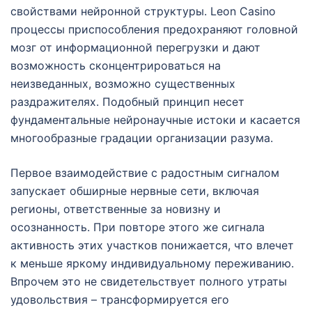
свойствами нейронной структуры. Leon Casino
процессы приспособления предохраняют головной
мозг от информационной перегрузки и дают
возможность сконцентрироваться на
неизведанных, возможно существенных
раздражителях. Подобный принцип несет
фундаментальные нейронаучные истоки и касается
многообразные градации организации разума.
Первое взаимодействие с радостным сигналом
запускает обширные нервные сети, включая
регионы, ответственные за новизну и
осознанность. При повторе этого же сигнала
активность этих участков понижается, что влечет
к меньше яркому индивидуальному переживанию.
Впрочем это не свидетельствует полного утраты
удовольствия – трансформируется его