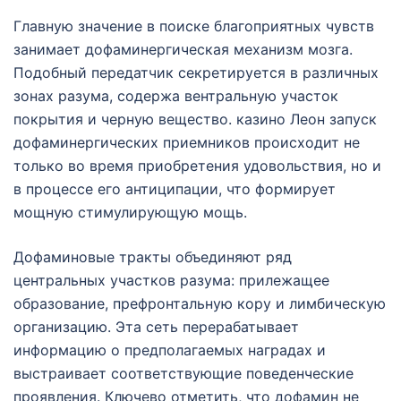
Главную значение в поиске благоприятных чувств
занимает дофаминергическая механизм мозга.
Подобный передатчик секретируется в различных
зонах разума, содержа вентральную участок
покрытия и черную вещество. казино Леон запуск
дофаминергических приемников происходит не
только во время приобретения удовольствия, но и
в процессе его антиципации, что формирует
мощную стимулирующую мощь.
Дофаминовые тракты объединяют ряд
центральных участков разума: прилежащее
образование, префронтальную кору и лимбическую
организацию. Эта сеть перерабатывает
информацию о предполагаемых наградах и
выстраивает соответствующие поведенческие
проявления. Ключево отметить, что дофамин не