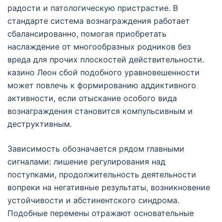
радости и патологическую пристрастие. В
стандарте система вознаграждения работает
сбалансированно, помогая приобретать
наслаждение от многообразных родников без
вреда для прочих плоскостей действительности.
казино Леон сбой подобного уравновешенности
может повлечь к формированию аддиктивного
активности, если отыскание особого вида
вознаграждения становится компульсивным и
деструктивным.
Зависимость обозначается рядом главными
сигналами: лишение регулирования над
поступками, продолжительность деятельности
вопреки на негативные результаты, возникновение
устойчивости и абстинентского синдрома.
Подобные перемены отражают основательные