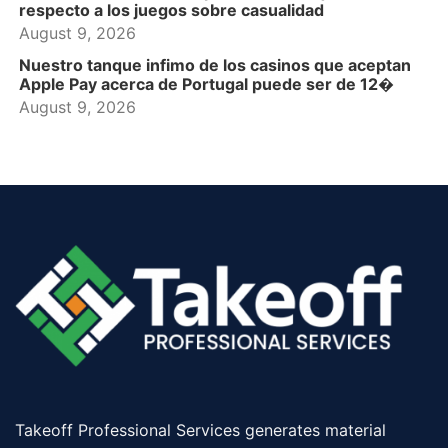
respecto a los juegos sobre casualidad
August 9, 2026
Nuestro tanque infimo de los casinos que aceptan
Apple Pay acerca de Portugal puede ser de 12�
August 9, 2026
Takeoff Professional Services generates material