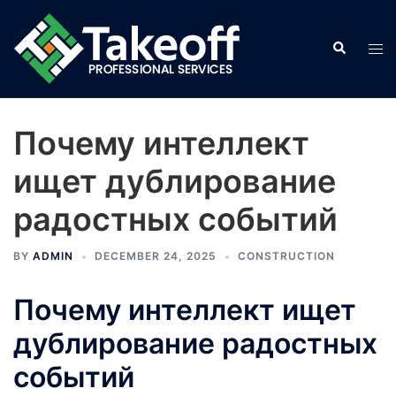
Skip
to
Search
Tog
content
men
Почему интеллект
ищет дублирование
радостных событий
BY
ADMIN
DECEMBER 24, 2025
CONSTRUCTION
Почему интеллект ищет
дублирование радостных
событий