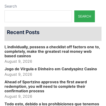
Search
SEARCH
Recent Posts
I, individually, possess a checklist off factors one to,
completely, make the greatest real money web
based casinos
August 9, 2026
Jogo de Vírgula e Dinheiro em Candyspinz Casino
August 9, 2026
Ahead of Sportzino approves the first award
redemption, you will need to complete their
confirmation process
August 9, 2026
Todo esto, debido a los prohibiciones que tenemos