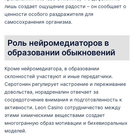
лишь создает ощущение радости – он сообщает о
ценности особого раздражителя для
самосохранения организма.
Роль нейромедиаторов в
образовании обыкновений
Кроме нейромедиатора, в образовании
склонностей участвуют и иные передатчики.
Серотонин регулирует настроение и переживание
довольства, норадреналин отвечает за
сосредоточение внимания и подготовленность к
активности. Leon Casino сотрудничество между
этими химическими веществами создает
многогранную образ мотивации и бихевиоральных
моделей.