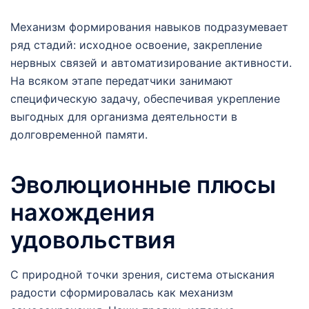
Механизм формирования навыков подразумевает
ряд стадий: исходное освоение, закрепление
нервных связей и автоматизирование активности.
На всяком этапе передатчики занимают
специфическую задачу, обеспечивая укрепление
выгодных для организма деятельности в
долговременной памяти.
Эволюционные плюсы
нахождения
удовольствия
С природной точки зрения, система отыскания
радости сформировалась как механизм