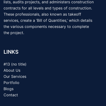
lists, audits projects, and administers construction
contracts for all levels and types of construction.
These professionals, also known as takeoff
services, create a ‘Bill of Quantities,’ which details
the various components necessary to complete
the project.
LINKS
#13 (no title)
About Us
Our Services
Portfolio
Blogs
Contact