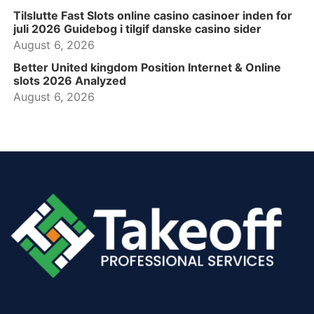
Tilslutte Fast Slots online casino casinoer inden for
juli 2026 Guidebog i tilgif danske casino sider
August 6, 2026
Better United kingdom Position Internet & Online
slots 2026 Analyzed
August 6, 2026