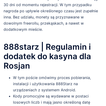
30 dni od momentu rejestracji. W tym przypadku
nagroda po upływie określonego czasu jest zupełnie
inna.
Bez udziału, monety są przyznawane w
dowolnym freerollu, przekąskach, a nawet w
dodatkowym mieście.
888starz | Regulamin i
dodatek do kasyna dla
Rosjan
W tym poście omówimy proces pobierania,
instalacji i użytkowania 888Starz na
urządzeniach z systemem Android.
Kody promocyjne są wydawane w postaci
losowych liczb i mają jasno określoną datę