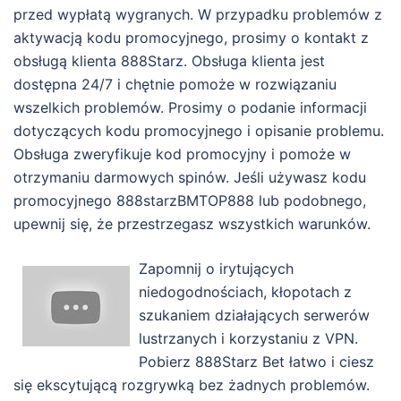
przed wypłatą wygranych. W przypadku problemów z
aktywacją kodu promocyjnego, prosimy o kontakt z
obsługą klienta 888Starz. Obsługa klienta jest
dostępna 24/7 i chętnie pomoże w rozwiązaniu
wszelkich problemów. Prosimy o podanie informacji
dotyczących kodu promocyjnego i opisanie problemu.
Obsługa zweryfikuje kod promocyjny i pomoże w
otrzymaniu darmowych spinów. Jeśli używasz kodu
promocyjnego 888starzBMTOP888 lub podobnego,
upewnij się, że przestrzegasz wszystkich warunków.
Zapomnij o irytujących
niedogodnościach, kłopotach z
szukaniem działających serwerów
lustrzanych i korzystaniu z VPN.
Pobierz 888Starz Bet łatwo i ciesz
się ekscytującą rozgrywką bez żadnych problemów.