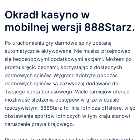
Okradł kasyno w
mobilnej wersji 888Starz.
Po uruchomieniu gry darmowe spiny zostaną
automatycznie aktywowane. Nie musisz przejmować
się bezosobowymi dodatkowymi akcjami. Możesz po
prostu kręcić bębnami, korzystając z dostępnych
darmowych spinów. Wygrane zdobyte podczas
darmowych spinów są zazwyczaj dodawane do
Twojego konta bonusowego. Wiele turniejów oferuje
możliwość śledzenia postępów w grze w czasie
rzeczywistym. 888Starz to linia lotnicza offshore, więc
obstawianie sportów lotniczych w tym kraju stanowi
naruszenie prawa krajowego.
Poza tym, że publikowane są tam tylko aktualne kody,