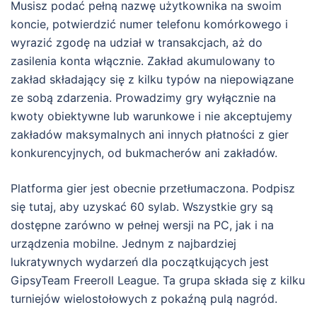
Musisz podać pełną nazwę użytkownika na swoim
koncie, potwierdzić numer telefonu komórkowego i
wyrazić zgodę na udział w transakcjach, aż do
zasilenia konta włącznie. Zakład akumulowany to
zakład składający się z kilku typów na niepowiązane
ze sobą zdarzenia. Prowadzimy gry wyłącznie na
kwoty obiektywne lub warunkowe i nie akceptujemy
zakładów maksymalnych ani innych płatności z gier
konkurencyjnych, od bukmacherów ani zakładów.
Platforma gier jest obecnie przetłumaczona. Podpisz
się tutaj, aby uzyskać 60 sylab. Wszystkie gry są
dostępne zarówno w pełnej wersji na PC, jak i na
urządzenia mobilne. Jednym z najbardziej
lukratywnych wydarzeń dla początkujących jest
GipsyTeam Freeroll League. Ta grupa składa się z kilku
turniejów wielostołowych z pokaźną pulą nagród.