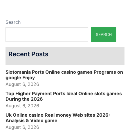
Search
SEARCH
Recent Posts
Slotomania Ports Online casino games Programs on
google Enjoy
August 6, 2026
Top Higher Payment Ports Ideal Online slots games
During the 2026
August 6, 2026
Uk Online casino Real money Web sites 2026:
Analysis & Video game
August 6, 2026