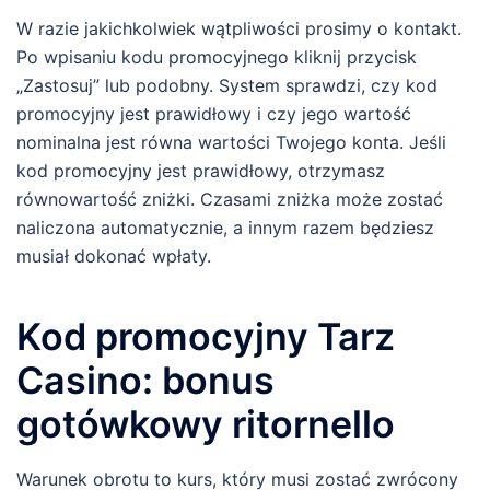
W razie jakichkolwiek wątpliwości prosimy o kontakt.
Po wpisaniu kodu promocyjnego kliknij przycisk
„Zastosuj” lub podobny. System sprawdzi, czy kod
promocyjny jest prawidłowy i czy jego wartość
nominalna jest równa wartości Twojego konta. Jeśli
kod promocyjny jest prawidłowy, otrzymasz
równowartość zniżki. Czasami zniżka może zostać
naliczona automatycznie, a innym razem będziesz
musiał dokonać wpłaty.
Kod promocyjny Tarz
Casino: bonus
gotówkowy ritornello
Warunek obrotu to kurs, który musi zostać zwrócony