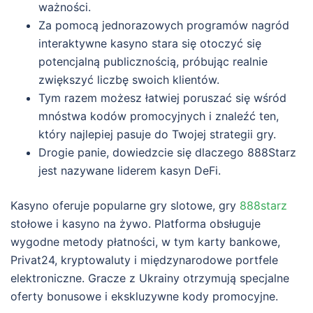
ważności.
Za pomocą jednorazowych programów nagród
interaktywne kasyno stara się otoczyć się
potencjalną publicznością, próbując realnie
zwiększyć liczbę swoich klientów.
Tym razem możesz łatwiej poruszać się wśród
mnóstwa kodów promocyjnych i znaleźć ten,
który najlepiej pasuje do Twojej strategii gry.
Drogie panie, dowiedzcie się dlaczego 888Starz
jest nazywane liderem kasyn DeFi.
Kasyno oferuje popularne gry slotowe, gry
888starz
stołowe i kasyno na żywo. Platforma obsługuje
wygodne metody płatności, w tym karty bankowe,
Privat24, kryptowaluty i międzynarodowe portfele
elektroniczne. Gracze z Ukrainy otrzymują specjalne
oferty bonusowe i ekskluzywne kody promocyjne.