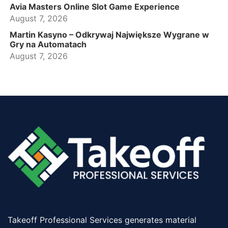
Avia Masters Online Slot Game Experience
August 7, 2026
Martin Kasyno – Odkrywaj Największe Wygrane w
Gry na Automatach
August 7, 2026
Takeoff Professional Services generates material