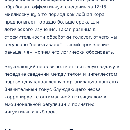
обработать аффективную сведения за 12-15
миллисекунд, в то период как лобная кора
предполагает гораздо больше срока для
логического изучения. Такая разница в
стремительности обработки толкует, отчего мы
регулярно “переживаем” точный проявление
раньше, чем можем его логически обосновать.
Блуждающий нерв выполняет основную задачу в
передаче сведений между телом и интеллектом,
образуя двунаправленную организацию контакта.
Значительный тонус блуждающего нерва
коррелирует с оптимальной потенциалом к
эмоциональной регуляции и принятию
интуитивных выборов.