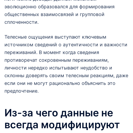
эволюционно образовался для формирования
общественных взаимосвязей и групповой
сплоченности.
Телесные ощущения выступают ключевым
источником сведений о аутентичности и важности
переживаний. В момент когда сведения
противоречат сокровенным переживаниям,
личности нередко испытывают неудобство и
склонны доверять своим телесным реакциям, даже
если они не могут рационально объяснить это
предпочтение.
Из-за чего данные не
всегда модифицируют