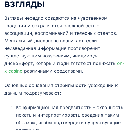
взгляды
Взгляды нередко создаются на чувственном
градации и сохраняются сложной сетью
ассоциаций, воспоминаний и телесных ответов.
Ментальный диссонанс возникает, если
неизведанная информация противоречит
существующим воззрениям, инициируя
дискомфорт, который люди тяготеют понижать
on-
x casino
различными средствами.
Основные основания стабильности убеждений к
данным подразумевают:
Конфирмационная предвзятость – склонность
искать и интерпретировать сведения таким
образом, чтобы подтвердить существующие