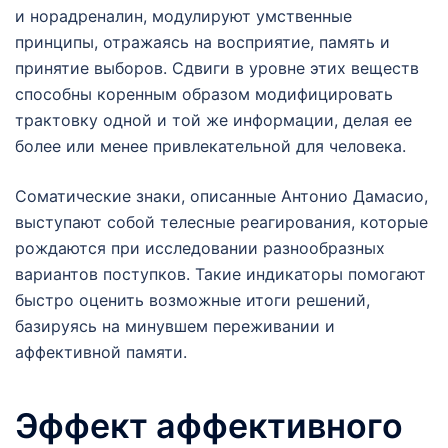
и норадреналин, модулируют умственные
принципы, отражаясь на восприятие, память и
принятие выборов. Сдвиги в уровне этих веществ
способны коренным образом модифицировать
трактовку одной и той же информации, делая ее
более или менее привлекательной для человека.
Соматические знаки, описанные Антонио Дамасио,
выступают собой телесные реагирования, которые
рождаются при исследовании разнообразных
вариантов поступков. Такие индикаторы помогают
быстро оценить возможные итоги решений,
базируясь на минувшем переживании и
аффективной памяти.
Эффект аффективного