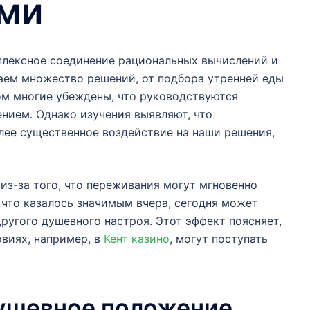
ми
плексное соединение рациональных вычислений и
аем множество решений, от подбора утренней еды
ом многие убеждены, что руководствуются
ием. Однако изучения выявляют, что
лее существенное воздействие на наши решения,
з-за того, что переживания могут мгновенно
 что казалось значимым вчера, сегодня может
ругого душевного настроя. Этот эффект поясняет,
овиях, например, в
Кент казино
, могут поступать
душевное положение