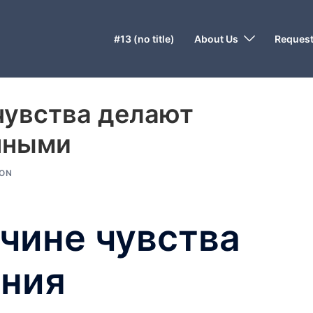
#13 (no title)
About Us
Request
чувства делают
нными
ON
чине чувства
ния