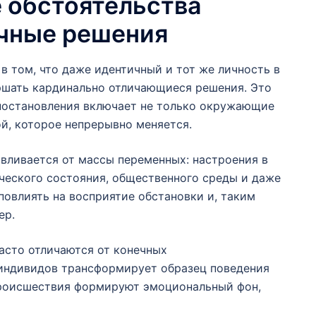
 обстоятельства
чные решения
в том, что даже идентичный и тот же личность в
ршать кардинально отличающиеся решения. Это
 постановления включает не только окружающие
ой, которое непрерывно меняется.
вливается от массы переменных: настроения в
ческого состояния, общественного среды и даже
повлиять на восприятие обстановки и, таким
ер.
асто отличаются от конечных
 индивидов трансформирует образец поведения
роисшествия формируют эмоциональный фон,