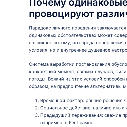
Почему одинаковые
провоцируют разли
Парадокс личного поведения заключается 
одинаковых обстоятельствах может сове
возникает потому, что среда совершения
условия, но и внутреннее душевное настр
Система выработки постановления обусло
конкретный момент, свежих случаев, физи
погоды. Всякий из этих условий способен 
образом, на предпочтение альтернативы м
Временной фактор: ранние решения ч
Социальное действие: наличие иных
Предыдущий переживания: свежие п
например, в Kent casino