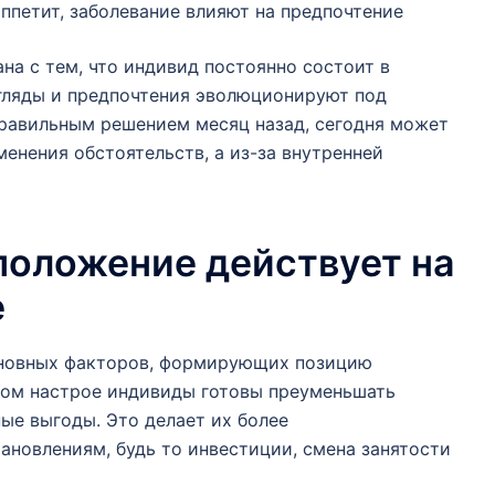
ппетит, заболевание влияют на предпочтение
на с тем, что индивид постоянно состоит в
згляды и предпочтения эволюционируют под
правильным решением месяц назад, сегодня может
менения обстоятельств, а из-за внутренней
положение действует на
е
сновных факторов, формирующих позицию
ном настрое индивиды готовы преуменьшать
ые выгоды. Это делает их более
новлениям, будь то инвестиции, смена занятости