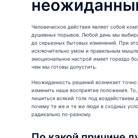
неожиданны
Человеческое действия являет собой ком
душевных порывов. Любой день мы выбир
до серьезных бытовых изменений. При эт
исключительно умом и правильным мышлен
эмоциональное настрой имеет гораздо бо
чем мы готовы допустить.
Неожиданность решений возникает точно и
изменить наше восприятие положения. То,
лишиться всякий толк под воздействием д
почему те же и те же люди в сходных усл
радикально по-разному.
По какой причине 