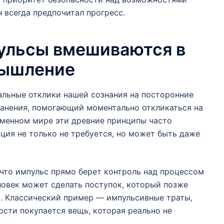
 всегда предпочитал прогресс.
ульсы вмешиваются в
мышление
льные отклики нашей сознания на посторонние
ранения, помогающий моментально откликаться на
еменном мире эти древние принципы часто
кция не только не требуется, но может быть даже
, что импульс прямо берет контроль над процессом
ловек может сделать поступок, который позже
м. Классический пример — импульсивные траты,
ости покупается вещь, которая реально не