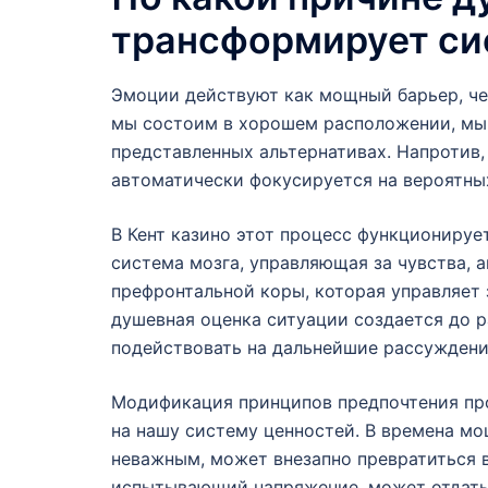
трансформирует си
Эмоции действуют как мощный барьер, че
мы состоим в хорошем расположении, мы 
представленных альтернативах. Напротив,
автоматически фокусируется на вероятны
В Кент казино этот процесс функционируе
система мозга, управляющая за чувства, 
префронтальной коры, которая управляет 
душевная оценка ситуации создается до 
подействовать на дальнейшие рассуждени
Модификация принципов предпочтения про
на нашу систему ценностей. В времена м
неважным, может внезапно превратиться 
испытывающий напряжение, может отдать