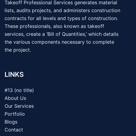
Takeoff Professional Services generates material
lists, audits projects, and administers construction
contracts for all levels and types of construction.
These professionals, also known as takeoff
services, create a ‘Bill of Quantities,’ which details
the various components necessary to complete
the project.
LINKS
#13 (no title)
About Us
Our Services
Portfolio
Blogs
Contact