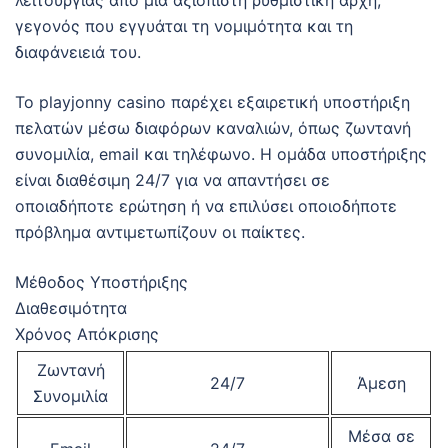
λειτουργίας από μια αξιόπιστη ρυθμιστική αρχή,
γεγονός που εγγυάται τη νομιμότητα και τη
διαφάνειειά του.
Το playjonny casino παρέχει εξαιρετική υποστήριξη
πελατών μέσω διαφόρων καναλιών, όπως ζωντανή
συνομιλία, email και τηλέφωνο. Η ομάδα υποστήριξης
είναι διαθέσιμη 24/7 για να απαντήσει σε
οποιαδήποτε ερώτηση ή να επιλύσει οποιοδήποτε
πρόβλημα αντιμετωπίζουν οι παίκτες.
Μέθοδος Υποστήριξης
Διαθεσιμότητα
Χρόνος Απόκρισης
Ζωντανή
24/7
Άμεση
Συνομιλία
Μέσα σε