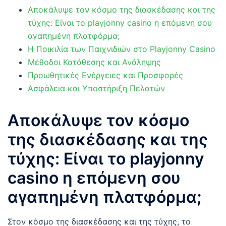
Αποκάλυψε τον κόσμο της διασκέδασης και της
τύχης: Είναι το playjonny casino η επόμενη σου
αγαπημένη πλατφόρμα;
Η Ποικιλία των Παιχνιδιών στο Playjonny Casino
Μέθοδοι Κατάθεσης και Ανάληψης
Προωθητικές Ενέργειες και Προσφορές
Ασφάλεια και Υποστήριξη Πελατών
Αποκάλυψε τον κόσμο
της διασκέδασης και της
τύχης: Είναι το playjonny
casino η επόμενη σου
αγαπημένη πλατφόρμα;
Στον κόσμο της διασκέδασης και της τύχης, το