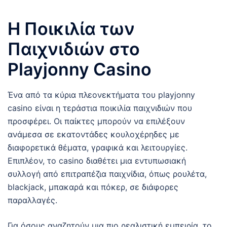
Η Ποικιλία των
Παιχνιδιών στο
Playjonny Casino
Ένα από τα κύρια πλεονεκτήματα του playjonny
casino είναι η τεράστια ποικιλία παιχνιδιών που
προσφέρει. Οι παίκτες μπορούν να επιλέξουν
ανάμεσα σε εκατοντάδες κουλοχέρηδες με
διαφορετικά θέματα, γραφικά και λειτουργίες.
Επιπλέον, το casino διαθέτει μια εντυπωσιακή
συλλογή από επιτραπέζια παιχνίδια, όπως ρουλέτα,
blackjack, μπακαρά και πόκερ, σε διάφορες
παραλλαγές.
Για όσους αναζητούν μια πιο ρεαλιστική εμπειρία, το