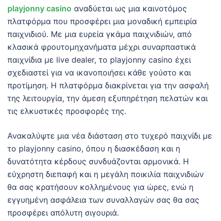
playjonny casino
αναδύεται ως μια καινοτόμος
πλατφόρμα που προσφέρει μια μοναδική εμπειρία
παιχνιδιού. Με μια ευρεία γκάμα παιχνιδιών, από
κλασικά φρουτομηχανήματα μέχρι συναρπαστικά
παιχνίδια με live dealer, το playjonny casino έχει
σχεδιαστεί για να ικανοποιήσει κάθε γούστο και
προτίμηση. Η πλατφόρμα διακρίνεται για την ασφαλή
της λειτουργία, την άμεση εξυπηρέτηση πελατών και
τις ελκυστικές προσφορές της.
Ανακαλύψτε μια νέα διάσταση στο τυχερό παιχνίδι με
το playjonny casino, όπου η διασκέδαση και η
δυνατότητα κέρδους συνδυάζονται αρμονικά. Η
εύχρηστη διεπαφή και η μεγάλη ποικιλία παιχνιδιών
θα σας κρατήσουν κολλημένους για ώρες, ενώ η
εγγυημένη ασφάλεια των συναλλαγών σας θα σας
προσφέρει απόλυτη σιγουριά.