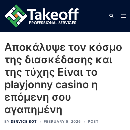
Skip
to
Search
Tog
content
men
Αποκάλυψε τον κόσμο
της διασκέδασης και
της τύχης Είναι το
playjonny casino η
επόμενη σου
αγαπημένη
BY
SERVICE BOT
FEBRUARY 5, 2026
POST