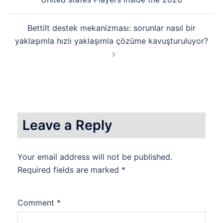
navigation
Bettilt destek mekanizması: sorunlar nasıl bir
yaklaşımla hızlı yaklaşımla çözüme kavuşturuluyor?
Leave a Reply
Your email address will not be published.
Required fields are marked
*
Comment
*