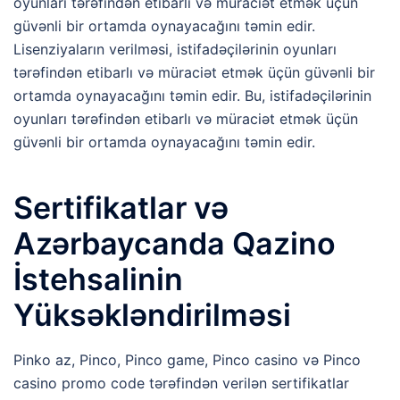
oyunları tərəfindən etibarlı və müraciət etmək üçün
güvənli bir ortamda oynayacağını təmin edir.
Lisenziyaların verilməsi, istifadəçilərinin oyunları
tərəfindən etibarlı və müraciət etmək üçün güvənli bir
ortamda oynayacağını təmin edir. Bu, istifadəçilərinin
oyunları tərəfindən etibarlı və müraciət etmək üçün
güvənli bir ortamda oynayacağını təmin edir.
Sertifikatlar və
Azərbaycanda Qazino
İstehsalinin
Yüksəkləndirilməsi
Pinko az, Pinco, Pinco game, Pinco casino və Pinco
casino promo code tərəfindən verilən sertifikatlar