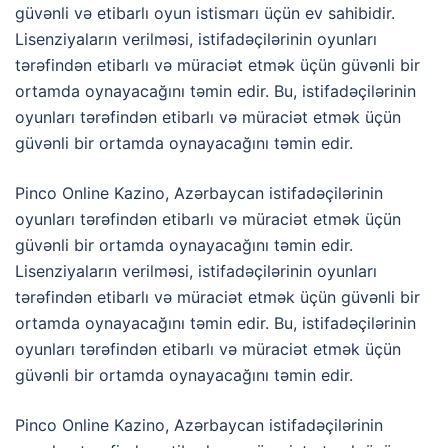
güvənli və etibarlı oyun istismarı üçün ev sahibidir.
Lisenziyaların verilməsi, istifadəçilərinin oyunları
tərəfindən etibarlı və müraciət etmək üçün güvənli bir
ortamda oynayacağını təmin edir. Bu, istifadəçilərinin
oyunları tərəfindən etibarlı və müraciət etmək üçün
güvənli bir ortamda oynayacağını təmin edir.
Pinco Online Kazino, Azərbaycan istifadəçilərinin
oyunları tərəfindən etibarlı və müraciət etmək üçün
güvənli bir ortamda oynayacağını təmin edir.
Lisenziyaların verilməsi, istifadəçilərinin oyunları
tərəfindən etibarlı və müraciət etmək üçün güvənli bir
ortamda oynayacağını təmin edir. Bu, istifadəçilərinin
oyunları tərəfindən etibarlı və müraciət etmək üçün
güvənli bir ortamda oynayacağını təmin edir.
Pinco Online Kazino, Azərbaycan istifadəçilərinin