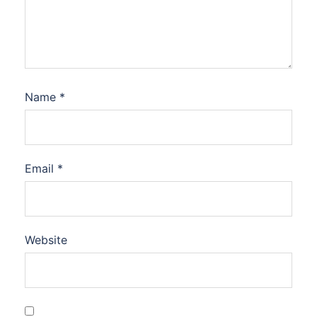
Name
*
Email
*
Website