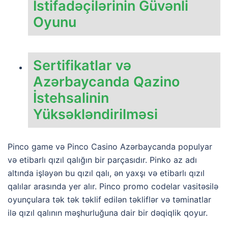
İstifadəçilərinin Güvənli
Oyunu
Sertifikatlar və
Azərbaycanda Qazino
İstehsalinin
Yüksəkləndirilməsi
Pinco game və Pinco Casino Azərbaycanda populyar
və etibarlı qızıl qalığın bir parçasıdır. Pinko az adı
altında işləyən bu qızıl qalı, ən yaxşı və etibarlı qızıl
qalılar arasında yer alır. Pinco promo codelar vasitəsilə
oyunçulara tək tək təklif edilən təkliflər və təminatlar
ilə qızıl qalının məşhurluğuna dair bir dəqiqlik qoyur.