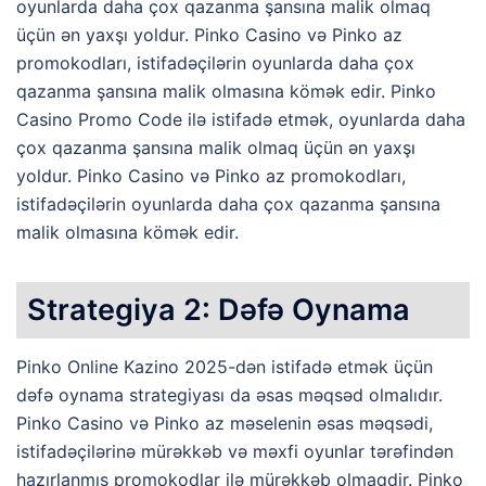
oyunlarda daha çox qazanma şansına malik olmaq
üçün ən yaxşı yoldur. Pinko Casino və Pinko az
promokodları, istifadəçilərin oyunlarda daha çox
qazanma şansına malik olmasına kömək edir. Pinko
Casino Promo Code ilə istifadə etmək, oyunlarda daha
çox qazanma şansına malik olmaq üçün ən yaxşı
yoldur. Pinko Casino və Pinko az promokodları,
istifadəçilərin oyunlarda daha çox qazanma şansına
malik olmasına kömək edir.
Strategiya 2: Dəfə Oynama
Pinko Online Kazino 2025-dən istifadə etmək üçün
dəfə oynama strategiyası da əsas məqsəd olmalıdır.
Pinko Casino və Pinko az məselenin əsas məqsədi,
istifadəçilərinə mürəkkəb və məxfi oyunlar tərəfindən
hazırlanmış promokodlar ilə mürəkkəb olmaqdir. Pinko