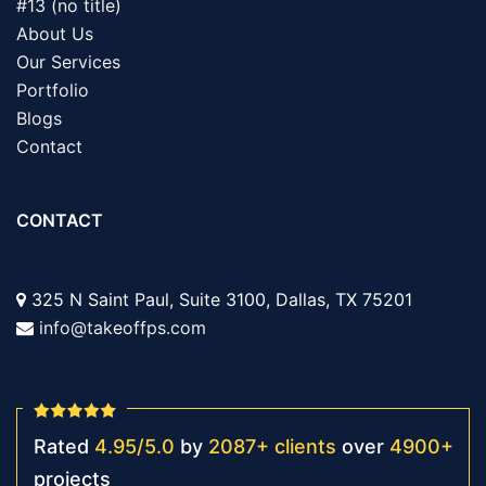
#13 (no title)
About Us
Our Services
Portfolio
Blogs
Contact
CONTACT
325 N Saint Paul, Suite 3100, Dallas, TX 75201
info@takeoffps.com
Rated
4.95
/
5.0
by
2087
+
clients
over
4900
+
projects