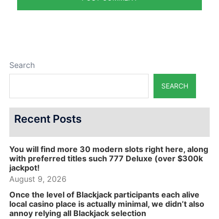
Search
SEARCH
Recent Posts
You will find more 30 modern slots right here, along
with preferred titles such 777 Deluxe (over $300k
jackpot!
August 9, 2026
Once the level of Blackjack participants each alive
local casino place is actually minimal, we didn’t also
annoy relying all Blackjack selection