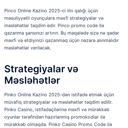
Pinco Online Kazino 2025-ci ilin qalığı üçün
məsuliyyətli oyunçulara məxfi strategiyalar və
məsləhətlər təqdim edir. Pinco promo code ilə
qazanma şansınızı artırın. Bu məqalədə sizə nə qədər
məxfi və etdiyinizi qazanmaq üçün nəzərə alınmalıdır
məsləhətlər veriləcək.
Strategiyalar və
Məsləhətlər
Pinko Online Kazino 2025-dən istifadə etmək üçün
müvafiq strategiyalar və məsləhətlər təqdim edilir.
Pinko Casino, istifadəçilərinə məxfi və mürəkkəb
oyunlar tərəfindən hazırlanmış promokodlar ilə
mürəkkəb olmaqda. Pinko Casino Promo Code ilə