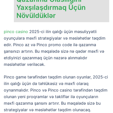
Yaxşılaşdırmaq Üçün
Növüldüklər
pinco casino
2025-ci ilin qalığı üçün məsuliyyətli
oyunçulara məxfi strategiyalar və məsləhətlər təqdim
edir. Pinco az və Pinco promo code ilə qazanma
şansınızı artırın. Bu məqalədə sizə nə qədər məxfi və
etdiyinizi qazanmaq üçün nəzərə alınmalıdır
məsləhətlər veriləcək.
Pinco game tərəfindən təqdim olunan oyunlar, 2025-ci
ilin qalığı üçün də təhlükəsiz və məxfi olaraq
oynanmalıdır. Pinco və Pinco casino tərəfindən təqdim
olunan yeni proqramlar və təkliflər ilə oyunçuların
məxfi qazanma şansını artırır. Bu məqalədə sizə bu
strategiyalar və məsləhətlər təqdim olunacaq.