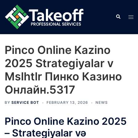
Skip
to
Search
Tog
content
men
Pinco Online Kazino
2025 Strategiyalar v
Mslhtlr Пинко Казино
Онлайн.5317
BY
SERVICE BOT
FEBRUARY 13, 2026
NEWS
Pinco Online Kazino 2025
– Strategiyalar və