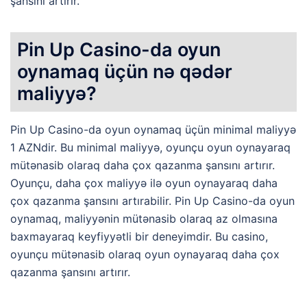
şansını artırır.
Pin Up Casino-da oyun
oynamaq üçün nə qədər
maliyyə?
Pin Up Casino-da oyun oynamaq üçün minimal maliyyə
1 AZNdir. Bu minimal maliyyə, oyunçu oyun oynayaraq
mütənasib olaraq daha çox qazanma şansını artırır.
Oyunçu, daha çox maliyyə ilə oyun oynayaraq daha
çox qazanma şansını artırabilir. Pin Up Casino-da oyun
oynamaq, maliyyənin mütənasib olaraq az olmasına
baxmayaraq keyfiyyətli bir deneyimdir. Bu casino,
oyunçu mütənasib olaraq oyun oynayaraq daha çox
qazanma şansını artırır.