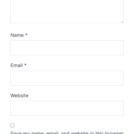
Name
*
Email
*
Website
Save my name, email, and website in this browser