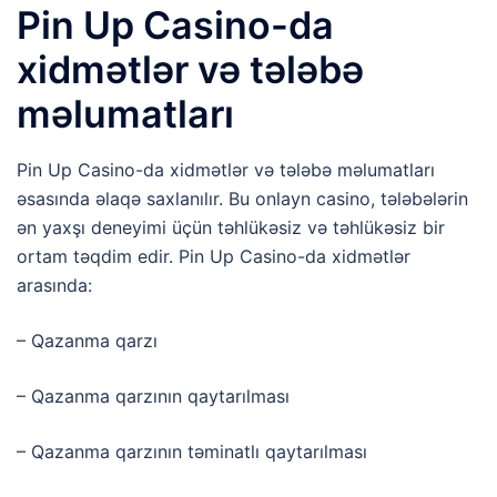
Pin Up Casino-da
xidmətlər və tələbə
məlumatları
Pin Up Casino-da xidmətlər və tələbə məlumatları
əsasında əlaqə saxlanılır. Bu onlayn casino, tələbələrin
ən yaxşı deneyimi üçün təhlükəsiz və təhlükəsiz bir
ortam təqdim edir. Pin Up Casino-da xidmətlər
arasında:
– Qazanma qarzı
– Qazanma qarzının qaytarılması
– Qazanma qarzının təminatlı qaytarılması