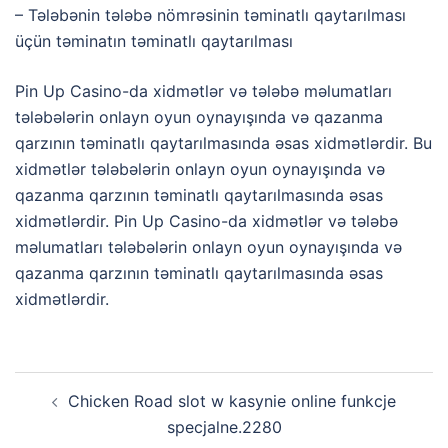
– Tələbənin tələbə nömrəsinin təminatlı qaytarılması
üçün təminatın təminatlı qaytarılması
Pin Up Casino-da xidmətlər və tələbə məlumatları
tələbələrin onlayn oyun oynayışında və qazanma
qarzının təminatlı qaytarılmasında əsas xidmətlərdir. Bu
xidmətlər tələbələrin onlayn oyun oynayışında və
qazanma qarzının təminatlı qaytarılmasında əsas
xidmətlərdir. Pin Up Casino-da xidmətlər və tələbə
məlumatları tələbələrin onlayn oyun oynayışında və
qazanma qarzının təminatlı qaytarılmasında əsas
xidmətlərdir.
Post
Chicken Road slot w kasynie online funkcje
navigation
specjalne.2280