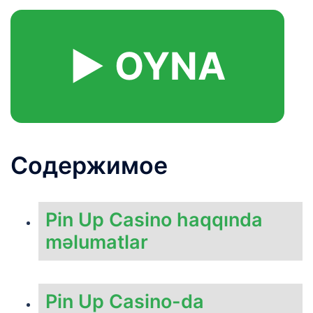
▶️ OYNA
Содержимое
Pin Up Casino haqqında
məlumatlar
Pin Up Casino-da