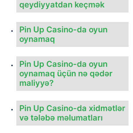
qeydiyyatdan keçmək
Pin Up Casino-da oyun
oynamaq
Pin Up Casino-da oyun
oynamaq üçün nə qədər
maliyyə?
Pin Up Casino-da xidmətlər
və tələbə məlumatları