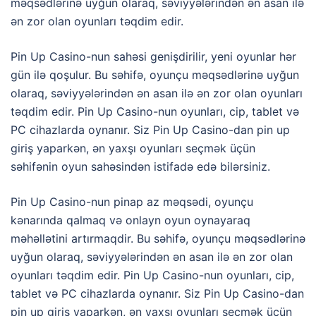
məqsədlərinə uyğun olaraq, səviyyələrindən ən asan ilə
ən zor olan oyunları təqdim edir.
Pin Up Casino-nun sahəsi genişdirilir, yeni oyunlar hər
gün ilə qoşulur. Bu səhifə, oyunçu məqsədlərinə uyğun
olaraq, səviyyələrindən ən asan ilə ən zor olan oyunları
təqdim edir. Pin Up Casino-nun oyunları, cip, tablet və
PC cihazlarda oynanır. Siz Pin Up Casino-dan pin up
giriş yaparkən, ən yaxşı oyunları seçmək üçün
səhifənin oyun sahəsindən istifadə edə bilərsiniz.
Pin Up Casino-nun pinap az məqsədi, oyunçu
kənarında qalmaq və onlayn oyun oynayaraq
məhəllətini artırmaqdir. Bu səhifə, oyunçu məqsədlərinə
uyğun olaraq, səviyyələrindən ən asan ilə ən zor olan
oyunları təqdim edir. Pin Up Casino-nun oyunları, cip,
tablet və PC cihazlarda oynanır. Siz Pin Up Casino-dan
pin up giriş yaparkən, ən yaxşı oyunları seçmək üçün