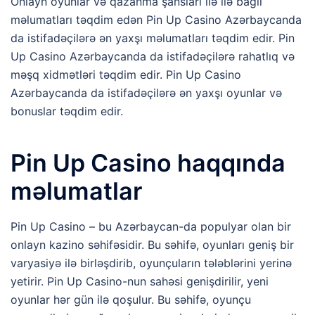
Onlayn oyunlar və qazanma şansları ilə ilə bağlı
məlumatları təqdim edən Pin Up Casino Azərbaycanda
da istifadəçilərə ən yaxşı məlumatları təqdim edir. Pin
Up Casino Azərbaycanda da istifadəçilərə rahatlıq və
məşq xidmətləri təqdim edir. Pin Up Casino
Azərbaycanda da istifadəçilərə ən yaxşı oyunlar və
bonuslar təqdim edir.
Pin Up Casino haqqında
məlumatlar
Pin Up Casino – bu Azərbaycan-da populyar olan bir
onlayn kazino səhifəsidir. Bu səhifə, oyunları geniş bir
varyasiyə ilə birləşdirib, oyunçuların tələblərini yerinə
yetirir. Pin Up Casino-nun sahəsi genişdirilir, yeni
oyunlar hər gün ilə qoşulur. Bu səhifə, oyunçu