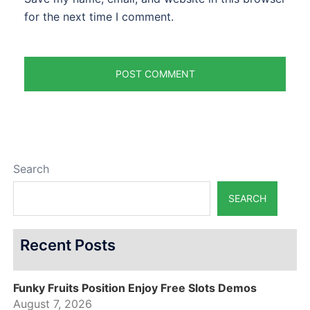
for the next time I comment.
Search
SEARCH
Recent Posts
Funky Fruits Position Enjoy Free Slots Demos
August 7, 2026