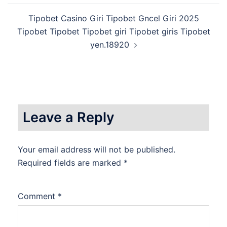
Tipobet Casino Giri Tipobet Gncel Giri 2025
Tipobet Tipobet Tipobet giri Tipobet giris Tipobet
yen.18920
Leave a Reply
Your email address will not be published.
Required fields are marked
*
Comment
*