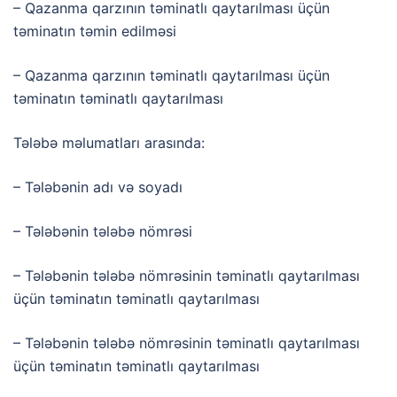
– Qazanma qarzının təminatlı qaytarılması üçün
təminatın təmin edilməsi
– Qazanma qarzının təminatlı qaytarılması üçün
təminatın təminatlı qaytarılması
Tələbə məlumatları arasında:
– Tələbənin adı və soyadı
– Tələbənin tələbə nömrəsi
– Tələbənin tələbə nömrəsinin təminatlı qaytarılması
üçün təminatın təminatlı qaytarılması
– Tələbənin tələbə nömrəsinin təminatlı qaytarılması
üçün təminatın təminatlı qaytarılması