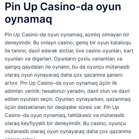
Pin Up Casino-da oyun
oynamaq
Pin Up Casino-da oyun oynamaq, azınlıq olmayan bir
deneyimdir. Bu onlayn casino, geniş bir oyun kataloqu
ilə tanınır, daxil edərək slotlar, live casino oyunları, kart
oyunları və digərləri. Oyunların çoxlu variantları və
qarışıq qaydaları ilə oynanır, bu da oyunçu mütənasib
olaraq oyun oynayaraq daha çox qazanma şansını
artırır. Pin Up Casino-da oyun oynamaq üçün ilk
adımları veririk: hesabınızı yaradın, daxil olun və daxil
edilən oyunları seçin. Oyunları oynayarken, qazanmaq
üçün dəstəklənən bir dəqiqələr süresi var. Pin Up
Casino-da oyun oynamaq, təhlükəsiz və mütənasib
olaraq keyfiyyətli bir deneyimdir. Bu casino, oyunçu
mütənasib olaraq oyun oynayaraq daha çox qazanma