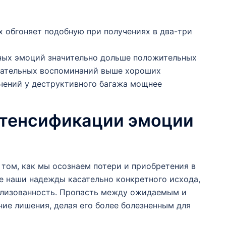
х обгоняет подобную при получениях в два-три
ных эмоций значительно дольше положительных
цательных воспоминаний выше хороших
чений у деструктивного багажа мощнее
нтенсификации эмоции
том, как мы осознаем потери и приобретения в
ее наши надежды касательно конкретного исхода,
ализованность. Пропасть между ожидаемым и
е лишения, делая его более болезненным для