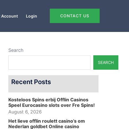
CONTACT US
 Account
Login
Search
SEARCH
Recent Posts
Kosteloos Spins erbij Offlin Casinos
Speel Eurocasino slots over Fre Spins!
August 6, 2026
Het lieve offlin roulett casino’s om
Nederlan goldbet Online casino