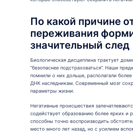
По какой причине 
переживания форми
значительный след
Биологическая дисциплина трактует дом
“безопаснее подстраховаться”. Наши пред
помнили о них дольше, располагали более
ДНК наследникам. Современный мозг сохр
параметры жизни.
Негативные происшествия запечатлеваютс
содействует образованию более ярких и 
способны точно воспроизводить обстояте
место много лет назад, но с усилием вс