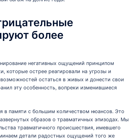
отрицательные
руют более
инирование негативных ощущений принципом
ки, которые острее реагировали на угрозы и
 возможностей остаться в живых и донести свои
анил эту особенность, вопреки изменившиеся
я в памяти с большим количеством нюансов. Это
развернутых образов о травматичных эпизодах. Мы
льства травматичного происшествия, имевшего
поминаем детали радостных ощущений того же