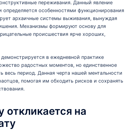
конструктивные переживания. Данный явление
 и определяется особенностями функционирования
ирует архаичные системы выживания, вынуждая
 лишения. Механизмы формируют основу для
трицательные происшествия ярче хороших,
 демонстрируется в ежедневной практике
ножество радостных моментов, но единственное
ь весь период. Данная черта нашей ментальности
аотцов, помогая им обходить рисков и сохранять
ствования.
у откликается на
ату