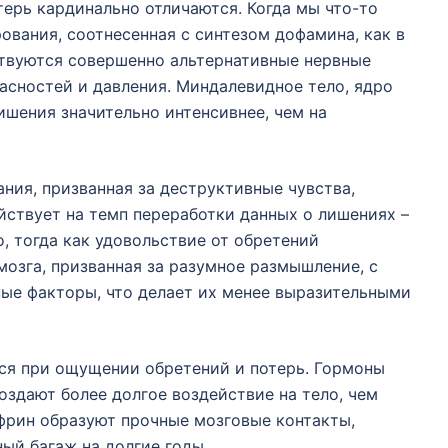
ерь кардинально отличаются. Когда мы что-то
ования, соотнесенная с синтезом дофамина, как в
ствуются совершенно альтернативные нервные
асностей и давления. Миндалевидное тело, ядро
ишения значительно интенсивнее, чем на
ания, призванная за деструктивные чувства,
йствует на темп переработки данных о лишениях –
, тогда как удовольствие от обретений
мозга, призванная за разумное размышление, с
ные факторы, что делает их менее выразительными
ся при ощущении обретений и потерь. Гормоны
оздают более долгое воздействие на тело, чем
ефрин образуют прочные мозговые контакты,
ый багаж на долгие годы.