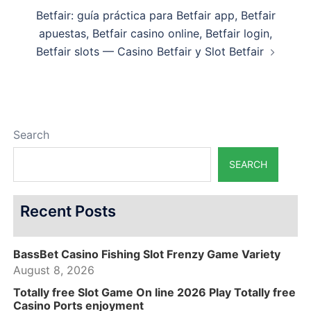
Betfair: guía práctica para Betfair app, Betfair
apuestas, Betfair casino online, Betfair login,
Betfair slots — Casino Betfair y Slot Betfair
Search
SEARCH
Recent Posts
BassBet Casino Fishing Slot Frenzy Game Variety
August 8, 2026
Totally free Slot Game On line 2026 Play Totally free
Casino Ports enjoyment