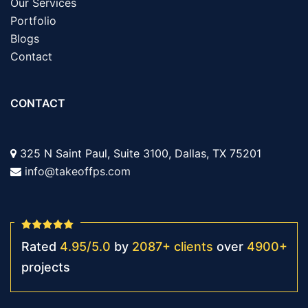
Our Services
Portfolio
Blogs
Contact
CONTACT
325 N Saint Paul, Suite 3100, Dallas, TX 75201
info@takeoffps.com
Rated
4.95
/
5.0
by
2087
+
clients
over
4900
+
projects