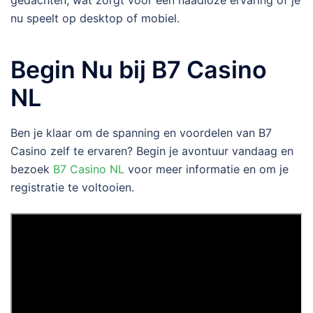
gedachten, wat zorgt voor een naadloze ervaring of je
nu speelt op desktop of mobiel.
Begin Nu bij B7 Casino
NL
Ben je klaar om de spanning en voordelen van B7
Casino zelf te ervaren? Begin je avontuur vandaag en
bezoek
B7 Casino NL
voor meer informatie en om je
registratie te voltooien.