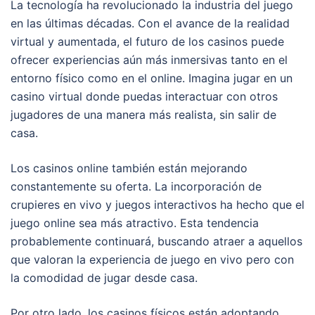
La tecnología ha revolucionado la industria del juego
en las últimas décadas. Con el avance de la realidad
virtual y aumentada, el futuro de los casinos puede
ofrecer experiencias aún más inmersivas tanto en el
entorno físico como en el online. Imagina jugar en un
casino virtual donde puedas interactuar con otros
jugadores de una manera más realista, sin salir de
casa.
Los casinos online también están mejorando
constantemente su oferta. La incorporación de
crupieres en vivo y juegos interactivos ha hecho que el
juego online sea más atractivo. Esta tendencia
probablemente continuará, buscando atraer a aquellos
que valoran la experiencia de juego en vivo pero con
la comodidad de jugar desde casa.
Por otro lado, los casinos físicos están adoptando