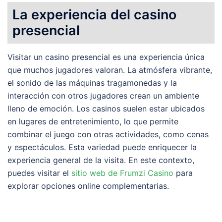
La experiencia del casino
presencial
Visitar un casino presencial es una experiencia única
que muchos jugadores valoran. La atmósfera vibrante,
el sonido de las máquinas tragamonedas y la
interacción con otros jugadores crean un ambiente
lleno de emoción. Los casinos suelen estar ubicados
en lugares de entretenimiento, lo que permite
combinar el juego con otras actividades, como cenas
y espectáculos. Esta variedad puede enriquecer la
experiencia general de la visita. En este contexto,
puedes visitar el
sitio web de Frumzi Casino
para
explorar opciones online complementarias.