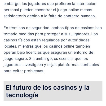
embargo, los jugadores que prefieren la interacción
personal pueden encontrar el juego online menos
satisfactorio debido a la falta de contacto humano.
En términos de seguridad, ambos tipos de casinos han
tomado medidas para proteger a sus jugadores. Los
casinos físicos están regulados por autoridades
locales, mientras que los casinos online también
operan bajo licencias que aseguran un entorno de
juego seguro. Sin embargo, es esencial que los
jugadores investiguen y elijan plataformas confiables
para evitar problemas.
El futuro de los casinos y la
tecnología