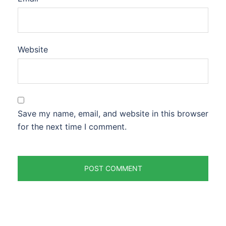
Website
Save my name, email, and website in this browser
for the next time I comment.