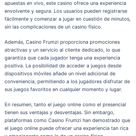
apuestas en vivo, este casino ofrece una experiencia
envolvente y segura. Los usuarios pueden registrarse
fácilmente y comenzar a jugar en cuestión de minutos,
sin las complicaciones de un casino físico.
Además, Casino Frumzi proporciona promociones
atractivas y un servicio al cliente dedicado, lo que
garantiza que cada jugador tenga una experiencia
positiva. La posibilidad de acceder a juegos desde
dispositivos móviles añade un nivel adicional de
conveniencia, permitiendo a los jugadores disfrutar de
sus juegos favoritos en cualquier momento y lugar.
En resumen, tanto el juego online como el presencial
tienen sus ventajas y desventajas. Sin embargo,
plataformas como Casino Frumzi han demostrado que
el juego online puede ofrecer una experiencia tan rica