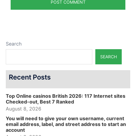
Search
SEARCH
Recent Posts
Top Online casinos British 2026: 117 Internet sites
Checked-out, Best 7 Ranked
August 8, 2026
You will need to give your own username, current
email address, label, and street address to start an
account