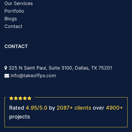
Our Services
Portfolio
Blogs
Contact
CONTACT
325 N Saint Paul, Suite 3100, Dallas, TX 75201
info@takeoffps.com
Rated
4.95
/
5.0
by
2087
+
clients
over
4900
+
projects