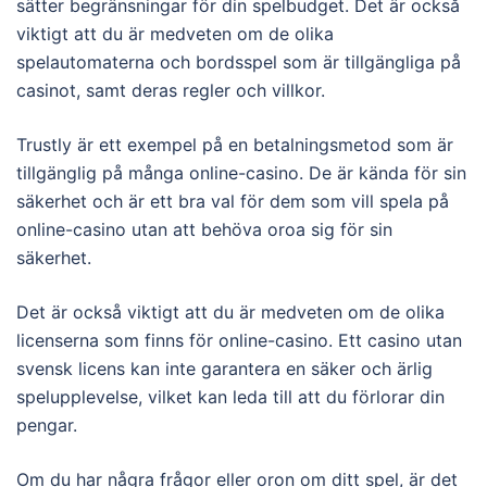
sätter begränsningar för din spelbudget. Det är också
viktigt att du är medveten om de olika
spelautomaterna och bordsspel som är tillgängliga på
casinot, samt deras regler och villkor.
Trustly är ett exempel på en betalningsmetod som är
tillgänglig på många online-casino. De är kända för sin
säkerhet och är ett bra val för dem som vill spela på
online-casino utan att behöva oroa sig för sin
säkerhet.
Det är också viktigt att du är medveten om de olika
licenserna som finns för online-casino. Ett casino utan
svensk licens kan inte garantera en säker och ärlig
spelupplevelse, vilket kan leda till att du förlorar din
pengar.
Om du har några frågor eller oron om ditt spel, är det