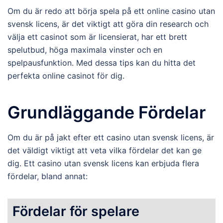
Om du är redo att börja spela på ett online casino utan
svensk licens, är det viktigt att göra din research och
välja ett casinot som är licensierat, har ett brett
spelutbud, höga maximala vinster och en
spelpausfunktion. Med dessa tips kan du hitta det
perfekta online casinot för dig.
Grundläggande Fördelar
Om du är på jakt efter ett casino utan svensk licens, är
det väldigt viktigt att veta vilka fördelar det kan ge
dig. Ett casino utan svensk licens kan erbjuda flera
fördelar, bland annat:
Fördelar för spelare