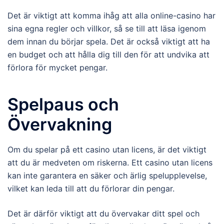
Det är viktigt att komma ihåg att alla online-casino har
sina egna regler och villkor, så se till att läsa igenom
dem innan du börjar spela. Det är också viktigt att ha
en budget och att hålla dig till den för att undvika att
förlora för mycket pengar.
Spelpaus och
Övervakning
Om du spelar på ett casino utan licens, är det viktigt
att du är medveten om riskerna. Ett casino utan licens
kan inte garantera en säker och ärlig spelupplevelse,
vilket kan leda till att du förlorar din pengar.
Det är därför viktigt att du övervakar ditt spel och