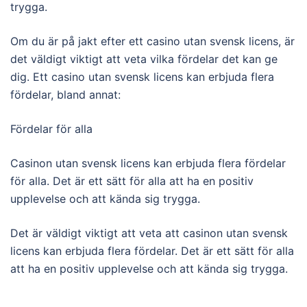
trygga.
Om du är på jakt efter ett casino utan svensk licens, är
det väldigt viktigt att veta vilka fördelar det kan ge
dig. Ett casino utan svensk licens kan erbjuda flera
fördelar, bland annat:
Fördelar för alla
Casinon utan svensk licens kan erbjuda flera fördelar
för alla. Det är ett sätt för alla att ha en positiv
upplevelse och att kända sig trygga.
Det är väldigt viktigt att veta att casinon utan svensk
licens kan erbjuda flera fördelar. Det är ett sätt för alla
att ha en positiv upplevelse och att kända sig trygga.