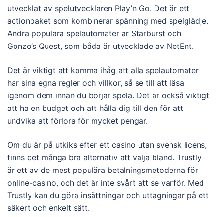
utvecklat av spelutvecklaren Play’n Go. Det är ett
actionpaket som kombinerar spänning med spelglädje.
Andra populära spelautomater är Starburst och
Gonzo’s Quest, som båda är utvecklade av NetEnt.
Det är viktigt att komma ihåg att alla spelautomater
har sina egna regler och villkor, så se till att läsa
igenom dem innan du börjar spela. Det är också viktigt
att ha en budget och att hålla dig till den för att
undvika att förlora för mycket pengar.
Om du är på utkiks efter ett casino utan svensk licens,
finns det många bra alternativ att välja bland. Trustly
är ett av de mest populära betalningsmetoderna för
online-casino, och det är inte svårt att se varför. Med
Trustly kan du göra insättningar och uttagningar på ett
säkert och enkelt sätt.