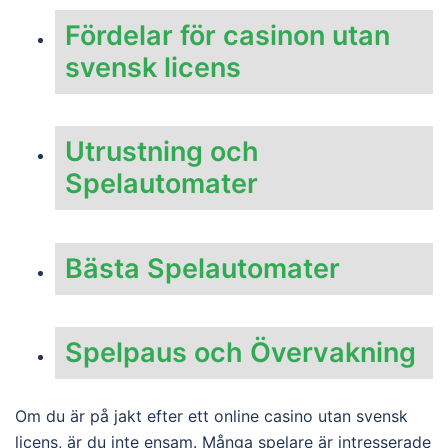
Fördelar för casinon utan
svensk licens
Utrustning och
Spelautomater
Bästa Spelautomater
Spelpaus och Övervakning
Om du är på jakt efter ett online casino utan svensk
licens, är du inte ensam. Många spelare är intresserade