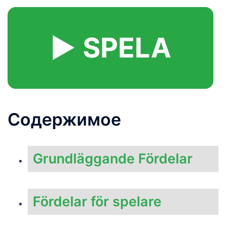
▶️ SPELA
Содержимое
Grundläggande Fördelar
Fördelar för spelare