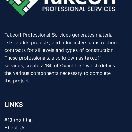
Takeoff Professional Services generates material
lists, audits projects, and administers construction
contracts for all levels and types of construction.
These professionals, also known as takeoff
services, create a ‘Bill of Quantities,’ which details
the various components necessary to complete
the project.
LINKS
#13 (no title)
About Us