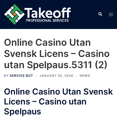
Skip
to
Search
Tog
content
men
Online Casino Utan
Svensk Licens – Casino
utan Spelpaus.5311 (2)
BY
SERVICE BOT
JANUARY 29, 2026
NEWS
Online Casino Utan Svensk
Licens – Casino utan
Spelpaus