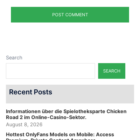
Search
SEARCH
Recent Posts
Informationen über die Spielotheksparte Chicken
Road 2 im Online-Casino-Sektor.
August 8, 2026
Hottest OnlyFans Models on Mobile: Access