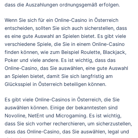
dass die Auszahlungen ordnungsgemäß erfolgen.
Wenn Sie sich für ein Online-Casino in Österreich
entscheiden, sollten Sie sich auch sicherstellen, dass
es eine gute Auswahl an Spielen bietet. Es gibt viele
verschiedene Spiele, die Sie in einem Online-Casino
finden können, wie zum Beispiel Roulette, Blackjack,
Poker und viele andere. Es ist wichtig, dass das
Online-Casino, das Sie auswählen, eine gute Auswahl
an Spielen bietet, damit Sie sich langfristig am
Glücksspiel in Österreich beteiligen können.
Es gibt viele Online-Casinos in Österreich, die Sie
auswählen können. Einige der bekanntesten sind
Novoline, NetEnt und Microgaming. Es ist wichtig,
dass Sie sich vorher recherchieren, um sicherzustellen,
dass das Online-Casino, das Sie auswählen, legal und