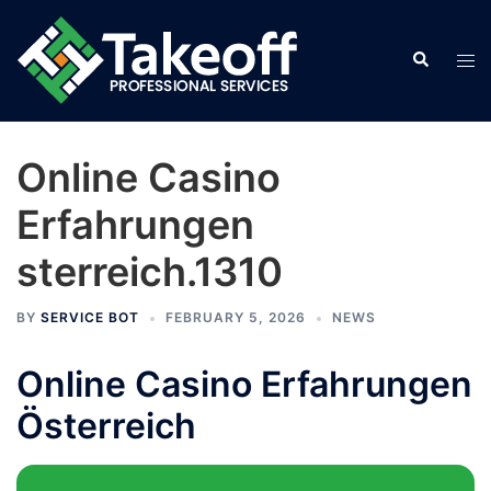
Skip
to
Search
Tog
content
men
Online Casino
Erfahrungen
sterreich.1310
BY
SERVICE BOT
FEBRUARY 5, 2026
NEWS
Online Casino Erfahrungen
Österreich