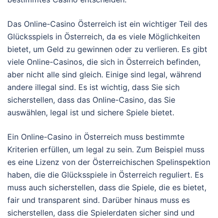
Das Online-Casino Österreich ist ein wichtiger Teil des
Glücksspiels in Österreich, da es viele Möglichkeiten
bietet, um Geld zu gewinnen oder zu verlieren. Es gibt
viele Online-Casinos, die sich in Österreich befinden,
aber nicht alle sind gleich. Einige sind legal, während
andere illegal sind. Es ist wichtig, dass Sie sich
sicherstellen, dass das Online-Casino, das Sie
auswählen, legal ist und sichere Spiele bietet.
Ein Online-Casino in Österreich muss bestimmte
Kriterien erfüllen, um legal zu sein. Zum Beispiel muss
es eine Lizenz von der Österreichischen Spelinspektion
haben, die die Glücksspiele in Österreich reguliert. Es
muss auch sicherstellen, dass die Spiele, die es bietet,
fair und transparent sind. Darüber hinaus muss es
sicherstellen, dass die Spielerdaten sicher sind und