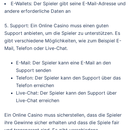
E-Wallets: Der Spieler gibt seine E-Mail-Adresse und
andere erforderliche Daten an
5. Support: Ein Online Casino muss einen guten
Support anbieten, um die Spieler zu unterstützen. Es
gibt verschiedene Möglichkeiten, wie zum Beispiel E-
Mail, Telefon oder Live-Chat.
E-Mail: Der Spieler kann eine E-Mail an den
Support senden
Telefon: Der Spieler kann den Support über das
Telefon erreichen
Live-Chat: Der Spieler kann den Support über
Live-Chat erreichen
Ein Online Casino muss sicherstellen, dass die Spieler
ihre Gewinne sicher erhalten und dass die Spiele fair