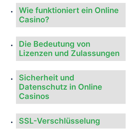
Wie funktioniert ein Online
Casino?
Die Bedeutung von
Lizenzen und Zulassungen
Sicherheit und
Datenschutz in Online
Casinos
SSL-Verschlüsselung