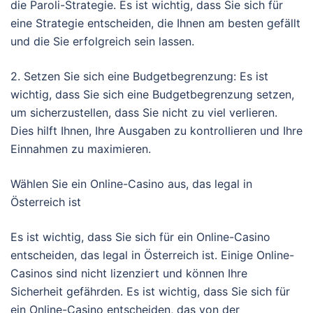
die Paroli-Strategie. Es ist wichtig, dass Sie sich für
eine Strategie entscheiden, die Ihnen am besten gefällt
und die Sie erfolgreich sein lassen.
2. Setzen Sie sich eine Budgetbegrenzung: Es ist
wichtig, dass Sie sich eine Budgetbegrenzung setzen,
um sicherzustellen, dass Sie nicht zu viel verlieren.
Dies hilft Ihnen, Ihre Ausgaben zu kontrollieren und Ihre
Einnahmen zu maximieren.
Wählen Sie ein Online-Casino aus, das legal in
Österreich ist
Es ist wichtig, dass Sie sich für ein Online-Casino
entscheiden, das legal in Österreich ist. Einige Online-
Casinos sind nicht lizenziert und können Ihre
Sicherheit gefährden. Es ist wichtig, dass Sie sich für
ein Online-Casino entscheiden, das von der