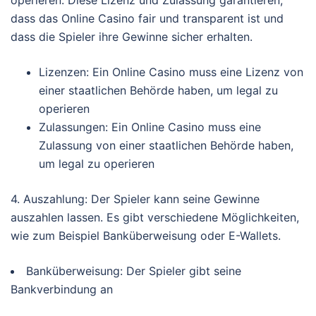
operieren. Diese Lizenz und Zulassung garantieren,
dass das Online Casino fair und transparent ist und
dass die Spieler ihre Gewinne sicher erhalten.
Lizenzen: Ein Online Casino muss eine Lizenz von
einer staatlichen Behörde haben, um legal zu
operieren
Zulassungen: Ein Online Casino muss eine
Zulassung von einer staatlichen Behörde haben,
um legal zu operieren
4. Auszahlung: Der Spieler kann seine Gewinne
auszahlen lassen. Es gibt verschiedene Möglichkeiten,
wie zum Beispiel Banküberweisung oder E-Wallets.
Banküberweisung: Der Spieler gibt seine
Bankverbindung an