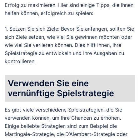
Erfolg zu maximieren. Hier sind einige Tipps, die Ihnen
helfen können, erfolgreich zu spielen:
1. Setzen Sie sich Ziele: Bevor Sie anfangen, sollten Sie
sich Ziele setzen, wie viel Sie gewinnen möchten oder
wie viel Sie verlieren können. Dies hilft Ihnen, Ihre
Spielstrategie zu entwickeln und Ihre Ausgaben zu
kontrollieren.
Verwenden Sie eine
vernünftige Spielstrategie
Es gibt viele verschiedene Spielstrategien, die Sie
verwenden können, um Ihre Chancen zu erhöhen.
Einige beliebte Strategien sind zum Beispiel die
Martingale-Strategie, die D’Alembert-Strategie oder