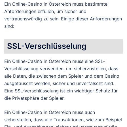
Ein Online-Casino in Österreich muss bestimmte
Anforderungen erfüllen, um sicher und
vertrauenswürdig zu sein. Einige dieser Anforderungen
sind:
SSL-Verschlüsselung
Ein Online-Casino in Österreich muss eine SSL-
Verschlüsselung verwenden, um sicherzustellen, dass
alle Daten, die zwischen dem Spieler und dem Casino
ausgetauscht werden, sicher und unverfälscht sind.
Eine SSL-Verschlüsselung ist ein wichtiger Schutz für
die Privatsphäre der Spieler.
Ein Online-Casino in Österreich muss auch
sicherstellen, dass alle Transaktionen, wie zum Beispiel
Ein- und Auszahlungen, sicher und vertrauenswürdig