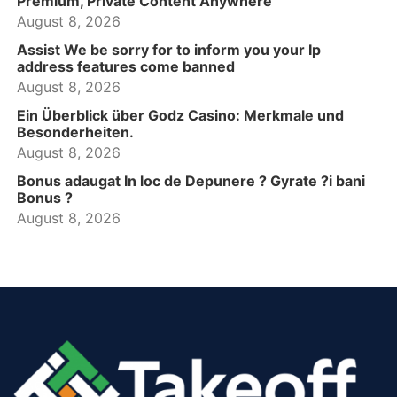
Premium, Private Content Anywhere
August 8, 2026
Assist We be sorry for to inform you your Ip
address features come banned
August 8, 2026
Ein Überblick über Godz Casino: Merkmale und
Besonderheiten.
August 8, 2026
Bonus adaugat In loc de Depunere ? Gyrate ?i bani
Bonus ?
August 8, 2026