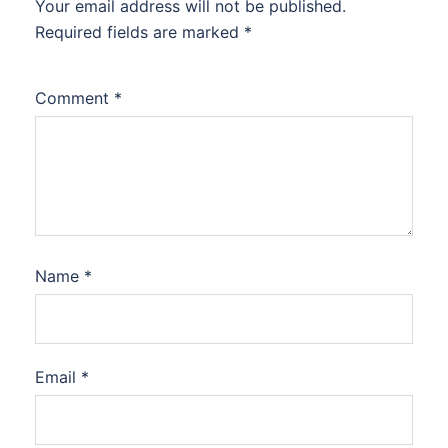
Your email address will not be published.
Required fields are marked
*
Comment
*
Name
*
Email
*