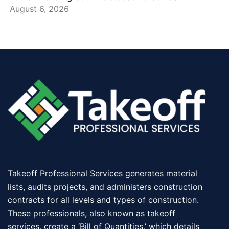
August 6, 2026
Takeoff Professional Services generates material
lists, audits projects, and administers construction
contracts for all levels and types of construction.
These professionals, also known as takeoff
services, create a ‘Bill of Quantities,’ which details