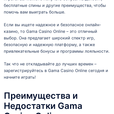
бесплатные спины и другие преимущества, чтобы
помочь вам выиграть больше.
Если вы ищете надежное и безопасное онлайн-
казино, то Gama Casino Online – это отличный
выбор. Она предлагает широкий спектр игр,
безопасную и надежную платформу, а также
привлекательные бонусы и программы лояльности.
Так что не откладывайте до лучших времен –
зарегистрируйтесь в Gama Casino Online сегодня и
начните играть!
Преимущества и
Недостатки Gama