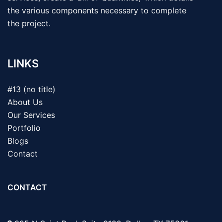
the various components necessary to complete
the project.
LINKS
#13 (no title)
About Us
Our Services
Portfolio
Blogs
Contact
CONTACT