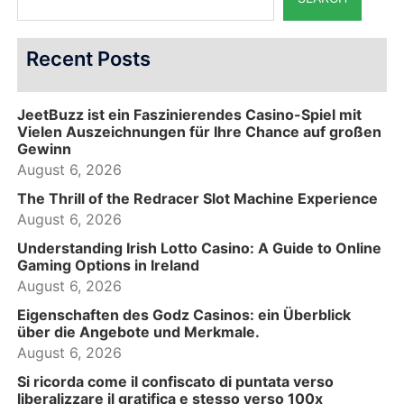
Recent Posts
JeetBuzz ist ein Faszinierendes Casino-Spiel mit
Vielen Auszeichnungen für Ihre Chance auf großen
Gewinn
August 6, 2026
The Thrill of the Redracer Slot Machine Experience
August 6, 2026
Understanding Irish Lotto Casino: A Guide to Online
Gaming Options in Ireland
August 6, 2026
Eigenschaften des Godz Casinos: ein Überblick
über die Angebote und Merkmale.
August 6, 2026
Si ricorda come il confiscato di puntata verso
liberalizzare il gratifica e stesso verso 100x