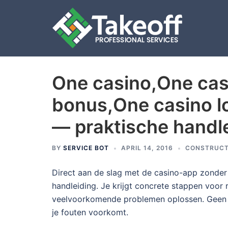
One casino,One cas
Skip
to
bonus,One casino l
content
— praktische handl
BY
SERVICE BOT
APRIL 14, 2016
CONSTRUCT
Direct aan de slag met de casino-app zonder 
handleiding. Je krijgt concrete stappen voor r
veelvoorkomende problemen oplossen. Geen 
je fouten voorkomt.