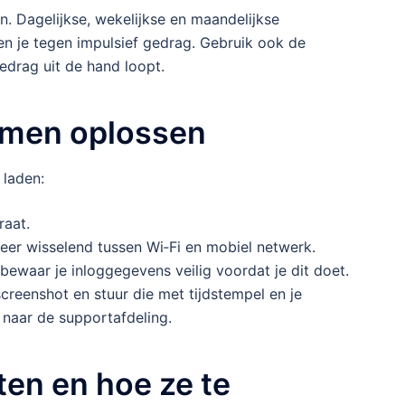
en. Dagelijkse, wekelijkse en maandelijkse
en je tegen impulsief gedrag. Gebruik ook de
gedrag uit de hand loopt.
emen oplossen
 laden:
raat.
beer wisselend tussen Wi‑Fi en mobiel netwerk.
 bewaar je inloggegevens veilig voordat je dit doet.
creenshot en stuur die met tijdstempel en je
aar de supportafdeling.
en en hoe ze te