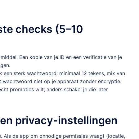
rste checks (5–10
lmiddel. Een kopie van je ID en een verificatie van je
ngen.
k een sterk wachtwoord: minimaal 12 tekens, mix van
 dit wachtwoord niet op je apparaat zonder encryptie.
cht promoties wilt; anders schakel je die later
 en privacy-instellingen
re. Als de app om onnodige permissies vraagt (locatie,