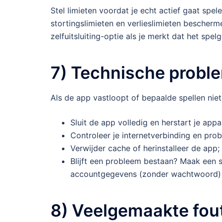
Stel limieten voordat je echt actief gaat spel
stortingslimieten en verlieslimieten bescherm
zelfuitsluiting-optie als je merkt dat het spel
7) Technische probl
Als de app vastloopt of bepaalde spellen niet
Sluit de app volledig en herstart je appa
Controleer je internetverbinding en pro
Verwijder cache of herinstalleer de app;
Blijft een probleem bestaan? Maak een s
accountgegevens (zonder wachtwoord) n
8) Veelgemaakte fout