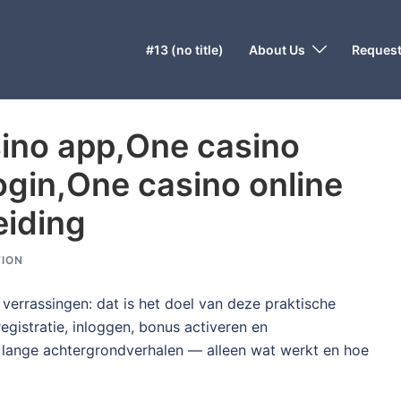
#13 (no title)
About Us
Request
ino app,One casino
ogin,One casino online
eiding
ION
verrassingen: dat is het doel van deze praktische
egistratie, inloggen, bonus activeren en
lange achtergrondverhalen — alleen wat werkt en hoe