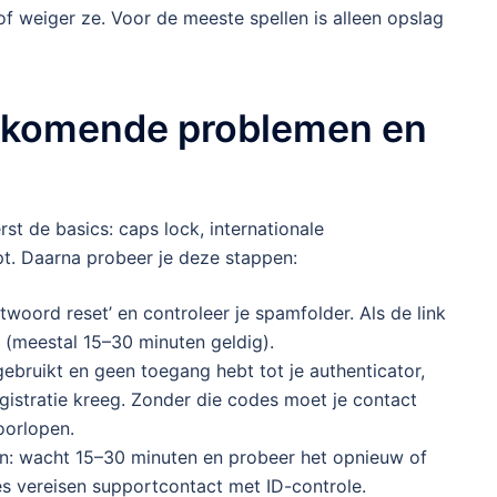
 of weiger ze. Voor de meeste spellen is alleen opslag
orkomende problemen en
erst de basics: caps lock, internationale
pt. Daarna probeer je deze stappen:
oord reset’ en controleer je spamfolder. Als de link
n (meestal 15–30 minuten geldig).
 gebruikt en geen toegang hebt tot je authenticator,
egistratie kreeg. Zonder die codes moet je contact
oorlopen.
n: wacht 15–30 minuten en probeer het opnieuw of
es vereisen supportcontact met ID-controle.