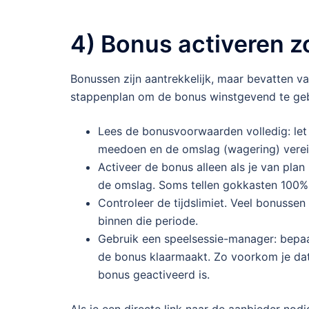
4) Bonus activeren z
Bonussen zijn aantrekkelijk, maar bevatten vaa
stappenplan om de bonus winstgevend te geb
Lees de bonusvoorwaarden volledig: let 
meedoen en de omslag (wagering) verei
Activeer de bonus alleen als je van plan
de omslag. Soms tellen gokkasten 100% 
Controleer de tijdslimiet. Veel bonussen
binnen die periode.
Gebruik een speelsessie-manager: bepaal
de bonus klaarmaakt. Zo voorkom je dat 
bonus geactiveerd is.
Als je een directe link naar de aanbieder nod