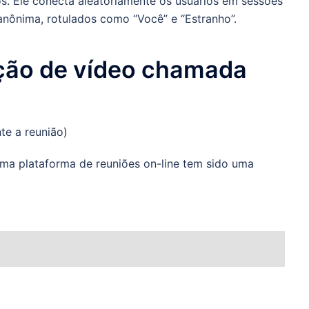
os. Ele conecta aleatoriamente os usuários em sessões
nônima, rotulados como “Você” e “Estranho”.
ação de vídeo chamada
te a reunião)
a plataforma de reuniões on-line tem sido uma
?