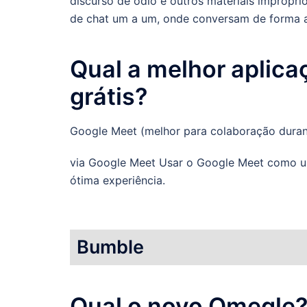
discurso de ódio e outros materiais imprópri
de chat um a um, onde conversam de forma a
Qual a melhor aplic
grátis?
Google Meet (melhor para colaboração duran
via Google Meet Usar o Google Meet como um
ótima experiência.
Bumble
Qual o novo Omegle