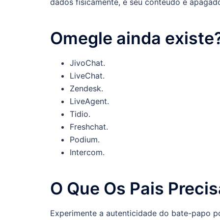
dados fisicamente, e seu conteúdo é apagado
Omegle ainda existe
JivoChat.
LiveChat.
Zendesk.
LiveAgent.
Tidio.
Freshchat.
Podium.
Intercom.
O Que Os Pais Preci
Experimente a autenticidade do bate-papo po