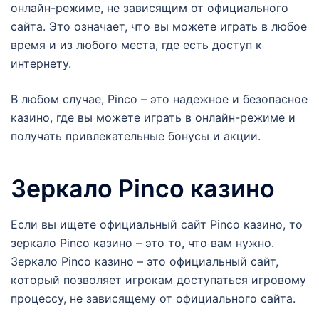
онлайн-режиме, не зависящим от официального
сайта. Это означает, что вы можете играть в любое
время и из любого места, где есть доступ к
интернету.
В любом случае, Pinco – это надежное и безопасное
казино, где вы можете играть в онлайн-режиме и
получать привлекательные бонусы и акции.
Зеркало Pinco казино
Если вы ищете официальный сайт Pinco казино, то
зеркало Pinco казино – это то, что вам нужно.
Зеркало Pinco казино – это официальный сайт,
который позволяет игрокам доступаться игровому
процессу, не зависящему от официального сайта.