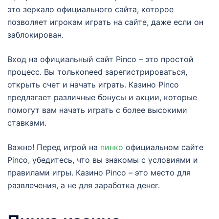
это зеркало официального сайта, которое
позволяет игрокам играть на сайте, даже если он
заблокирован.
Вход на официальный сайт Pinco – это простой
процесс. Вы толькоneed зарегистрироваться,
открыть счет и начать играть. Казино Pinco
предлагает различные бонусы и акции, которые
помогут вам начать играть с более высокими
ставками.
Важно! Перед игрой на
пинко
официальном сайте
Pinco, убедитесь, что вы знакомы с условиями и
правилами игры. Казино Pinco – это место для
развлечения, а не для заработка денег.