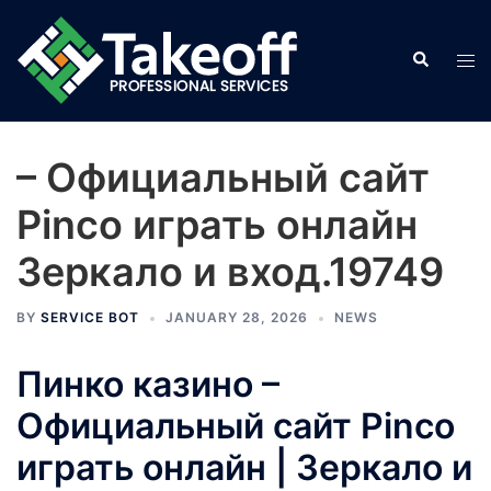
Skip
to
Search
Tog
content
men
– Официальный сайт
Pinco играть онлайн
Зеркало и вход.19749
BY
SERVICE BOT
JANUARY 28, 2026
NEWS
Пинко казино –
Официальный сайт Pinco
играть онлайн | Зеркало и