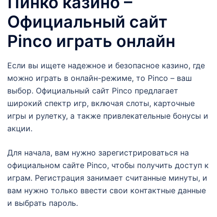
Пинко казино –
Официальный сайт
Pinco играть онлайн
Если вы ищете надежное и безопасное казино, где
можно играть в онлайн-режиме, то Pinco – ваш
выбор. Официальный сайт Pinco предлагает
широкий спектр игр, включая слоты, карточные
игры и рулетку, а также привлекательные бонусы и
акции.
Для начала, вам нужно зарегистрироваться на
официальном сайте Pinco, чтобы получить доступ к
играм. Регистрация занимает считанные минуты, и
вам нужно только ввести свои контактные данные
и выбрать пароль.