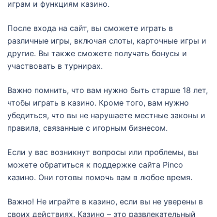
играм и функциям казино.
После входа на сайт, вы сможете играть в
различные игры, включая слоты, карточные игры и
другие. Вы также сможете получать бонусы и
участвовать в турнирах.
Важно помнить, что вам нужно быть старше 18 лет,
чтобы играть в казино. Кроме того, вам нужно
убедиться, что вы не нарушаете местные законы и
правила, связанные с игорным бизнесом.
Если у вас возникнут вопросы или проблемы, вы
можете обратиться к поддержке сайта Pinco
казино. Они готовы помочь вам в любое время.
Важно! Не играйте в казино, если вы не уверены в
своих действиях. Казино – это развлекательный