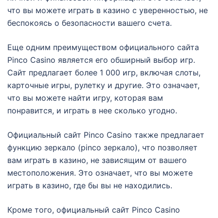
что вы можете играть в казино с уверенностью, не
беспокоясь о безопасности вашего счета.
Еще одним преимуществом официального сайта
Pinco Casino является его обширный выбор игр.
Сайт предлагает более 1 000 игр, включая слоты,
карточные игры, рулетку и другие. Это означает,
что вы можете найти игру, которая вам
понравится, и играть в нее сколько угодно.
Официальный сайт Pinco Casino также предлагает
функцию зеркало (pinco зеркало), что позволяет
вам играть в казино, не зависящим от вашего
местоположения. Это означает, что вы можете
играть в казино, где бы вы не находились.
Кроме того, официальный сайт Pinco Casino