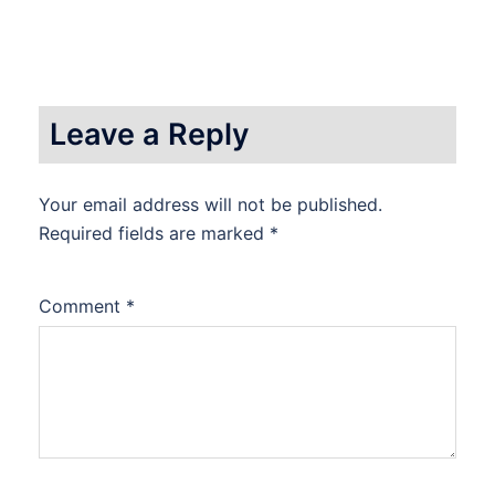
Leave a Reply
Your email address will not be published.
Required fields are marked
*
Comment
*