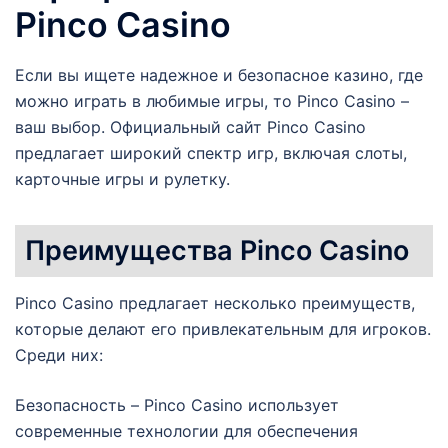
Pinco Casino
Если вы ищете надежное и безопасное казино, где
можно играть в любимые игры, то Pinco Casino –
ваш выбор. Официальный сайт Pinco Casino
предлагает широкий спектр игр, включая слоты,
карточные игры и рулетку.
Преимущества Pinco Casino
Pinco Casino предлагает несколько преимуществ,
которые делают его привлекательным для игроков.
Среди них:
Безопасность – Pinco Casino использует
современные технологии для обеспечения