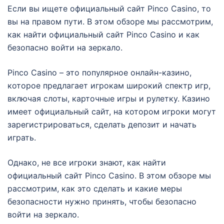
Если вы ищете официальный сайт Pinco Casino, то
вы на правом пути. В этом обзоре мы рассмотрим,
как найти официальный сайт Pinco Casino и как
безопасно войти на зеркало.
Pinco Casino – это популярное онлайн-казино,
которое предлагает игрокам широкий спектр игр,
включая слоты, карточные игры и рулетку. Казино
имеет официальный сайт, на котором игроки могут
зарегистрироваться, сделать депозит и начать
играть.
Однако, не все игроки знают, как найти
официальный сайт Pinco Casino. В этом обзоре мы
рассмотрим, как это сделать и какие меры
безопасности нужно принять, чтобы безопасно
войти на зеркало.