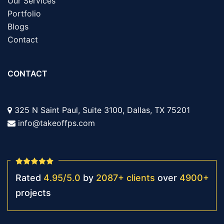
Our Services
Portfolio
Blogs
Contact
CONTACT
325 N Saint Paul, Suite 3100, Dallas, TX 75201
info@takeoffps.com
Rated
4.95
/
5.0
by
2087
+
clients
over
4900
+
projects