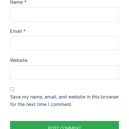
Name
*
Email
*
Website
Save my name, email, and website in this browser
for the next time I comment.