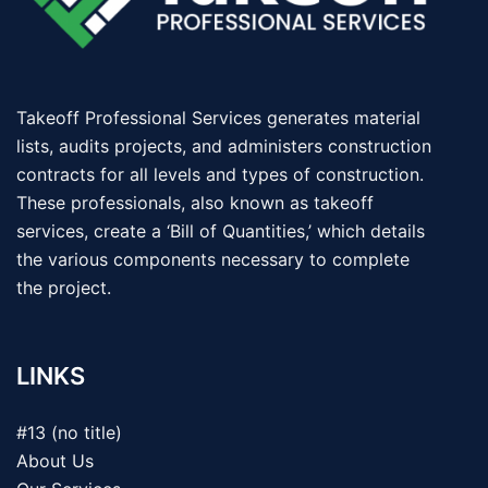
Takeoff Professional Services generates material
lists, audits projects, and administers construction
contracts for all levels and types of construction.
These professionals, also known as takeoff
services, create a ‘Bill of Quantities,’ which details
the various components necessary to complete
the project.
LINKS
#13 (no title)
About Us