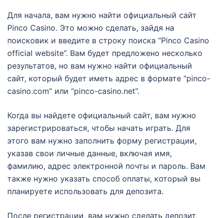
Для начала, вам нужно найти официальный сайт
Pinco Casino. Это можно сделать, зайдя на
поисковик и введите в строку поиска “Pinco Casino
official website”. Вам будет предложено несколько
результатов, но вам нужно найти официальный
сайт, который будет иметь адрес в формате “pinco-
casino.com” или “pinco-casino.net”.
Когда вы найдете официальный сайт, вам нужно
зарегистрироваться, чтобы начать играть. Для
этого вам нужно заполнить форму регистрации,
указав свои личные данные, включая имя,
фамилию, адрес электронной почты и пароль. Вам
также нужно указать способ оплаты, который вы
планируете использовать для депозита.
После регистрации, вам нужно сделать депозит,