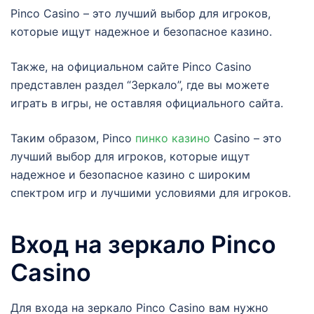
Pinco Casino – это лучший выбор для игроков,
которые ищут надежное и безопасное казино.
Также, на официальном сайте Pinco Casino
представлен раздел “Зеркало”, где вы можете
играть в игры, не оставляя официального сайта.
Таким образом, Pinco
пинко казино
Casino – это
лучший выбор для игроков, которые ищут
надежное и безопасное казино с широким
спектром игр и лучшими условиями для игроков.
Вход на зеркало Pinco
Casino
Для входа на зеркало Pinco Casino вам нужно