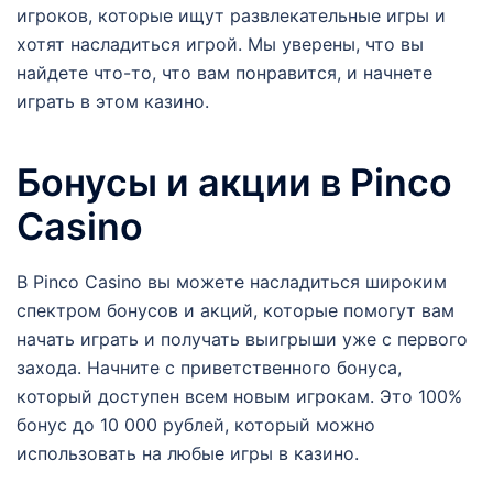
игроков, которые ищут развлекательные игры и
хотят насладиться игрой. Мы уверены, что вы
найдете что-то, что вам понравится, и начнете
играть в этом казино.
Бонусы и акции в Pinco
Casino
В Pinco Casino вы можете насладиться широким
спектром бонусов и акций, которые помогут вам
начать играть и получать выигрыши уже с первого
захода. Начните с приветственного бонуса,
который доступен всем новым игрокам. Это 100%
бонус до 10 000 рублей, который можно
использовать на любые игры в казино.