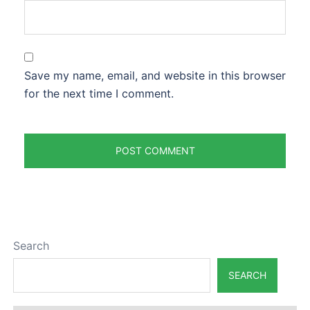
Save my name, email, and website in this browser
for the next time I comment.
Search
SEARCH