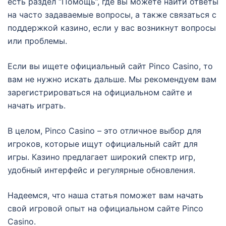
есть раздел “Помощь”, где вы можете найти ответы
на часто задаваемые вопросы, а также связаться с
поддержкой казино, если у вас возникнут вопросы
или проблемы.
Если вы ищете официальный сайт Pinco Casino, то
вам не нужно искать дальше. Мы рекомендуем вам
зарегистрироваться на официальном сайте и
начать играть.
В целом, Pinco Casino – это отличное выбор для
игроков, которые ищут официальный сайт для
игры. Казино предлагает широкий спектр игр,
удобный интерфейс и регулярные обновления.
Надеемся, что наша статья поможет вам начать
свой игровой опыт на официальном сайте Pinco
Casino.