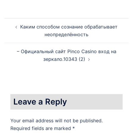
Post
Каким способом сознание обрабатывает
navigation
неопределённость
– Официальный сайт Pinco Casino вход на
зеркало.10343 (2)
Leave a Reply
Your email address will not be published.
Required fields are marked
*