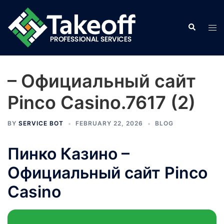
Skip
to
Search
Tog
content
men
– Официальный сайт
Pinco Casino.7617 (2)
BY
SERVICE BOT
FEBRUARY 22, 2026
BLOG
Пинко Казино –
Официальный сайт Pinco
Casino