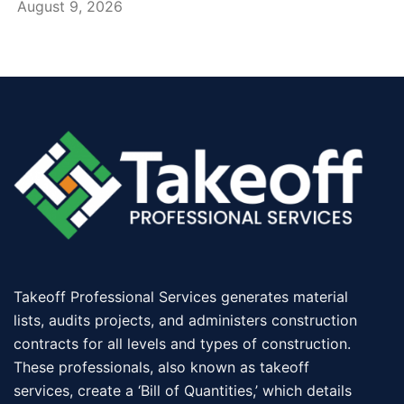
August 9, 2026
Takeoff Professional Services generates material
lists, audits projects, and administers construction
contracts for all levels and types of construction.
These professionals, also known as takeoff
services, create a ‘Bill of Quantities,’ which details