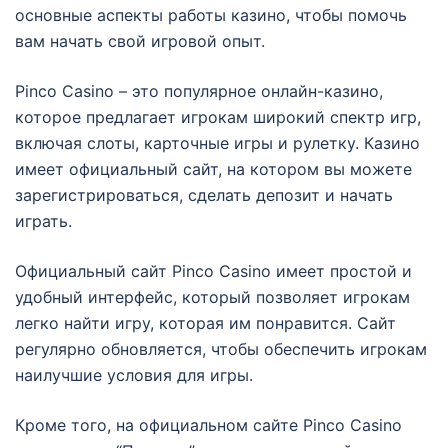
основные аспекты работы казино, чтобы помочь
вам начать свой игровой опыт.
Pinco Casino – это популярное онлайн-казино,
которое предлагает игрокам широкий спектр игр,
включая слоты, карточные игры и рулетку. Казино
имеет официальный сайт, на котором вы можете
зарегистрироваться, сделать депозит и начать
играть.
Официальный сайт Pinco Casino имеет простой и
удобный интерфейс, который позволяет игрокам
легко найти игру, которая им понравится. Сайт
регулярно обновляется, чтобы обеспечить игрокам
наилучшие условия для игры.
Кроме того, на официальном сайте Pinco Casino