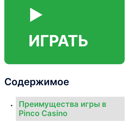
▶️
ИГРАТЬ
Содержимое
Преимущества игры в
Pinco Casino