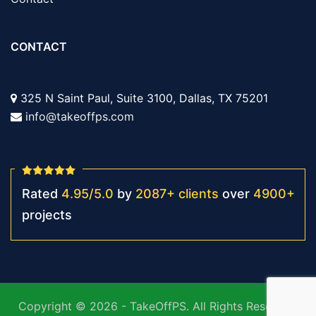
CONTACT
325 N Saint Paul, Suite 3100, Dallas, TX 75201
info@takeoffps.com
Rated
4.95
/
5.0
by
2087
+
clients
over
4900
+
projects
Copyright © 2026 - TakeOffPS. All Rights Reserved.