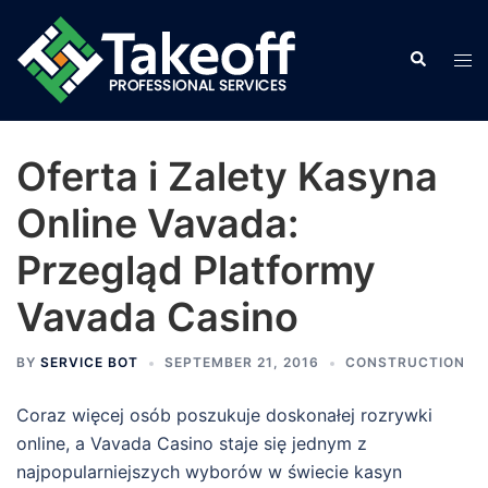
Skip
to
Search
Tog
content
men
Oferta i Zalety Kasyna
Online Vavada:
Przegląd Platformy
Vavada Casino
BY
SERVICE BOT
SEPTEMBER 21, 2016
CONSTRUCTION
Coraz więcej osób poszukuje doskonałej rozrywki
online, a Vavada Casino staje się jednym z
najpopularniejszych wyborów w świecie kasyn