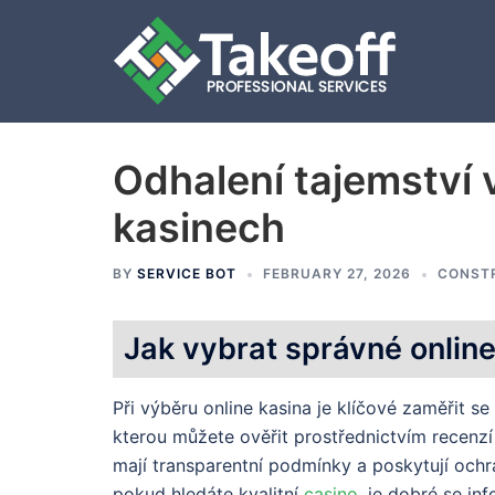
Odhalení tajemství 
Skip
to
kasinech
content
BY
SERVICE BOT
FEBRUARY 27, 2026
CONST
Jak vybrat správné online
Při výběru online kasina je klíčové zaměřit se
kterou můžete ověřit prostřednictvím recenz
mají transparentní podmínky a poskytují ochr
pokud hledáte kvalitní
casino
, je dobré se in