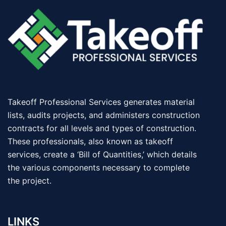
Takeoff Professional Services generates material
lists, audits projects, and administers construction
contracts for all levels and types of construction.
These professionals, also known as takeoff
services, create a ‘Bill of Quantities,’ which details
the various components necessary to complete
the project.
LINKS