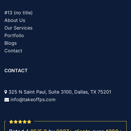
#13 (no title)
About Us
Our Services
Portfolio
Blogs
Contact
CONTACT
325 N Saint Paul, Suite 3100, Dallas, TX 75201
info@takeoffps.com