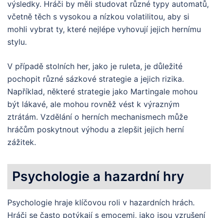
výsledky. Hráči by měli studovat různé typy automatů,
včetně těch s vysokou a nízkou volatilitou, aby si
mohli vybrat ty, které nejlépe vyhovují jejich hernímu
stylu.
V případě stolních her, jako je ruleta, je důležité
pochopit různé sázkové strategie a jejich rizika.
Například, některé strategie jako Martingale mohou
být lákavé, ale mohou rovněž vést k výrazným
ztrátám. Vzdělání o herních mechanismech může
hráčům poskytnout výhodu a zlepšit jejich herní
zážitek.
Psychologie a hazardní hry
Psychologie hraje klíčovou roli v hazardních hrách.
Hráči se často potýkají s emocemi, jako jsou vzrušení