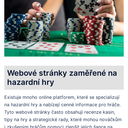
Webové stránky zaměřené na
hazardní hry
Existuje mnoho online platforem, které se specializují
na hazardní hry a nabízejí cenné informace pro hráče.
Tyto webové stránky často obsahují recenze kasin,
tipy na hry a strategické rady, které mohou nováčkům
i zkušeným hráčům pomoci zlepšit jejich šance na