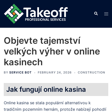
Skip
to
Search
Tog
content
men
Objevte tajemství
velkých výher v online
kasinech
BY
SERVICE BOT
FEBRUARY 24, 2026
CONSTRUCTION
Jak fungují online kasina
Online kasina se stala populární alternativou k
tradičním pozemním hernám, protože nabízejí pohodlí