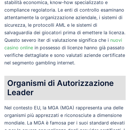
stabilità economica, know-how specializzato e
compliance regolatoria. Le enti di controllo esaminano
attentamente la organizzazione aziendale, i sistemi di
sicurezza, le protocolli AML e le sistemi di
salvaguardia dei giocatori prima di emettere la licenza.
Questo severo iter di valutazione significa che i
nuovi
casino online
in possesso di licenze hanno già passato
verifiche dettagliate e sono valutati aziende certificate
nel segmento gambling internet.
Organismi di Autorizzazione
Leader
Nel contesto EU, la MGA (MGA) rappresenta una delle
organismi più apprezzati e riconosciute a dimensione
mondiale. La MGA è famosa per i suoi standard elevati