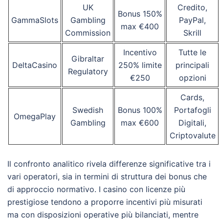
UK
Credito,
Bonus 150%
GammaSlots
Gambling
PayPal,
max €400
Commission
Skrill
Incentivo
Tutte le
Gibraltar
DeltaCasino
250% limite
principali
Regulatory
€250
opzioni
Cards,
Swedish
Bonus 100%
Portafogli
OmegaPlay
Gambling
max €600
Digitali,
Criptovalute
Il confronto analitico rivela differenze significative tra i
vari operatori, sia in termini di struttura dei bonus che
di approccio normativo. I casino con licenze più
prestigiose tendono a proporre incentivi più misurati
ma con disposizioni operative più bilanciati, mentre