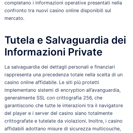
completano i informazioni operative presentati nella
confronto tra nuovi casino online disponibili sul
mercato.
Tutela e Salvaguardia dei
Informazioni Private
La salvaguardia dei dettagli personali e finanziari
rappresenta una precedenza totale nella scelta di un
casino online affidabile. Le siti più protetti
implementano sistemi di encryption all’avanguardia,
generalmente SSL con crittografia 256, che
garantiscono che tutte le interazioni tra il navigatore
del player e i server del casino siano totalmente
crittografate e tutelate da violazioni. Inoltre, i casino
affidabili adottano misure di sicurezza multicouche,