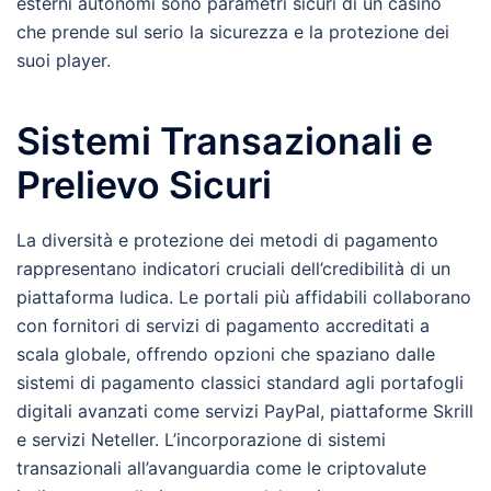
esterni autonomi sono parametri sicuri di un casino
che prende sul serio la sicurezza e la protezione dei
suoi player.
Sistemi Transazionali e
Prelievo Sicuri
La diversità e protezione dei metodi di pagamento
rappresentano indicatori cruciali dell’credibilità di un
piattaforma ludica. Le portali più affidabili collaborano
con fornitori di servizi di pagamento accreditati a
scala globale, offrendo opzioni che spaziano dalle
sistemi di pagamento classici standard agli portafogli
digitali avanzati come servizi PayPal, piattaforme Skrill
e servizi Neteller. L’incorporazione di sistemi
transazionali all’avanguardia come le criptovalute