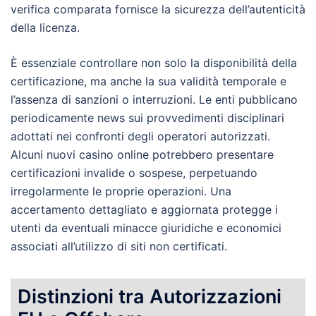
verifica comparata fornisce la sicurezza dell’autenticità
della licenza.
È essenziale controllare non solo la disponibilità della
certificazione, ma anche la sua validità temporale e
l’assenza di sanzioni o interruzioni. Le enti pubblicano
periodicamente news sui provvedimenti disciplinari
adottati nei confronti degli operatori autorizzati.
Alcuni nuovi casino online potrebbero presentare
certificazioni invalide o sospese, perpetuando
irregolarmente le proprie operazioni. Una
accertamento dettagliato e aggiornata protegge i
utenti da eventuali minacce giuridiche e economici
associati all’utilizzo di siti non certificati.
Distinzioni tra Autorizzazioni