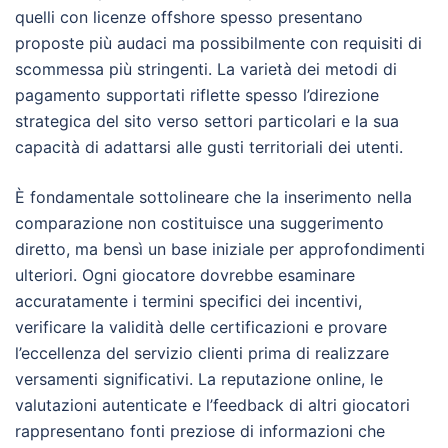
quelli con licenze offshore spesso presentano
proposte più audaci ma possibilmente con requisiti di
scommessa più stringenti. La varietà dei metodi di
pagamento supportati riflette spesso l’direzione
strategica del sito verso settori particolari e la sua
capacità di adattarsi alle gusti territoriali dei utenti.
È fondamentale sottolineare che la inserimento nella
comparazione non costituisce una suggerimento
diretto, ma bensì un base iniziale per approfondimenti
ulteriori. Ogni giocatore dovrebbe esaminare
accuratamente i termini specifici dei incentivi,
verificare la validità delle certificazioni e provare
l’eccellenza del servizio clienti prima di realizzare
versamenti significativi. La reputazione online, le
valutazioni autenticate e l’feedback di altri giocatori
rappresentano fonti preziose di informazioni che