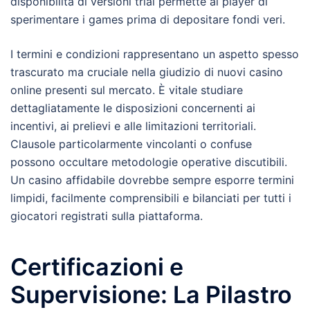
disponibilità di versioni trial permette ai player di
sperimentare i games prima di depositare fondi veri.
I termini e condizioni rappresentano un aspetto spesso
trascurato ma cruciale nella giudizio di nuovi casino
online presenti sul mercato. È vitale studiare
dettagliatamente le disposizioni concernenti ai
incentivi, ai prelievi e alle limitazioni territoriali.
Clausole particolarmente vincolanti o confuse
possono occultare metodologie operative discutibili.
Un casino affidabile dovrebbe sempre esporre termini
limpidi, facilmente comprensibili e bilanciati per tutti i
giocatori registrati sulla piattaforma.
Certificazioni e
Supervisione: La Pilastro