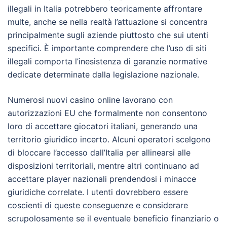
illegali in Italia potrebbero teoricamente affrontare
multe, anche se nella realtà l’attuazione si concentra
principalmente sugli aziende piuttosto che sui utenti
specifici. È importante comprendere che l’uso di siti
illegali comporta l’inesistenza di garanzie normative
dedicate determinate dalla legislazione nazionale.
Numerosi nuovi casino online lavorano con
autorizzazioni EU che formalmente non consentono
loro di accettare giocatori italiani, generando una
territorio giuridico incerto. Alcuni operatori scelgono
di bloccare l’accesso dall’Italia per allinearsi alle
disposizioni territoriali, mentre altri continuano ad
accettare player nazionali prendendosi i minacce
giuridiche correlate. I utenti dovrebbero essere
coscienti di queste conseguenze e considerare
scrupolosamente se il eventuale beneficio finanziario o