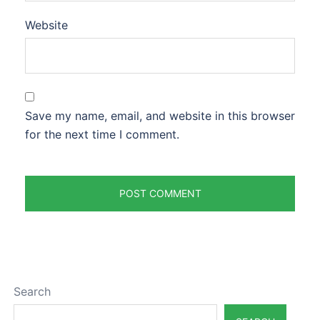
Website
Save my name, email, and website in this browser
for the next time I comment.
Search