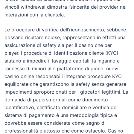
vincoli withdrawal dimostra l’sincerità del provider nei
interazioni con la clientela.
Le procedure di verifica dell’riconoscimento, sebbene
possano risultare noiose, rappresentano in effetti una
assicurazione di safety sia per il casino che per i
player. I procedure di identificazione cliente (KYC)
aiutano a impedire il lavaggio capitali, la inganno e
l’accesso di minori alle piattaforme di gioco. nuovi
casino online responsabili integrano procedure KYC
equilibrate che garantiscono la safety senza generare
impedimenti sproporzionati per i giocatori legittimi. La
domanda di papers normali come documento
identificativo, certificato domiciliare e verifica del
sistema di pagamento è una metodologia tipica e
dovrebbe essere considerata come segno di
professionalità piuttosto che come ostacolo. Casino