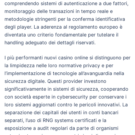
comprendendo sistemi di autenticazione a due fattori,
monitoraggio delle transazioni in tempo reale e
metodologie stringenti per la conferma identificativa
degli player. La aderenza al regolamento europeo è
diventata uno criterio fondamentale per tutelare il
handling adeguato dei dettagli riservati.
I più performanti nuovi casino online si distinguono per
la limpidezza nelle loro normative privacy e per
l’implementazione di tecnologie all’avanguardia nella
sicurezza digitale. Questi provider investono
significativamente in sistemi di sicurezza, cooperando
con società esperte in cybersecurity per conservare i
loro sistemi aggiornati contro le pericoli innovativi. La
separazione dei capitali dei utenti in conti bancari
separati, l’uso di RNG systems certificati e la
esposizione a audit regolari da parte di organismi