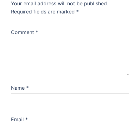
Your email address will not be published.
Required fields are marked
*
Comment
*
Name
*
Email
*