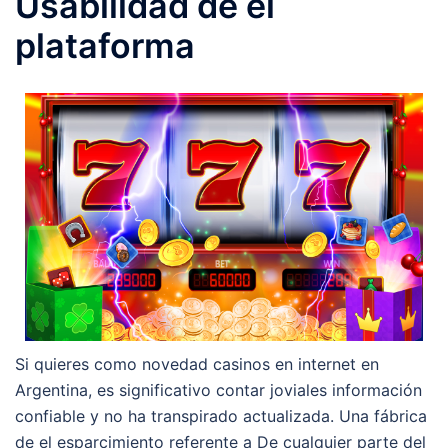
Usabilidad de el
plataforma
Si quieres como novedad casinos en internet en
Argentina, es significativo contar joviales información
confiable y no ha transpirado actualizada. Una fábrica
de el esparcimiento referente a De cualquier parte del