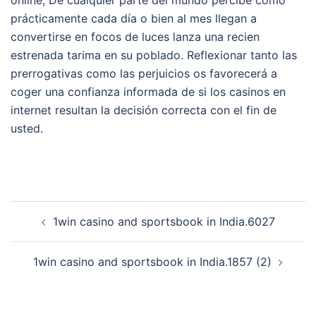
online, De cualquier parte del mundo percibe cómo
prácticamente cada día o bien al mes llegan a
convertirse en focos de luces lanza una recien
estrenada tarima en su poblado. Reflexionar tanto las
prerrogativas como las perjuicios os favorecerá a
coger una confianza informada de si los casinos en
internet resultan la decisión correcta con el fin de
usted.
Post
1win casino and sportsbook in India.6027
navigation
1win casino and sportsbook in India.1857 (2)