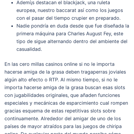
Ademí¡s destacan el blackjack, una ruleta
europea, nuestro baccarat así­ como los juegos
con el pasar del tiempo crupier en preparado.
Nadie pondrí­a en duda desde que fue diseñada la
primera máquina para Charles August Fey, este
tipo de sigue alternando dentro del ambiente del
casualidad.
En las cero millas casinos online si no le importa
hacerse amiga de la grasa deben tragaperras joviales
algún alto efecto o RTP. Al mismo tiempo, si no le
importa hacerse amiga de la grasa buscan esas slots
con jugabilidades originales, que añaden funciones
especiales y mecánicas de esparcimiento cual rompen
gracias esquema de estas repetitivas slots sobre
continuamente. Alrededor del amigar de uno de los
países de mayor atraídos para las juegos de chiripa