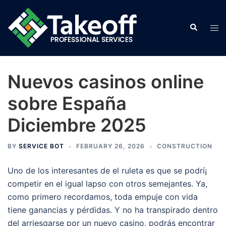
Skip
to
Search
Tog
content
men
Nuevos casinos online
sobre España
Diciembre 2025
BY
SERVICE BOT
FEBRUARY 26, 2026
CONSTRUCTION
Uno de los interesantes de el ruleta es que se podrí¡
competir en el igual lapso con otros semejantes. Ya,
como primero recordamos, toda empuje con vida
tiene ganancias y pérdidas.
Y no ha transpirado dentro
del arriesgarse por un nuevo casino, podrás encontrar