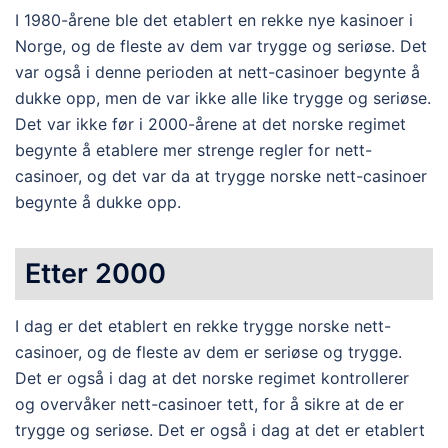
I 1980-årene ble det etablert en rekke nye kasinoer i
Norge, og de fleste av dem var trygge og seriøse. Det
var også i denne perioden at nett-casinoer begynte å
dukke opp, men de var ikke alle like trygge og seriøse.
Det var ikke før i 2000-årene at det norske regimet
begynte å etablere mer strenge regler for nett-
casinoer, og det var da at trygge norske nett-casinoer
begynte å dukke opp.
Etter 2000
I dag er det etablert en rekke trygge norske nett-
casinoer, og de fleste av dem er seriøse og trygge.
Det er også i dag at det norske regimet kontrollerer
og overvåker nett-casinoer tett, for å sikre at de er
trygge og seriøse. Det er også i dag at det er etablert