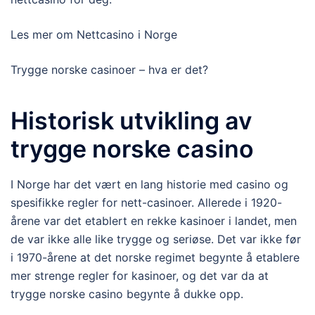
Les mer om Nettcasino i Norge
Trygge norske casinoer – hva er det?
Historisk utvikling av
trygge norske casino
I Norge har det vært en lang historie med casino og
spesifikke regler for nett-casinoer. Allerede i 1920-
årene var det etablert en rekke kasinoer i landet, men
de var ikke alle like trygge og seriøse. Det var ikke før
i 1970-årene at det norske regimet begynte å etablere
mer strenge regler for kasinoer, og det var da at
trygge norske casino begynte å dukke opp.