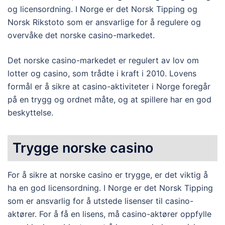
og licensordning. I Norge er det Norsk Tipping og
Norsk Rikstoto som er ansvarlige for å regulere og
overvåke det norske casino-markedet.
Det norske casino-markedet er regulert av lov om
lotter og casino, som trådte i kraft i 2010. Lovens
formål er å sikre at casino-aktiviteter i Norge foregår
på en trygg og ordnet måte, og at spillere har en god
beskyttelse.
Trygge norske casino
For å sikre at norske casino er trygge, er det viktig å
ha en god licensordning. I Norge er det Norsk Tipping
som er ansvarlig for å utstede lisenser til casino-
aktører. For å få en lisens, må casino-aktører oppfylle