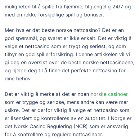
muligheten til å spille fra hjemme, tilgjengelig 24/7 og
med en rekke forskjellige spill og bonuser.
Men hva er det beste norske nettcasino? Det er en
god spørsmål, og svaret er ikke enkelt. Det er viktig å
velge et nettcasino som er trygt og seriøst, og som
tilbyr en god spillerforsikring. I denne artikkelen vil vi
gi deg en oversikt over de beste norske nettcasinoene,
og hjelpe deg til å finne det perfekte nettcasino for
dine behov.
Det er viktig å merke at det er noen
norske casinoer
som er trygge og seriøse, mens andre kan være mer
usikre. Det er derfor viktig å velge et nettcasino som
er lisensiert og kontrolleres av en autoritet. I Norge er
det Norsk Casino Regulering (NCR) som er ansvarlig
for å kontrollere og regulere nettcasinoer.