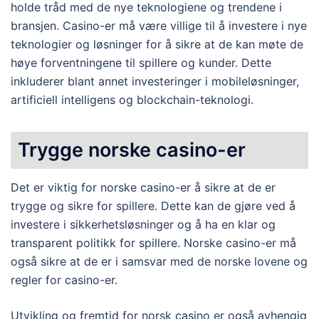
holde tråd med de nye teknologiene og trendene i
bransjen. Casino-er må være villige til å investere i nye
teknologier og løsninger for å sikre at de kan møte de
høye forventningene til spillere og kunder. Dette
inkluderer blant annet investeringer i mobileløsninger,
artificiell intelligens og blockchain-teknologi.
Trygge norske casino-er
Det er viktig for norske casino-er å sikre at de er
trygge og sikre for spillere. Dette kan de gjøre ved å
investere i sikkerhetsløsninger og å ha en klar og
transparent politikk for spillere. Norske casino-er må
også sikre at de er i samsvar med de norske lovene og
regler for casino-er.
Utvikling og fremtid for norsk casino er også avhengig