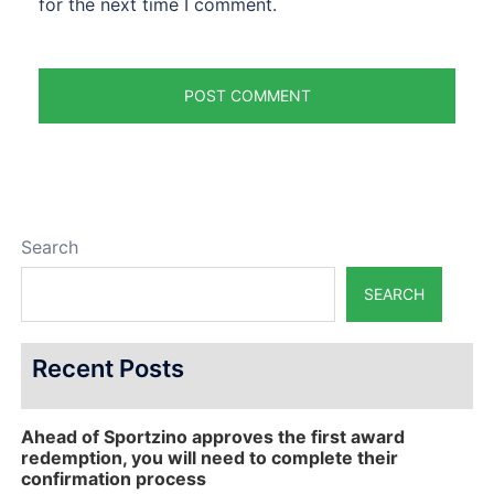
for the next time I comment.
Search
SEARCH
Recent Posts
Ahead of Sportzino approves the first award
redemption, you will need to complete their
confirmation process