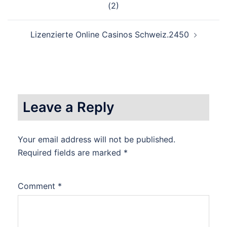
navigation
(2)
Lizenzierte Online Casinos Schweiz.2450
Leave a Reply
Your email address will not be published.
Required fields are marked
*
Comment
*