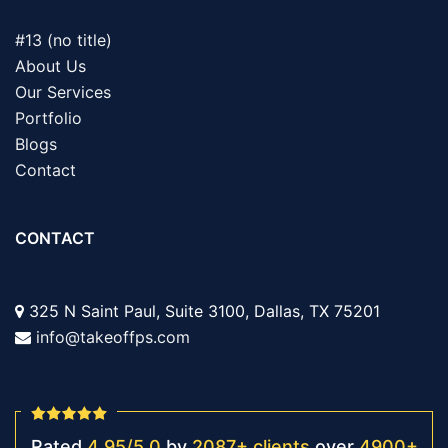
#13 (no title)
About Us
Our Services
Portfolio
Blogs
Contact
CONTACT
325 N Saint Paul, Suite 3100, Dallas, TX 75201
info@takeoffps.com
Rated
4.95
/
5.0
by
2087
+
clients
over
4900
+