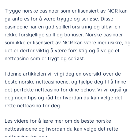
Trygge norske casinoer som er lisensiert av NCR kan
garanteres for å være trygge og seriøse. Disse
casinoene har en god spillerforsikring og tilbyr en
rekke forskjellige spill og bonuser. Norske casinoer
som ikke er lisensiert av NCR kan være mer usikre, og
det er derfor viktig å være forsiktig og å velge et
nettcasino som er trygt og seriøst.
I denne artikkelen vil vi gi deg en oversikt over de
beste norske nettcasinoene, og hjelpe deg til å finne
det perfekte nettcasino for dine behov. Vi vil også gi
deg noen tips og råd for hvordan du kan velge det
rette nettcasino for deg.
Les videre for å lære mer om de beste norske
nettcasinoene og hvordan du kan velge det rette
nettcasino for deg.