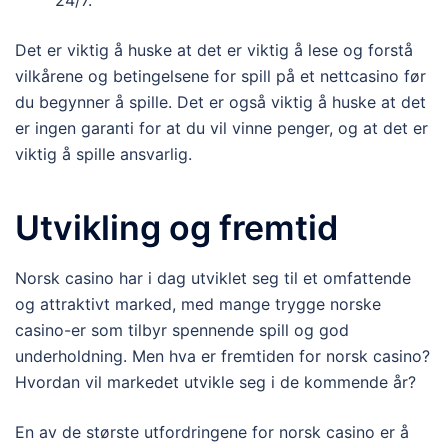
Det er viktig å huske at det er viktig å lese og forstå
vilkårene og betingelsene for spill på et nettcasino før
du begynner å spille. Det er også viktig å huske at det
er ingen garanti for at du vil vinne penger, og at det er
viktig å spille ansvarlig.
Utvikling og fremtid
Norsk casino har i dag utviklet seg til et omfattende
og attraktivt marked, med mange trygge norske
casino-er som tilbyr spennende spill og god
underholdning. Men hva er fremtiden for norsk casino?
Hvordan vil markedet utvikle seg i de kommende år?
En av de største utfordringene for norsk casino er å